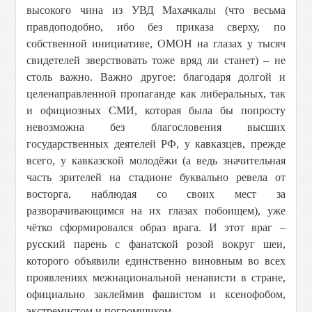
высокого чина из УВД Махачкалы (что весьма
правдоподобно, ибо без приказа сверху, по
собственной инициативе, ОМОН на глазах у тысяч
свидетелей зверствовать тоже вряд ли станет) – не
столь важно. Важно другое: благодаря долгой и
целенаправленной пропаганде как либеральных, так
и официозных СМИ, которая была бы попросту
невозможна без благословения высших
государственных деятелей РФ, у кавказцев, прежде
всего, у кавказской молодёжи (а ведь значительная
часть зрителей на стадионе буквально ревела от
восторга, наблюдая со своих мест за
разворачивающимся на их глазах побоищем), уже
чётко сформировался образ врага. И этот враг –
русский парень с фанатской розой вокруг шеи,
которого объявили единственно виновным во всех
проявлениях межнациональной ненависти в стране,
официально заклеймив фашистом и ксенофобом,
экстремистом и погромщиком.