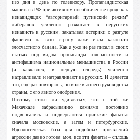
изо дня в день по телевизору. Пропагандистская
машина в РФ при активном пособничестве вроде как
ненавидящих “авторитарный путинский режим”
либералов усиленно разжигает в нерусских
ненависть к русским, закатывая истерики о разгуле
фашизма на всю страну даже из-за какого-то
злосчастного банана. Как я уже не раз писал в своих
статьях под видом пропаганды толерантности и
антифашизма национальные меньшинства в России
(и кавказцев, в первую очередь) усиленно
натравливали и натравливают на русских. И делается
это, ещё раз повторюсь, по воле высшего руководства
страны, с его явного одобрения.
Поэтому стоит ли удивляться, что в той же
Махачкале забрасыванию камнями постоянно
подвергались и подвергаются приезжие фанаты:
сначала московские, а затем и петербургские.
Идеологическая база для подобных проявлений
агрессии давно готова: мол, все эти фанаты – сплошь