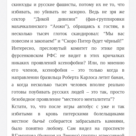
скинхэды и русские фашисты, потому их не то, что
избивать, но убивать не зазорно. Ведь не зря же
сектор “Дикой дивизии” (фан-группировки
махачкалинского “Анжи”), обращаясь к гостям, в
несколько тысяч глоток скандировал: “Мы вас
повесим и закопаем!” и “Скоро Питер будет чёрный!”
Интересно, пресловутый комитет по этике при
фурсенковском РФС не видит в этих кричалках
никаких проявлений ксенофобии? Или, по мнению
его членов, ксенофобия – это только когда в
направлении бразильца Роберта Карлоса летит банан,
а когда несколько тысяч человек вполне реально
готовы поубивать русских людей – это так, просто
безобидное проявление “местного менталитета”?
Кстати, то, что после игры автобус с уже и так
избитыми в кровь питерскими болельщиками
местное бычьё собирается забрасывать камнями,
было понятно любому. Сам видел на проспекте
Р.Гамзатова (бывшая ул.Ленина) группы агрессивной