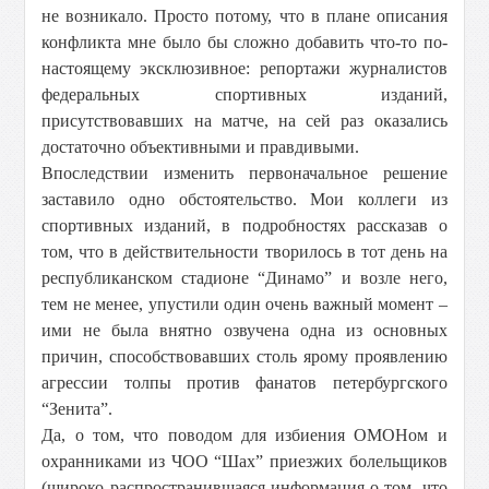
не возникало. Просто потому, что в плане описания
конфликта мне было бы сложно добавить что-то по-
настоящему эксклюзивное: репортажи журналистов
федеральных спортивных изданий,
присутствовавших на матче, на сей раз оказались
достаточно объективными и правдивыми.
Впоследствии изменить первоначальное решение
заставило одно обстоятельство. Мои коллеги из
спортивных изданий, в подробностях рассказав о
том, что в действительности творилось в тот день на
республиканском стадионе “Динамо” и возле него,
тем не менее, упустили один очень важный момент –
ими не была внятно озвучена одна из основных
причин, способствовавших столь ярому проявлению
агрессии толпы против фанатов петербургского
“Зенита”.
Да, о том, что поводом для избиения ОМОНом и
охранниками из ЧОО “Шах” приезжих болельщиков
(широко распространившаяся информация о том, что