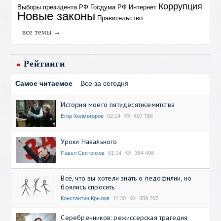
Коррупция
Выборы президента РФ
Госдума РФ
Интернет
Новые законы
Правительство
все темы →
Рейтинги
Самое читаемое
Все за сегодня
История моего пятидесятисемитства
Егор Холмогоров
02:14
407 766
Уроки Навального
Павел Святенков
01:14
364 498
Всё, что вы хотели знать о педофилии, но
боялись спросить
Константин Крылов
11:30
359 207
Серебренников: режиссерская трагедия