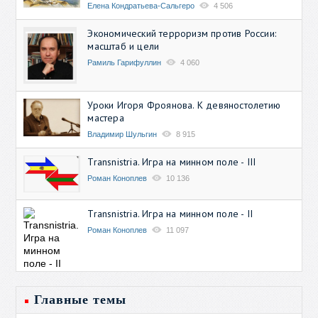
Елена Кондратьева-Сальгеро
4 506
Экономический терроризм против России:
масштаб и цели
Рамиль Гарифуллин
4 060
Уроки Игоря Фроянова. К девяностолетию
мастера
Владимир Шульгин
8 915
Transnistria. Игра на минном поле - III
Роман Коноплев
10 136
Transnistria. Игра на минном поле - II
Роман Коноплев
11 097
Главные темы