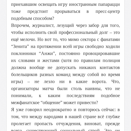
приехавшим освещать игру иностранным папарацци
тоже предстоит прорываться в пресс-центр
подобным способом?
Впрочем, журналист, лезущий через забор для того,
чтобы исполнить свой профессиональный долг – это
ещё мелочи. Но вот то, что мимо сектора с фанатами
“Зенита” на протяжении всей игры свободно ходили
поклонники “Анжи”, постоянно провоцировавшие
их словами и жестами (хотя по правилам полиция
должна вообще не допускать никаких контактов
болельщиков разных команд между собой во время
игры) – не лезло ни в какие ворота. Что,
организаторы матча были столь наивны, что не
понимали, к каким последствиям подобное
межфанатское “общение” может привести?
Я уже говорил неоднократно и повторюсь сейчас: в
том, что между народами в нашей стране всё глубже
пролегает пропасть отчуждения, виноват, прежде
всего, существующий социальный строй. Это он