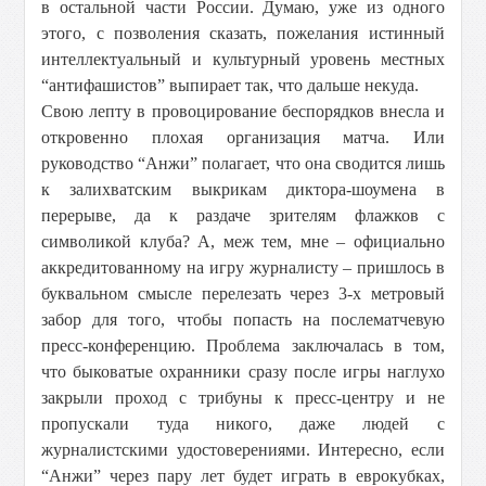
в остальной части России. Думаю, уже из одного
этого, с позволения сказать, пожелания истинный
интеллектуальный и культурный уровень местных
“антифашистов” выпирает так, что дальше некуда.
Свою лепту в провоцирование беспорядков внесла и
откровенно плохая организация матча. Или
руководство “Анжи” полагает, что она сводится лишь
к залихватским выкрикам диктора-шоумена в
перерыве, да к раздаче зрителям флажков с
символикой клуба? А, меж тем, мне – официально
аккредитованному на игру журналисту – пришлось в
буквальном смысле перелезать через 3-х метровый
забор для того, чтобы попасть на послематчевую
пресс-конференцию. Проблема заключалась в том,
что быковатые охранники сразу после игры наглухо
закрыли проход с трибуны к пресс-центру и не
пропускали туда никого, даже людей с
журналистскими удостоверениями. Интересно, если
“Анжи” через пару лет будет играть в еврокубках,