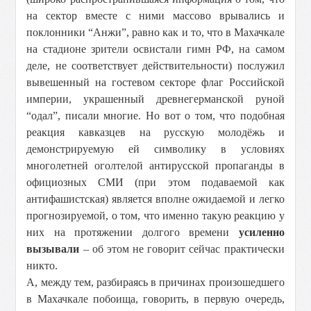
на сектор вместе с ними массово врывались и
поклонники “Анжи”, равно как и то, что в Махачкале
на стадионе зрители освистали гимн РФ, на самом
деле, не соответствует действительности) послужил
вывешенный на гостевом секторе флаг Российской
империи, украшенный древнегерманской руной
“одал”, писали многие. Но вот о том, что подобная
реакция кавказцев на русскую молодёжь и
демонстрируемую ей символику в условиях
многолетней оголтелой антирусской пропаганды в
официозных СМИ (при этом подаваемой как
антифашистская) является вполне ожидаемой и легко
прогнозируемой, о том, что именно такую реакцию у
них на протяжении долгого времени
усиленно
вызывали
– об этом не говорит сейчас практически
никто.
А, между тем, разбираясь в причинах произошедшего
в Махачкале побоища, говорить, в первую очередь,