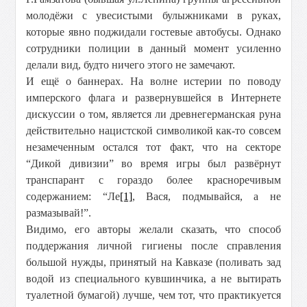
молодёжи с увесистыми булыжниками в руках,
которые явно поджидали гостевые автобусы. Однако
сотрудники полиции в данный момент усиленно
делали вид, будто ничего этого не замечают.
И ещё о баннерах. На волне истерии по поводу
имперского флага и развернувшейся в Интернете
дискуссии о том, является ли древнегерманская руна
действительно нацистской символикой как-то совсем
незамеченным остался тот факт, что на секторе
“Дикой дивизии” во время игры был развёрнут
транспарант с гораздо более красноречивым
содержанием: “Ле
[1]
, Вася, подмывайся, а не
размазывай!”.
Видимо, его авторы желали сказать, что способ
поддержания личной гигиены после справления
большой нужды, принятый на Кавказе (поливать зад
водой из специального кувшинчика, а не вытирать
туалетной бумагой) лучше, чем тот, что практикуется