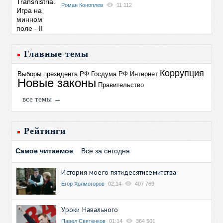
Роман Коноплев
11 112
Главные темы
Коррупция
Выборы президента РФ
Госдума РФ
Интернет
Новые законы
Правительство
все темы →
Рейтинги
Самое читаемое
Все за сегодня
История моего пятидесятисемитства
Егор Холмогоров
02:14
407 769
Уроки Навального
Павел Святенков
01:14
364 501