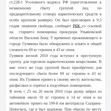
ст.228-1 Уголовного кодекса РФ (приготовление к
незаконному сбыту группой лиц по
предварительному сговору наркотических средств в
особо крупном размере). Он был приговорен к 9,5
годам лишения свободы, сообщает
РБК
со ссылкой
на старшего помощника прокурора Ульяновской
области Василия Зиму. У временно проживающего в
городе Гулямова было обнаружено и изъято в общей
сложности 69 кг героина и 43 кг опия.
Гулямов весной 2010 года вступил в преступную
группу для торговли наркотическими веществами. В
мае этого же года группой было приобретено для
последующего сбыта более 69 кг героина и 43 кг
опия. Их Гулямов привез к своему месту жительства,
расфасовал и спрятал в подсобных помещениях.
В ночь с 25 на 26 июля 2010 года дилер забрал из
тайников около 10 кг героина и 14 кг опия и на
автомобиле привез на 199-й км автотрассы Сызрань-
Цивильск, где и был задержан. При обыске по месту