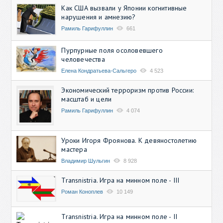
Как США вызвали у Японии когнитивные
нарушения и амнезию?
Рамиль Гарифуллин
661
Пурпурные поля осоловевшего
человечества
Елена Кондратьева-Сальгеро
4 523
Экономический терроризм против России:
масштаб и цели
Рамиль Гарифуллин
4 074
Уроки Игоря Фроянова. К девяностолетию
мастера
Владимир Шульгин
8 928
Transnistria. Игра на минном поле - III
Роман Коноплев
10 149
Transnistria. Игра на минном поле - II