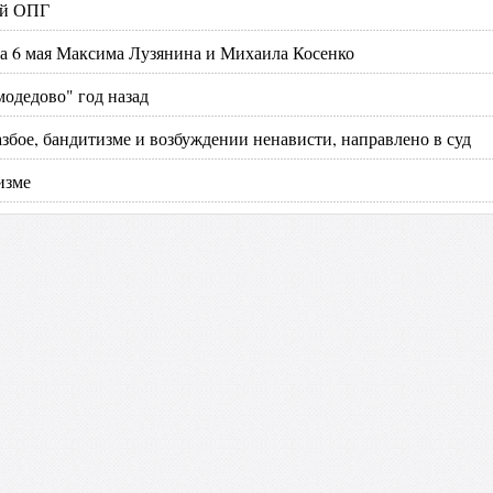
ой ОПГ
га 6 мая Максима Лузянина и Михаила Косенко
модедово" год назад
збое, бандитизме и возбуждении ненависти, направлено в суд
изме