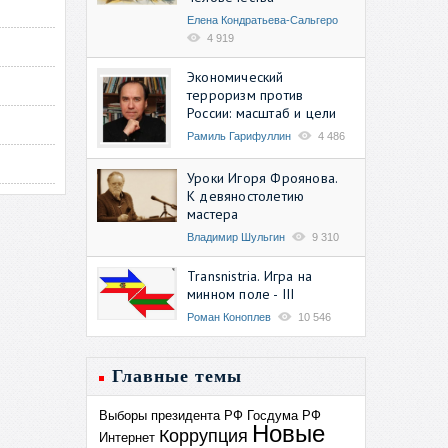
Елена Кондратьева-Сальгеро
4 919
Экономический
терроризм против
России: масштаб и цели
Рамиль Гарифуллин
4 486
Уроки Игоря Фроянова.
К девяностолетию
мастера
Владимир Шульгин
9 310
Transnistria. Игра на
минном поле - III
Роман Коноплев
10 546
Главные темы
Выборы президента РФ
Госдума РФ
Новые
Коррупция
Интернет