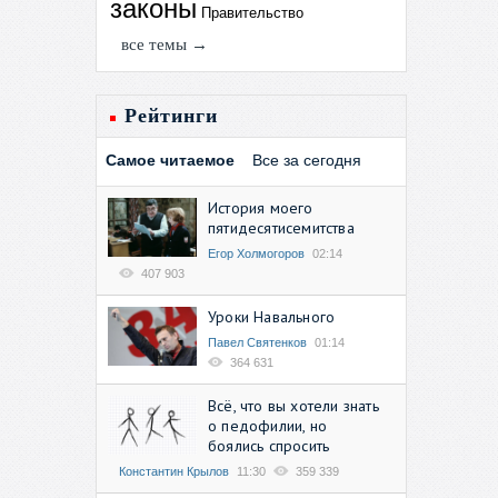
законы
Правительство
все темы →
Рейтинги
Самое читаемое
Все за сегодня
История моего
пятидесятисемитства
Егор Холмогоров
02:14
407 903
Уроки Навального
Павел Святенков
01:14
364 631
Всё, что вы хотели знать
о педофилии, но
боялись спросить
Константин Крылов
11:30
359 339