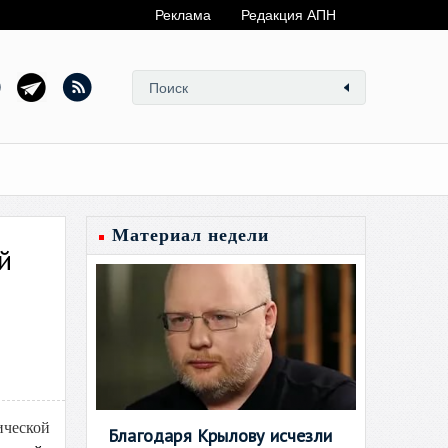
Реклама
Редакция АПН
Материал недели
й
ической
Благодаря Крылову исчезли