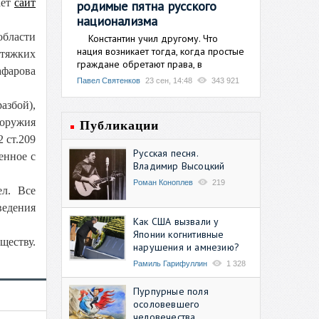
ает
сайт
родимые пятна русского
национализма
области
Константин учил другому. Что
нация возникает тогда, когда простые
 тяжких
граждане обретают права, в
афарова
Павел Святенков
23 сен, 14:48
343 921
азбой),
 оружия
Публикации
 ст.209
Русская песня.
енное с
Владимир Высоцкий
Роман Коноплев
219
ел. Все
ведения
Как США вызвали у
Японии когнитивные
ществу.
нарушения и амнезию?
Рамиль Гарифуллин
1 328
Пурпурные поля
осоловевшего
человечества