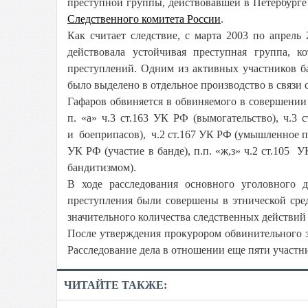
преступной группы, действовавшей в Петербурге
Следственного комитета России
.
Как считает следствие, с марта 2003 по апрель
действовала устойчивая преступная группа, 
преступлений. Одним из активных участников б
было выделено в отдельное производство в связи 
Гафаров обвиняется в обвиняемого в совершении п
п. «а» ч.3 ст.163 УК РФ (вымогательство), ч.3
и боеприпасов), ч.2 ст.167 УК РФ (умышленное п
УК РФ (участие в банде), п.п. «ж,з» ч.2 ст.105
бандитизмом).
В ходе расследования основного уголовного 
преступления были совершены в этнической сред
значительного количества следственных действий
После утверждения прокурором обвинительного за
Расследование дела в отношении еще пяти участн
ЧИТАЙТЕ ТАКЖЕ: