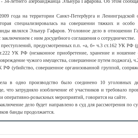
 - 34-летнего азербайджанца Эльнура Гафарова. Об этом сообщ
 2009 года на территории Санкт-Петербурга и Ленинградской 
которая специализировалась на совершении тяжких и особо
анды являлся Эльнур Гафаров. Уголовное дело в отношении Г
с заключением с ним досудебного соглашения о сотрудничестве.
реступлений, предусмотренных п.п. «а, б» ч.3 ст.162 УК РФ (р
 ст.222 УК РФ (незаконное приобретение, хранение и ношение
овреждение чужого имущества, совершенное путем поджога), ч.2
 УК РФ (убийство, совершенное организованной группой, сопряж
дела в одно производство было соединено 10 уголовных д
е, что затрудняло изобличение её участников и требовало про
 и оперативно-розыскных мероприятий, говорится на сайте.
ключение дело будет направлено в суд для рассмотрения по су
иков банды продолжается.