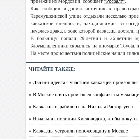
приезжие из Мордовии, сообщает
"Росбалт"
.
Как сообщил изданию источник в правоохран
Черемушкинской улице отдыхали несколько прие
кавказской внешности, находившимися за сос
началась драка, в ходе которой кавказцы достали
В больницу попали 29-летний и 26-летний м
Злоумышленники скрылись на иномарке Toyota, на 
На месте происшествия полицейские нашли гильзы
ЧИТАЙТЕ ТАКЖЕ:
» Два инцидента с участием кавказцев произошли 
» В Москве опять произошел конфликт на межнац
» Кавказцы ограбили сына Николая Расторгуева
» Начальник полиции Кисловодска, чтобы покутить
» Кавказцы устроили поножовщину в Москве