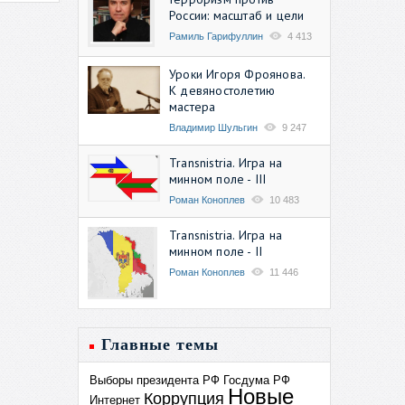
России: масштаб и цели
Рамиль Гарифуллин
4 413
Уроки Игоря Фроянова.
К девяностолетию
мастера
Владимир Шульгин
9 247
Transnistria. Игра на
минном поле - III
Роман Коноплев
10 483
Transnistria. Игра на
минном поле - II
Роман Коноплев
11 446
Главные темы
Выборы президента РФ
Госдума РФ
Новые
Коррупция
Интернет