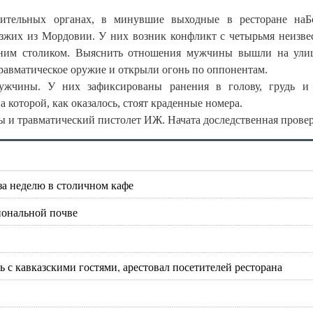
ительных органах, в минувшие выходные в ресторане наБ
зжих из Мордовии. У них возник конфликт с четырьмя неизв
едним столиком. Выяснить отношения мужчины вышли на ули
 травматическое оружие и открыли огонь по оппонентам.
ужчины. У них зафиксированы ранения в голову, грудь и 
которой, как оказалось, стоят краденные номера.
 и травматический пистолет ИЖ. Начата доследственная провер
за неделю в столичном кафе
иональной почве
 с кавказскими гостями, арестовал посетителей ресторана