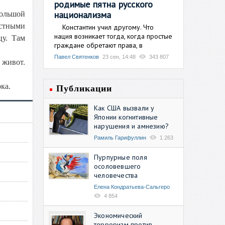
родимые пятна русского
национализма
ольшой
естными
Константин учил другому. Что
нация возникает тогда, когда простые
цу. Там
граждане обретают права, в
Павел Святенков
23 сен, 14:48
343 807
живот.
ка.
Публикации
Как США вызвали у
Японии когнитивные
нарушения и амнезию?
Рамиль Гарифуллин
1 263
Пурпурные поля
осоловевшего
человечества
Елена Кондратьева-Сальгеро
4 854
Экономический
терроризм против