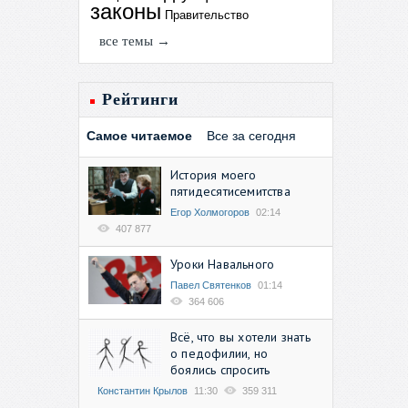
законы
Правительство
все темы →
Рейтинги
Самое читаемое
Все за сегодня
История моего
пятидесятисемитства
Егор Холмогоров
02:14
407 877
Уроки Навального
Павел Святенков
01:14
364 606
Всё, что вы хотели знать
о педофилии, но
боялись спросить
Константин Крылов
11:30
359 311