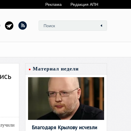
Реклама
Редакция АПН
Материал недели
ись
олучили
Благодаря Крылову исчезли