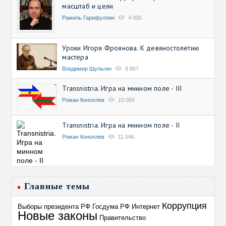
масштаб и цели
Рамиль Гарифуллин
4 005
Уроки Игоря Фроянова. К девяностолетию
мастера
Владимир Шульгин
8 867
Transnistria. Игра на минном поле - III
Роман Коноплев
10 085
Transnistria. Игра на минном поле - II
Роман Коноплев
11 046
Главные темы
Коррупция
Выборы президента РФ
Госдума РФ
Интернет
Новые законы
Правительство