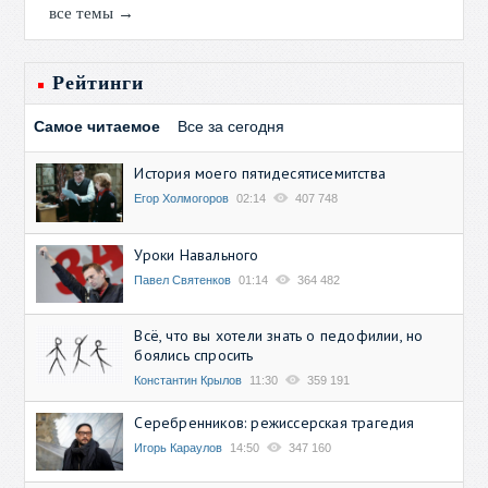
все темы →
Рейтинги
Самое читаемое
Все за сегодня
История моего пятидесятисемитства
Егор Холмогоров
02:14
407 748
Уроки Навального
Павел Святенков
01:14
364 482
Всё, что вы хотели знать о педофилии, но
боялись спросить
Константин Крылов
11:30
359 191
Серебренников: режиссерская трагедия
Игорь Караулов
14:50
347 160