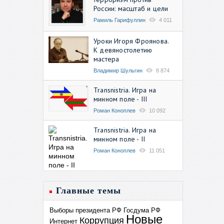
России: масштаб и цели
Рамиль Гарифуллин
4 011
Уроки Игоря Фроянова.
К девяностолетию
мастера
Владимир Шульгин
8 874
Transnistria. Игра на
минном поле - III
Роман Коноплев
10 092
Transnistria. Игра на
минном поле - II
Роман Коноплев
11 051
Главные темы
Выборы президента РФ
Госдума РФ
Новые
Коррупция
Интернет