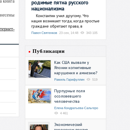
та книга
родимые пятна русского
национализма
внесены
Константин учил другому. Что
нация возникает тогда, когда простые
граждане обретают права, в
тернет-
Павел Святенков
23 сен, 14:48
343 105
Публикации
Как США вызвали у
Японии когнитивные
нарушения и амнезию?
Рамиль Гарифуллин
519
Пурпурные поля
осоловевшего
человечества
Елена Кондратьева-Сальгеро
4 461
Экономический
терроризм против