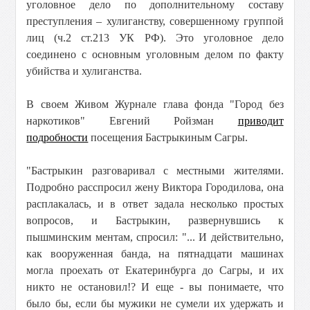
уголовное дело по дополнительному составу
преступления – хулиганству, совершенному группой
лиц (ч.2 ст.213 УК РФ). Это уголовное дело
соединено с основным уголовным делом по факту
убийства и хулиганства.
В своем Живом Журнале глава фонда "Город без
наркотиков" Евгений Ройзман
приводит
подробности
посещения Бастрыкиным Сагры.
"Бастрыкин разговаривал с местными жителями.
Подробно расспросил жену Виктора Городилова, она
расплакалась, и в ответ задала несколько простых
вопросов, и Бастрыкин, развернувшись к
пышминским ментам, спросил: "... И действительно,
как вооруженная банда, на пятнадцати машинах
могла проехать от Екатеринбурга до Сагры, и их
никто не остановил!? И еще - вы понимаете, что
было бы, если бы мужики не сумели их удержать и