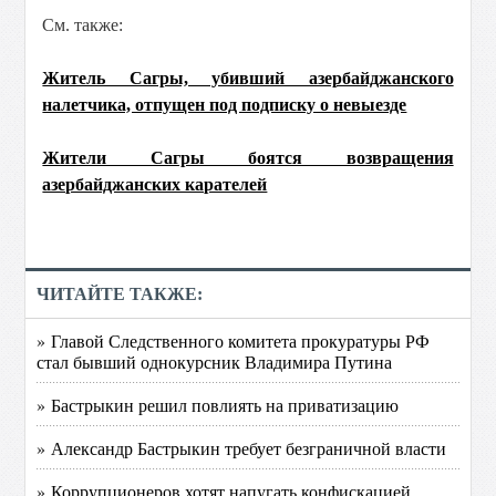
См. также:
Житель Сагры, убивший азербайджанского
налетчика, отпущен под подписку о невыезде
Жители Сагры боятся возвращения
азербайджанских карателей
ЧИТАЙТЕ ТАКЖЕ:
» Главой Следственного комитета прокуратуры РФ
стал бывший однокурсник Владимира Путина
» Бастрыкин решил повлиять на приватизацию
» Александр Бастрыкин требует безграничной власти
» Коррупционеров хотят напугать конфискацией