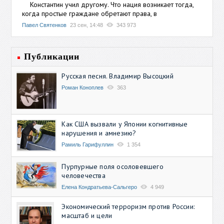
Константин учил другому. Что нация возникает тогда,
когда простые граждане обретают права, в
Павел Святенков
23 сен, 14:48
343 973
Публикации
Русская песня. Владимир Высоцкий
Роман Коноплев
363
Как США вызвали у Японии когнитивные
нарушения и амнезию?
Рамиль Гарифуллин
1 354
Пурпурные поля осоловевшего
человечества
Елена Кондратьева-Сальгеро
4 949
Экономический терроризм против России:
масштаб и цели