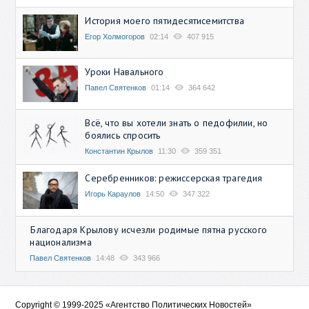
История моего пятидесятисемитства
Егор Холмогоров
02:14
407 915
Уроки Навального
Павел Святенков
01:14
364 642
Всё, что вы хотели знать о педофилии, но
боялись спросить
Константин Крылов
11:30
359 351
Серебренников: режиссерская трагедия
Игорь Караулов
14:50
347 322
Благодаря Крылову исчезли родимые пятна русского
национализма
Павел Святенков
14:48
343 966
Copyright © 1999-2025 «Агентство Политических Новостей»