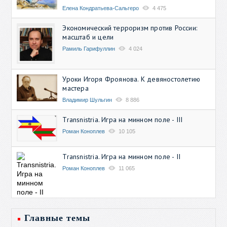
Елена Кондратьева-Сальгеро
4 475
Экономический терроризм против России:
масштаб и цели
Рамиль Гарифуллин
4 024
Уроки Игоря Фроянова. К девяностолетию
мастера
Владимир Шульгин
8 886
Transnistria. Игра на минном поле - III
Роман Коноплев
10 105
Transnistria. Игра на минном поле - II
Роман Коноплев
11 065
Главные темы