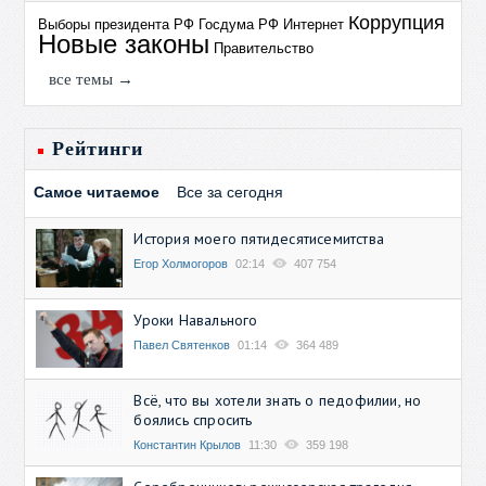
Коррупция
Выборы президента РФ
Госдума РФ
Интернет
Новые законы
Правительство
все темы →
Рейтинги
Самое читаемое
Все за сегодня
История моего пятидесятисемитства
Егор Холмогоров
02:14
407 754
Уроки Навального
Павел Святенков
01:14
364 489
Всё, что вы хотели знать о педофилии, но
боялись спросить
Константин Крылов
11:30
359 198