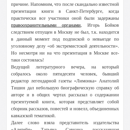
причине. Напомним, что после скандально известной
презентации книги в Санкт-Петербурге, когда
практически все участники оной были задержаны
правоохранительными органами
, Игорь Бойков
следствием отпущен в Москву не был, т.к. находится
в данный момент под подпиской о невыезде по
уголовному делу «об экстремистской деятельности».
Но несмотря ни на что презентация в Москве все-
таки состоялась!
Ведущий литературного вечера, на который
собралось около пятидесяти человек, бывший
редактор легендарной газеты «Лимонка» Анатолий
Тишин дал небольшую биографическую справку об
авторе и в общих чертах рассказал о содержании
презентуемой книги, которая представляет собой
сборник рассказов, повестей и новелл, объединенных
кавказской тематикой.
Далее слово взяла представитель издательства
«Алетейя» Татьяна Савкина, рассказавшая