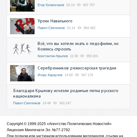
Егор Холмогоров
02:14
407 757
Уроки Навального
Павел Святенков
01:14
364 492
Всё, что вы хотели знать о педофилии, но
боялись спросить
Константин Крылов
11:30
359 201
Серебренников: режиссерская трагедия
Игорь Караулов
14:50
347 170
Благодаря Крылову исчезли родимые пятна русского
национализма
Павел Святенков
14:48
343 147
Copyright © 1999-2025 «Агентство Политических Новостей»
Лицензия Минпечати Эл. №77-2792
При полном или частичном использовании материалов, ссылка на