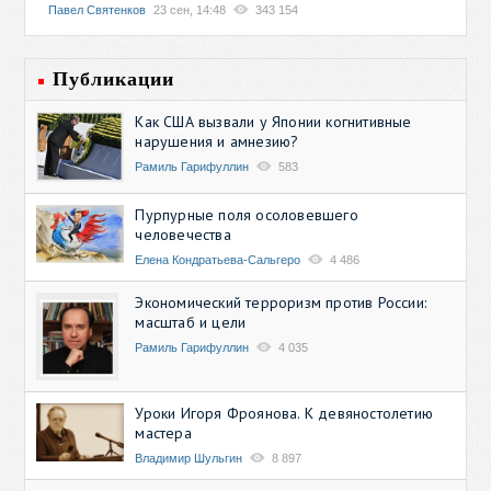
Павел Святенков
23 сен, 14:48
343 154
Публикации
Как США вызвали у Японии когнитивные
нарушения и амнезию?
Рамиль Гарифуллин
583
Пурпурные поля осоловевшего
человечества
Елена Кондратьева-Сальгеро
4 486
Экономический терроризм против России:
масштаб и цели
Рамиль Гарифуллин
4 035
Уроки Игоря Фроянова. К девяностолетию
мастера
Владимир Шульгин
8 897