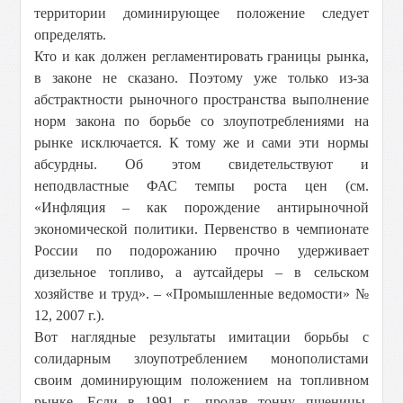
территории доминирующее положение следует
определять.
Кто и как должен регламентировать границы рынка,
в законе не сказано. Поэтому уже только из-за
абстрактности рыночного пространства выполнение
норм закона по борьбе со злоупотреблениями на
рынке исключается. К тому же и сами эти нормы
абсурдны. Об этом свидетельствуют и
неподвластные ФАС темпы роста цен (см.
«Инфляция – как порождение антирыночной
экономической политики. Первенство в чемпионате
России по подорожанию прочно удерживает
дизельное топливо, а аутсайдеры – в сельском
хозяйстве и труд». – «Промышленные ведомости» №
12, 2007 г.).
Вот наглядные результаты имитации борьбы с
солидарным злоупотреблением монополистами
своим доминирующим положением на топливном
рынке. Если в 1991 г., продав тонну пшеницы,