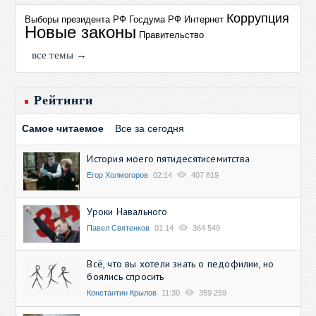
Коррупция
Выборы президента РФ
Госдума РФ
Интернет
Новые законы
Правительство
все темы →
Рейтинги
Самое читаемое
Все за сегодня
История моего пятидесятисемитства
Егор Холмогоров
02:14
407 819
Уроки Навального
Павел Святенков
01:14
364 549
Всё, что вы хотели знать о педофилии, но
боялись спросить
Константин Крылов
11:30
359 259