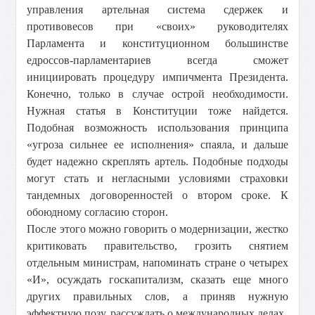
управления артельная система сдержек и
противовесов при «своих» руководителях
Парламента и конституционном большинстве
едроссов-парламентариев всегда сможет
инициировать процедуру импичмента Президента.
Конечно, только в случае острой необходимости.
Нужная статья в Конституции тоже найдется.
Подобная возможность использования принципа
«угроза сильнее ее исполнения» спаяла, и дальше
будет надежно скреплять артель. Подобные подходы
могут стать и негласными условиями страховки
тандемных договоренностей о втором сроке. К
обоюдному согласию сторон.
После этого можно говорить о модернизации, жестко
критиковать правительство, грозить снятием
отдельным министрам, напоминать стране о четырех
«И», осуждать госкапитализм, сказать еще много
других правильных слов, а приняв нужную
эффектную позу, рассуждать о международных делах.