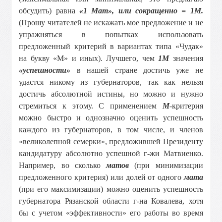
обсудить) равна
«1 Мат», или сокращенно = 1М.
(Прошу читателей не искажать мое предложение и не
упражняться в попытках использовать
предложенный критерий в вариантах типа «Чудак»
на букву «М» и иных). Лучшего, чем
1М
значения
«успешности»
в нашей стране достичь уже не
удастся никому из губернаторов, так как нельзя
достичь абсолютной истины, но можно и нужно
стремиться к этому. С применением
М
-критерия
можно быстро и однозначно оценить успешность
каждого из губернаторов, в том числе, и членов
«великолепной семерки», предложившей Президенту
кандидатуру абсолютно успешной г-жи Матвиенко.
Например, во сколько
матов
(при минимизации
предложенного критерия) или долей от одного
мата
(при его максимизации) можно оценить успешность
губернатора Рязанской области г-на Ковалева, хотя
бы с учетом «эффективности» его работы во время