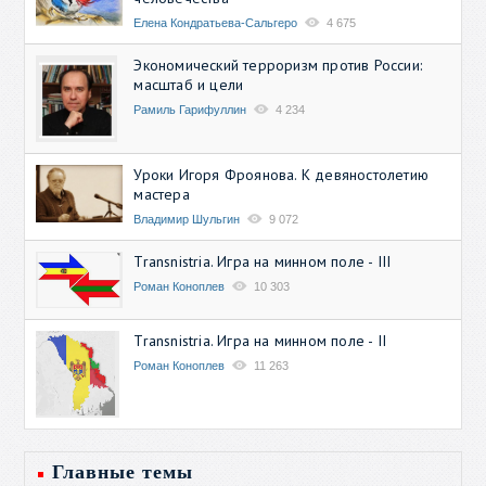
Елена Кондратьева-Сальгеро
4 675
Экономический терроризм против России:
масштаб и цели
Рамиль Гарифуллин
4 234
Уроки Игоря Фроянова. К девяностолетию
мастера
Владимир Шульгин
9 072
Transnistria. Игра на минном поле - III
Роман Коноплев
10 303
Transnistria. Игра на минном поле - II
Роман Коноплев
11 263
Главные темы