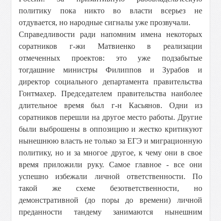
политику пока никто во власти всерьез не
отдувается, но народные сигналы уже прозвучали.
Справедливости ради напомним имена некоторых
соратников г-жи Матвиенко в реализации
отмеченных проектов: это уже подзабытые
тогдашние министры Филиппов и Зурабов и
директор социального департамента правительства
Гонтмахер. Председателем правительства наиболее
длительное время был г-н Касьянов. Одни из
соратников перешли на другое место работы. Другие
были выброшены в оппозицию и жестко критикуют
нынешнюю власть не только за ЕГЭ и миграционную
политику, но и за многое другое, к чему они в свое
время приложили руку. Самое главное - все они
успешно избежали личной ответственности. По
такой же схеме безответственности, но
демонстративной (до поры до времени) личной
преданности тандему занимаются нынешним