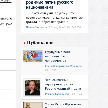
"Жизнь,
родимые пятна русского
национализма
Константин учил другому. Что
нация возникает тогда, когда простые
венного
граждане обретают права, в
 мы уже
Павел Святенков
23 сен, 14:48
342 631
Публикации
Пурпурные поля
осоловевшего
человечества
Елена Кондратьева-Сальгеро
4 201
Экономический
терроризм против
России: масштаб и цели
Рамиль Гарифуллин
3 749
Уроки Игоря Фроянова.