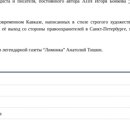
ициста и писателя, постоянного автора АПН Игоря Бойкова
овременном Кавказе, написанных в стиле строгого художест
л её выход со стороны правоохранителей в Санкт-Петербурге,
ор легендарной газеты “Лимонка” Анатолий Тишин.
а