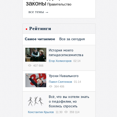
законы
Правительство
все темы →
Рейтинги
Самое читаемое
Все за сегодня
История моего
пятидесятисемитства
Егор Холмогоров
02:14
407 666
Уроки Навального
Павел Святенков
01:14
364 406
Всё, что вы хотели знать
о педофилии, но
боялись спросить
Константин Крылов
11:30
359 114