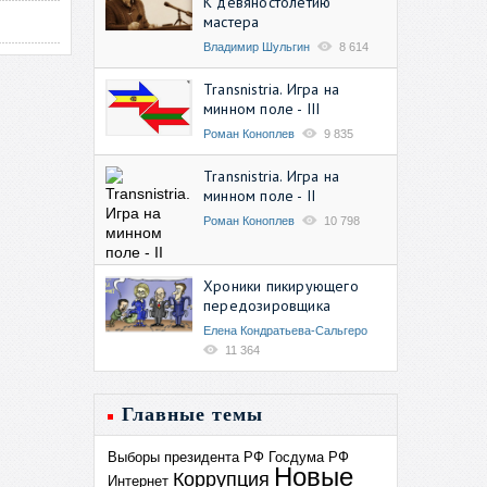
К девяностолетию
мастера
Владимир Шульгин
8 614
Transnistria. Игра на
минном поле - III
Роман Коноплев
9 835
Transnistria. Игра на
минном поле - II
Роман Коноплев
10 798
Хроники пикирующего
передозировщика
Елена Кондратьева-Сальгеро
11 364
Главные темы
Выборы президента РФ
Госдума РФ
Новые
Коррупция
Интернет