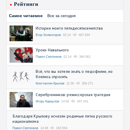
Рейтинги
Самое читаемое
Все за сегодня
История моего пятидесятисемитства
Егор Холмогоров
02:14
407 834
Уроки Навального
Павел Святенков
01:14
364 561
Всё, что вы хотели знать о педофилии, но
боялись спросить
Константин Крылов
11:30
359 271
Серебренников: режиссерская трагедия
Игорь Караулов
14:50
347 241
Благодаря Крылову исчезли родимые пятна русского
национализма
Павел Святенков
14:48
343 554