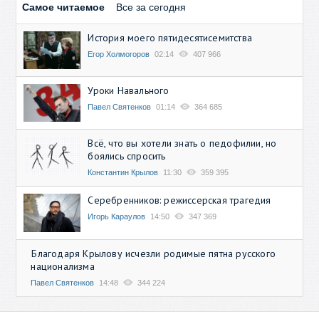
Самое читаемое
Все за сегодня
История моего пятидесятисемитства
Егор Холмогоров
02:14
407 966
Уроки Навального
Павел Святенков
01:14
364 685
Всё, что вы хотели знать о педофилии, но
боялись спросить
Константин Крылов
11:30
359 395
Серебренников: режиссерская трагедия
Игорь Караулов
14:50
347 369
Благодаря Крылову исчезли родимые пятна русского
национализма
Павел Святенков
14:48
344 224