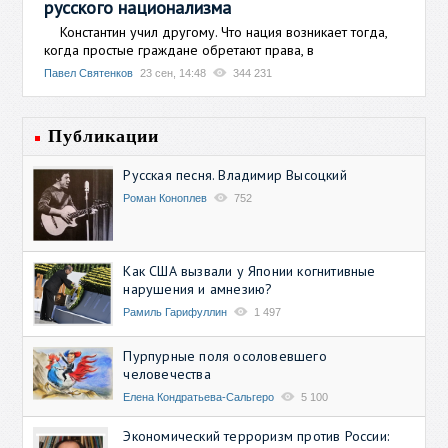
русского национализма
Константин учил другому. Что нация возникает тогда,
когда простые граждане обретают права, в
Павел Святенков
23 сен, 14:48
344 231
Публикации
Русская песня. Владимир Высоцкий
Роман Коноплев
752
Как США вызвали у Японии когнитивные
нарушения и амнезию?
Рамиль Гарифуллин
1 497
Пурпурные поля осоловевшего
человечества
Елена Кондратьева-Сальгеро
5 100
Экономический терроризм против России: