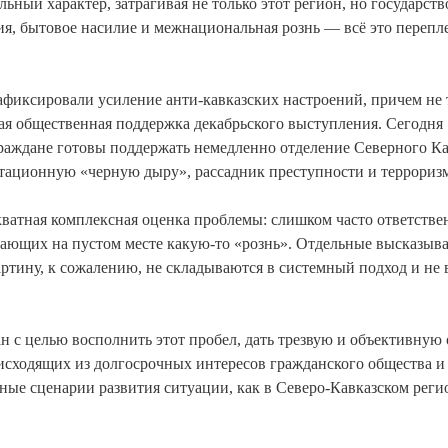
ьный характер, затрагивая не только этот регион, но государств
ия, бытовое насилие и межнациональная рознь — всё это перепл
фиксировали усиление анти-кавказских настроений, причем не 
кая общественная поддержка декабрьского выступления. Сегодня
 граждане готовы поддержать немедленно отделение Северного Ка
отационную «черную дыру», рассадник преступности и терроризм
екватная комплексная оценка проблемы: слишком часто ответстве
гающих на пустом месте какую-то «рознь». Отдельные высказыв
ртину, к сожалению, не складываются в системный подход и не 
н с целью восполнить этот пробел, дать трезвую и объективную
исходящих из долгосрочных интересов гражданского общества и
ные сценарии развития ситуации, как в Северо-Кавказском регио