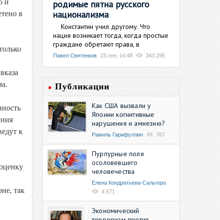
о и
родимые пятна русского
национализма
етено в
Константин учил другому. Что
нация возникает тогда, когда простые
граждане обретают права, в
только
Павел Святенков
23 сен, 14:48
343 295
вказа
а.
Публикации
Как США вызвали у
нность
Японии когнитивные
ания
нарушения и амнезию?
ведут к
Рамиль Гарифуллин
767
Пурпурные поля
осоловевшего
 оценку
человечества
Елена Кондратьева-Сальгеро
не, так
4 571
Экономический
терроризм против