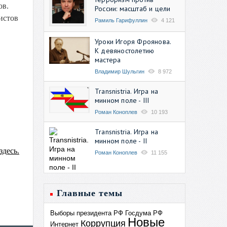
ов.
России: масштаб и цели
истов
Рамиль Гарифуллин
4 121
Уроки Игоря Фроянова.
К девяностолетию
мастера
Владимир Шульгин
8 972
Transnistria. Игра на
минном поле - III
Роман Коноплев
10 193
Transnistria. Игра на
минном поле - II
здесь.
Роман Коноплев
11 155
Главные темы
Выборы президента РФ
Госдума РФ
Новые
Коррупция
Интернет