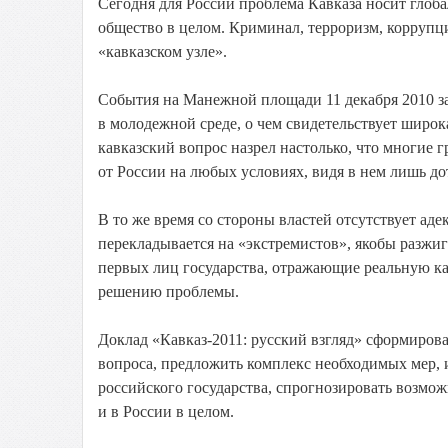
Сегодня для России проблема Кавказа носит глобал
общество в целом. Криминал, терроризм, коррупц
«кавказском узле».
События на Манежной площади 11 декабря 2010 за
в молодежной среде, о чем свидетельствует широ
кавказский вопрос назрел настолько, что многие
от России на любых условиях, видя в нем лишь д
В то же время со стороны властей отсутствует ад
перекладывается на «экстремистов», якобы разжи
первых лиц государства, отражающие реальную ка
решению проблемы.
Доклад «Кавказ-2011: русский взгляд» сформирова
вопроса, предложить комплекс необходимых мер, 
российского государства, спрогнозировать возмож
и в России в целом.