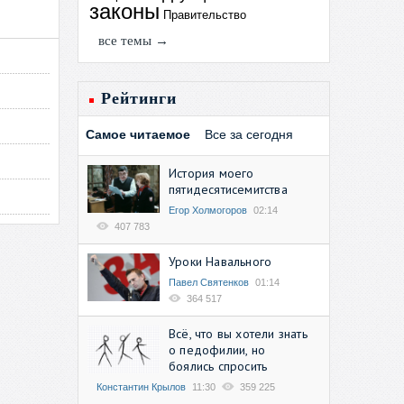
законы
Правительство
все темы →
Рейтинги
Самое читаемое
Все за сегодня
История моего
пятидесятисемитства
Егор Холмогоров
02:14
407 783
Уроки Навального
Павел Святенков
01:14
364 517
Всё, что вы хотели знать
о педофилии, но
боялись спросить
Константин Крылов
11:30
359 225