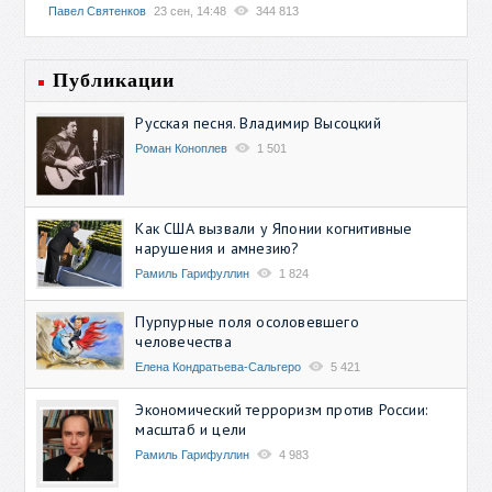
Павел Святенков
23 сен, 14:48
344 813
Публикации
Русская песня. Владимир Высоцкий
Роман Коноплев
1 501
Как США вызвали у Японии когнитивные
нарушения и амнезию?
Рамиль Гарифуллин
1 824
Пурпурные поля осоловевшего
человечества
Елена Кондратьева-Сальгеро
5 421
Экономический терроризм против России:
масштаб и цели
Рамиль Гарифуллин
4 983