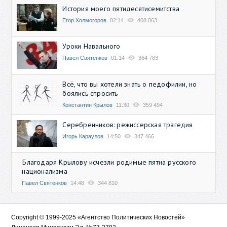
История моего пятидесятисемитства
Егор Холмогоров
02:14
408 063
Уроки Навального
Павел Святенков
01:14
364 783
Всё, что вы хотели знать о педофилии, но
боялись спросить
Константин Крылов
11:30
359 494
Серебренников: режиссерская трагедия
Игорь Караулов
14:50
347 466
Благодаря Крылову исчезли родимые пятна русского
национализма
Павел Святенков
14:48
344 810
Copyright © 1999-2025 «Агентство Политических Новостей»