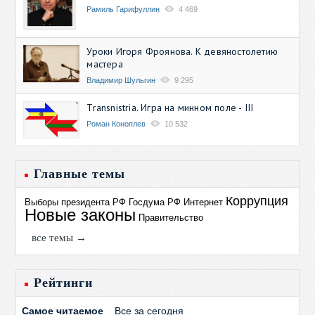
Рамиль Гарифуллин
4 469
Уроки Игоря Фроянова. К девяностолетию
мастера
Владимир Шульгин
9 295
Transnistria. Игра на минном поле - III
Роман Коноплев
10 532
Главные темы
Коррупция
Выборы президента РФ
Госдума РФ
Интернет
Новые законы
Правительство
все темы →
Рейтинги
Самое читаемое
Все за сегодня