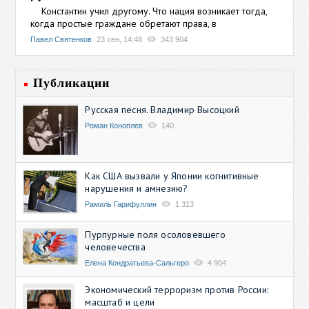
Константин учил другому. Что нация возникает тогда,
когда простые граждане обретают права, в
Павел Святенков
23 сен, 14:48
343 904
Публикации
Русская песня. Владимир Высоцкий
Роман Коноплев
140
Как США вызвали у Японии когнитивные
нарушения и амнезию?
Рамиль Гарифуллин
1 313
Пурпурные поля осоловевшего
человечества
Елена Кондратьева-Сальгеро
4 904
Экономический терроризм против России:
масштаб и цели