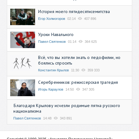
История моего пятидесятисемитства
Егор Холмогоров
02:14
407 896
Уроки Навального
Павел Святенков
01:14
364 625
Всё, что вы хотели знать о педофилии, но
боялись спросить
Константин Крылов
11:30
359 333
Серебренников: режиссерская трагедия
Игорь Караулов
14:50
347 305
Благодаря Крылову исчезли родимые пятна русского
национализма
Павел Святенков
14:48
343 891