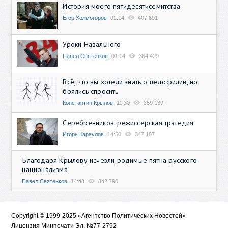
История моего пятидесятисемитства
Егор Холмогоров
02:14
407 691
Уроки Навального
Павел Святенков
01:14
364 429
Всё, что вы хотели знать о педофилии, но
боялись спросить
Константин Крылов
11:30
359 139
Серебренников: режиссерская трагедия
Игорь Караулов
14:50
347 107
Благодаря Крылову исчезли родимые пятна русского
национализма
Павел Святенков
14:48
342 790
Copyright © 1999-2025 «Агентство Политических Новостей»
Лицензия Минпечати Эл. №77-2792