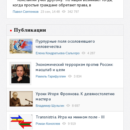
когда простые граждане обретают права, в
Павел Святенков
23 сен, 14:48
342 797
Публикации
Пурпурные поля осоловевшего
человечества
Елена Кондратьева-Сальгеро
4 287
Экономический терроризм против России:
масштаб и цели
Рамиль Гарифуллин
3 834
Уроки Игоря Фроянова. К девяностолетию
мастера
Владимир Шульгин
8 697
Transnistria. Игра на минном поле - III
Роман Коноплев
9 919