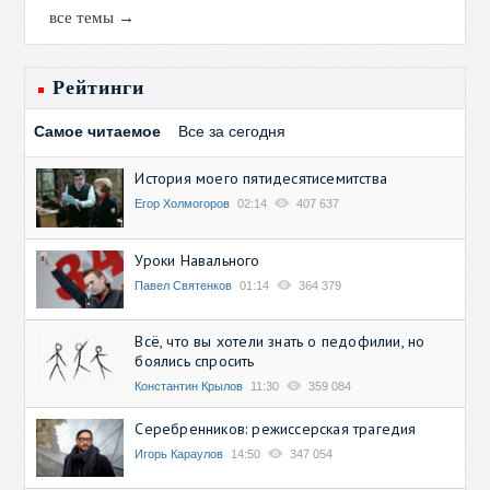
все темы →
Рейтинги
Самое читаемое
Все за сегодня
История моего пятидесятисемитства
Егор Холмогоров
02:14
407 637
Уроки Навального
Павел Святенков
01:14
364 379
Всё, что вы хотели знать о педофилии, но
боялись спросить
Константин Крылов
11:30
359 084
Серебренников: режиссерская трагедия
Игорь Караулов
14:50
347 054