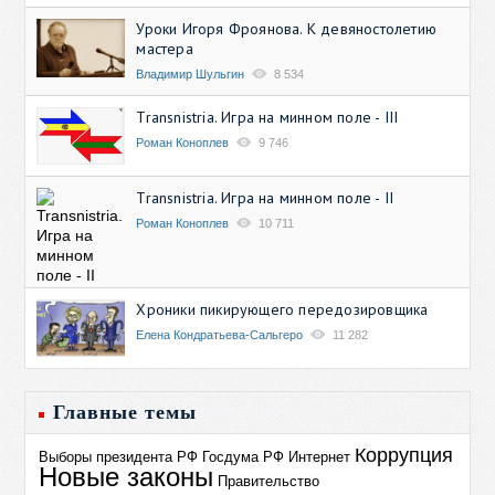
Уроки Игоря Фроянова. К девяностолетию
мастера
Владимир Шульгин
8 534
Transnistria. Игра на минном поле - III
Роман Коноплев
9 746
Transnistria. Игра на минном поле - II
Роман Коноплев
10 711
Хроники пикирующего передозировщика
Елена Кондратьева-Сальгеро
11 282
Главные темы
Коррупция
Выборы президента РФ
Госдума РФ
Интернет
Новые законы
Правительство