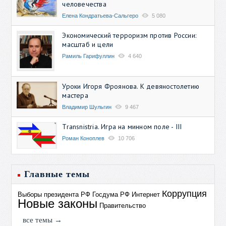
человечества
Елена Кондратьева-Сальгеро
5 080
Экономический терроризм против России:
масштаб и цели
Рамиль Гарифуллин
4 640
Уроки Игоря Фроянова. К девяностолетию
мастера
Владимир Шульгин
9 467
Transnistria. Игра на минном поле - III
Роман Коноплев
10 706
Главные темы
Коррупция
Выборы президента РФ
Госдума РФ
Интернет
Новые законы
Правительство
все темы →