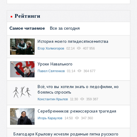
Рейтинги
Самое читаемое
Все за сегодня
История моего пятидесятисемитства
Егор Холмогоров
02:14
407 956
Уроки Навального
Павел Святенков
01:14
364 677
Всё, что вы хотели знать о педофилии, но
боялись спросить
Константин Крылов
11:30
359 387
Серебренников: режиссерская трагедия
Игорь Караулов
14:50
347 360
Благодаря Крылову исчезли родимые пятна русского