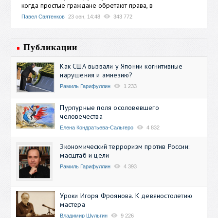
когда простые граждане обретают права, в
Павел Святенков
23 сен, 14:48
343 772
Публикации
Как США вызвали у Японии когнитивные
нарушения и амнезию?
Рамиль Гарифуллин
1 233
Пурпурные поля осоловевшего
человечества
Елена Кондратьева-Сальгеро
4 832
Экономический терроризм против России:
масштаб и цели
Рамиль Гарифуллин
4 393
Уроки Игоря Фроянова. К девяностолетию
мастера
Владимир Шульгин
9 226