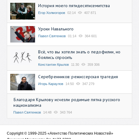
История моего пятидесятисемитства
Егор Холмогоров
02:14
407 871
Уроки Навального
Павел Святенков
01:14
364 601
Всё, что вы хотели знать о педофилии, но
боялись спросить
Константин Крылов
11:30
359 306
Серебренников: режиссерская трагедия
Игорь Караулов
14:50
347 279
Благодаря Крылову исчезли родимые пятна русского
национализма
Павел Святенков
14:48
343 764
Copyright © 1999-2025 «Агентство Политических Новостей»