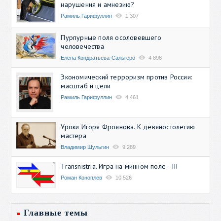
нарушения и амнезию?
Рамиль Гарифуллин
1 307
Пурпурные поля осоловевшего
человечества
Елена Кондратьева-Сальгеро
4 898
Экономический терроризм против России:
масштаб и цели
Рамиль Гарифуллин
4 461
Уроки Игоря Фроянова. К девяностолетию
мастера
Владимир Шульгин
9 289
Transnistria. Игра на минном поле - III
Роман Коноплев
10 526
Главные темы