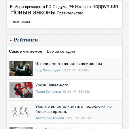
Коррупция
Выборы президента РФ
Госдума РФ
Интернет
Новые законы
Правительство
все темы →
Рейтинги
Самое читаемое
Все за сегодня
История моего пятидесятисемитства
Егор Холмогоров
02:14
407 893
Уроки Навального
Павел Святенков
01:14
364 622
Всё, что вы хотели знать о педофилии, но
боялись спросить
Константин Крылов
11:30
359 328