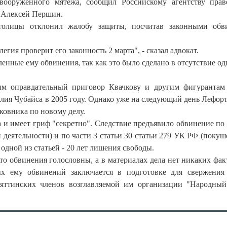
вооруженного мятежа, сообщил Российскому агентству пра
 Алексей Першин.
толицы отклонил жалобу защиты, посчитав законными обви
гия проверит его законность 2 марта", - сказал адвокат.
нные ему обвинения, так как это было сделано в отсутствие од
ым оправдательный приговор Квачкову и другим фигурантам
лия Чубайса в 2005 году. Однако уже на следующий день Лефор
ковника по новому делу.
 и имеет гриф "секретно". Следствие предъявило обвинение по 
 деятельности) и по части 3 статьи 30 статьи 279 УК РФ (покуш
одной из статьей - 20 лет лишения свободы.
что обвинения голословны, а в материалах дела нет никаких фак
ых ему обвинений заключается в подготовке для свержения
ьяттинских членов возглавляемой им организации "Народны