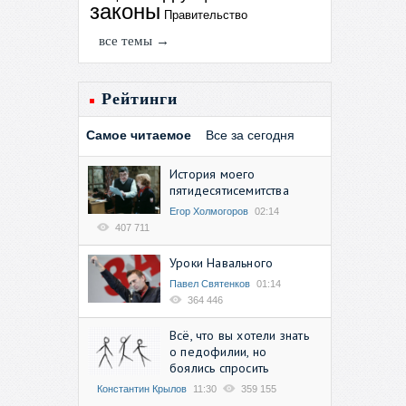
законы
Правительство
все темы →
Рейтинги
Самое читаемое
Все за сегодня
История моего
пятидесятисемитства
Егор Холмогоров
02:14
407 711
Уроки Навального
Павел Святенков
01:14
364 446
Всё, что вы хотели знать
о педофилии, но
боялись спросить
Константин Крылов
11:30
359 155