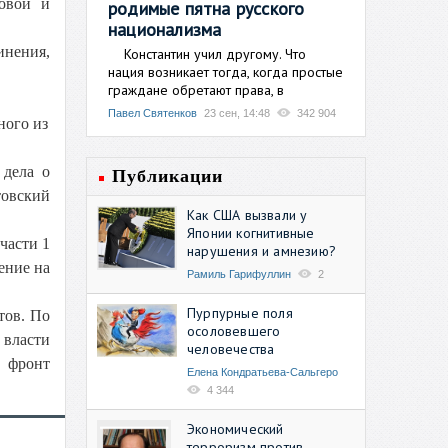
вовой и
родимые пятна русского
национализма
нения,
Константин учил другому. Что
нация возникает тогда, когда простые
граждане обретают права, в
Павел Святенков
23 сен, 14:48
342 904
ного из
 дела о
Публикации
товский
Как США вызвали у
Японии когнитивные
части 1
нарушения и амнезию?
ение на
Рамиль Гарифуллин
2
Пурпурные поля
тов. По
осоловевшего
 власти
человечества
й фронт
Елена Кондратьева-Сальгеро
4 344
Экономический
терроризм против