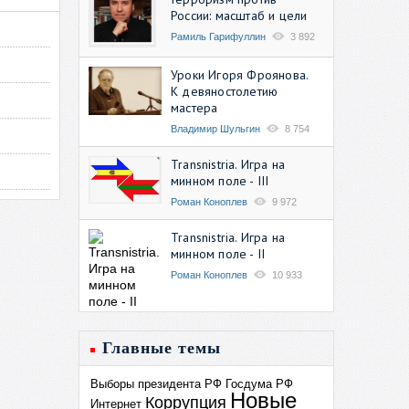
России: масштаб и цели
Рамиль Гарифуллин
3 892
Уроки Игоря Фроянова.
К девяностолетию
мастера
Владимир Шульгин
8 754
Transnistria. Игра на
минном поле - III
Роман Коноплев
9 972
Transnistria. Игра на
минном поле - II
Роман Коноплев
10 933
Главные темы
Выборы президента РФ
Госдума РФ
Новые
Коррупция
Интернет