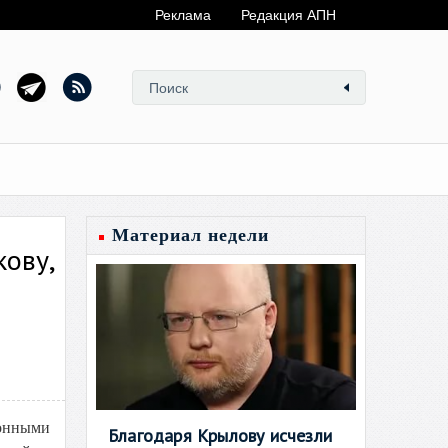
Реклама
Редакция АПН
Материал недели
кову,
конными
Благодаря Крылову исчезли