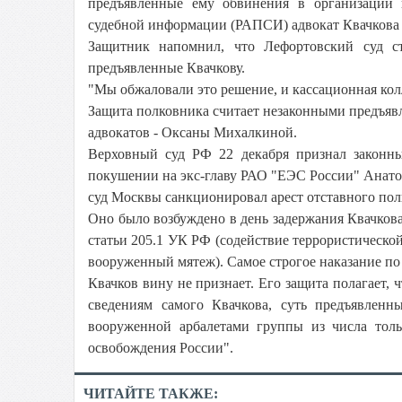
предъявленные ему обвинения в организации 
судебной информации (РАПСИ) адвокат Квачкова
Защитник напомнил, что Лефортовский суд с
предъявленные Квачкову.
"Мы обжаловали это решение, и кассационная колле
Защита полковника считает незаконными предъявле
адвокатов - Оксаны Михалкиной.
Верховный суд РФ 22 декабря признал законн
покушении на экс-главу РАО "ЕЭС России" Анато
суд Москвы санкционировал арест отставного пол
Оно было возбуждено в день задержания Квачкова
статьи 205.1 УК РФ (содействие террористической
вооруженный мятеж). Самое строгое наказание по 
Квачков вину не признает. Его защита полагает, 
сведениям самого Квачкова, суть предъявленн
вооруженной арбалетами группы из числа тол
освобождения России".
ЧИТАЙТЕ ТАКЖЕ: