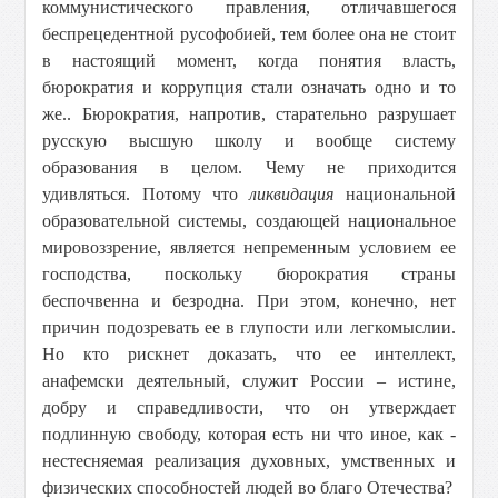
коммунистического правления, отличавшегося
беспрецедентной русофобией, тем более она не стоит
в настоящий момент, когда понятия власть,
бюрократия и коррупция стали означать одно и то
же.. Бюрократия, напротив, старательно разрушает
русскую высшую школу и вообще систему
образования в целом. Чему не приходится
удивляться. Потому что
ликвидация
национальной
образовательной системы, создающей национальное
мировоззрение, является непременным условием ее
господства, поскольку бюрократия страны
беспочвенна и безродна. При этом, конечно, нет
причин подозревать ее в глупости или легкомыслии.
Но кто рискнет доказать, что ее интеллект,
анафемски деятельный, служит России – истине,
добру и справедливости, что он утверждает
подлинную свободу, которая есть ни что иное, как -
нестесняемая реализация духовных, умственных и
физических способностей людей во благо Отечества?