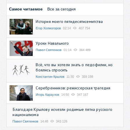
Самое читаемое
Все за сегодня
История моего пятидесятисемитства
Егор Холмогоров
02:14
407 754
Уроки Навального
Павел Святенков
01:14
364 489
Всё, что вы хотели знать о педофилии, но
боялись спросить
Константин Крылов
11:30
359 198
Серебренников: режиссерская трагедия
Игорь Караулов
14:50
347 167
Благодаря Крылову исчезли родимые пятна русского
национализма
Павел Святенков
14:48
343 126