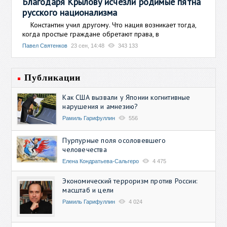
Благодаря Крылову исчезли родимые пятна
русского национализма
Константин учил другому. Что нация возникает тогда,
когда простые граждане обретают права, в
Павел Святенков
23 сен, 14:48
343 133
Публикации
Как США вызвали у Японии когнитивные
нарушения и амнезию?
Рамиль Гарифуллин
556
Пурпурные поля осоловевшего
человечества
Елена Кондратьева-Сальгеро
4 475
Экономический терроризм против России:
масштаб и цели
Рамиль Гарифуллин
4 024