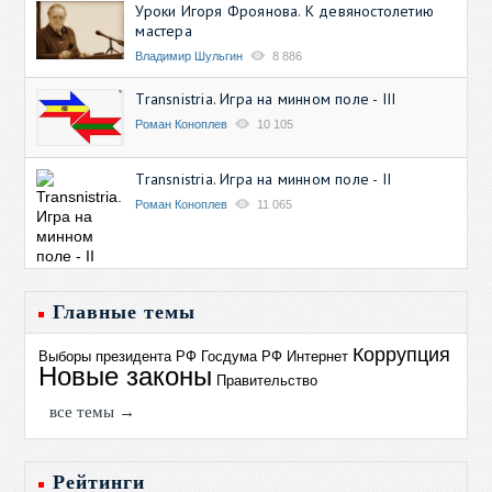
Уроки Игоря Фроянова. К девяностолетию
мастера
Владимир Шульгин
8 886
Transnistria. Игра на минном поле - III
Роман Коноплев
10 105
Transnistria. Игра на минном поле - II
Роман Коноплев
11 065
Главные темы
Коррупция
Выборы президента РФ
Госдума РФ
Интернет
Новые законы
Правительство
все темы →
Рейтинги