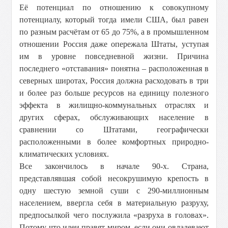
Её потенциал по отношению к совокупному
потенциалу, который тогда имели США, был равен
по разным расчётам от 65 до 75%, а в промышленном
отношении Россия даже опережала Штаты, уступая
им в уровне повседневной жизни. Причина
последнего «отставания» понятна – расположенная в
северных широтах, Россия должна расходовать в три
и более раз больше ресурсов на единицу полезного
эффекта в жилищно-коммунальных отраслях и
других сферах, обслуживающих население в
сравнении со Штатами, географически
расположенными в более комфортных природно-
климатических условиях.
Все закончилось в начале 90-х. Страна,
представлявшая собой несокрушимую крепость в
одну шестую земной суши с 290-миллионным
населением, ввергла себя в материальную разруху,
предпосылкой чего послужила «разруха в головах».
Потому что идеи правят миром, если они овладевают