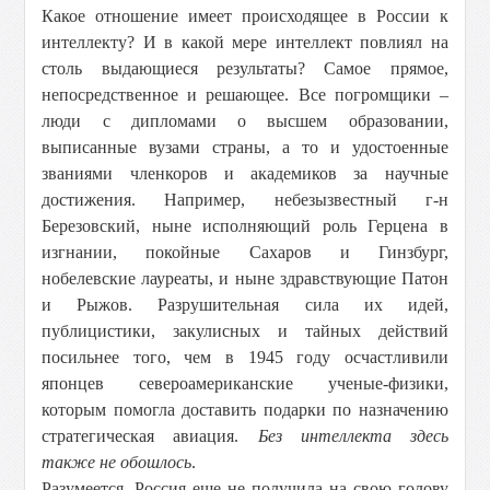
Какое отношение имеет происходящее в России к
интеллекту? И в какой мере интеллект повлиял на
столь выдающиеся результаты? Самое прямое,
непосредственное и решающее. Все погромщики –
люди с дипломами о высшем образовании,
выписанные вузами страны, а то и удостоенные
званиями членкоров и академиков за научные
достижения. Например, небезызвестный г-н
Березовский, ныне исполняющий роль Герцена в
изгнании, покойные Сахаров и Гинзбург,
нобелевские лауреаты, и ныне здравствующие Патон
и Рыжов. Разрушительная сила их идей,
публицистики, закулисных и тайных действий
посильнее того, чем в 1945 году осчастливили
японцев североамериканские ученые-физики,
которым помогла доставить подарки по назначению
стратегическая авиация.
Без интеллекта здесь
также не обошлось
.
Разумеется. Россия еще не получила на свою голову