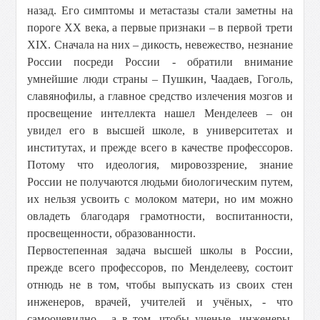
назад. Его симптомы и метастазы стали заметны на
пороге XX века, а первые признаки – в первой трети
XIX. Сначала на них – дикость, невежество, незнание
России посреди России - обратили внимание
умнейшие люди страны – Пушкин, Чаадаев, Гоголь,
славянофилы, а главное средство излечения мозгов и
просвещение интеллекта нашел Менделеев – он
увидел его в высшей школе, в университетах и
институтах, и прежде всего в качестве профессоров.
Потому что идеология, мировоззрение, знание
России не получаются людьми биологическим путем,
их нельзя усвоить с молоком матери, но им можно
овладеть благодаря грамотности, воспитанности,
просвещенности, образованности.
Первостепенная задача высшей школы в России,
прежде всего профессоров, по Менделееву, состоит
отнюдь не в том, чтобы выпускать из своих стен
инженеров, врачей, учителей и учёных, - что
самоочевидно - а в том, чтобы ученые, инженеры,