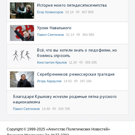
История моего пятидесятисемитства
Егор Холмогоров
02:14
407 859
Уроки Навального
Павел Святенков
01:14
364 589
Всё, что вы хотели знать о педофилии, но
боялись спросить
Константин Крылов
11:30
359 295
Серебренников: режиссерская трагедия
Игорь Караулов
14:50
347 266
Благодаря Крылову исчезли родимые пятна русского
национализма
Павел Святенков
14:48
343 705
Copyright © 1999-2025 «Агентство Политических Новостей»