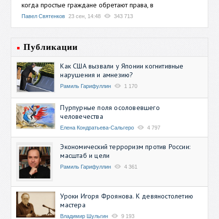
когда простые граждане обретают права, в
Павел Святенков
23 сен, 14:48
343 713
Публикации
Как США вызвали у Японии когнитивные
нарушения и амнезию?
Рамиль Гарифуллин
1 170
Пурпурные поля осоловевшего
человечества
Елена Кондратьева-Сальгеро
4 797
Экономический терроризм против России:
масштаб и цели
Рамиль Гарифуллин
4 361
Уроки Игоря Фроянова. К девяностолетию
мастера
Владимир Шульгин
9 193