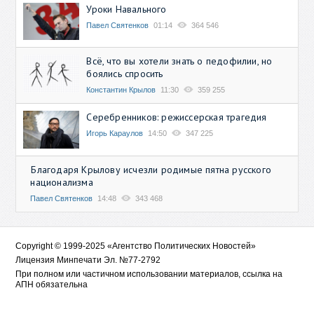
Уроки Навального
Павел Святенков
01:14
364 546
Всё, что вы хотели знать о педофилии, но
боялись спросить
Константин Крылов
11:30
359 255
Серебренников: режиссерская трагедия
Игорь Караулов
14:50
347 225
Благодаря Крылову исчезли родимые пятна русского
национализма
Павел Святенков
14:48
343 468
Copyright © 1999-2025 «Агентство Политических Новостей»
Лицензия Минпечати Эл. №77-2792
При полном или частичном использовании материалов, ссылка на
АПН обязательна