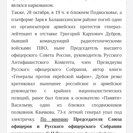
являлся наркоманом.
Также, 28 октября, в 19 ч. в ближнем Подмосковье, а
платформе Заря в Балашихинском районе погиб один
из организаторов армейских протестов генерал-
лейтенант в отставке Григорий Карпович Дубров,
бывший командующий радиотехническими
войсками ПВО, ныне Председатель высшего
офицерского Совета России, руководитель Русского
Антифашистского Комитета, член Президиума
Русского офицерского Собрания, автор книги
«Генералы против еврейской мафии». Дубов резко
критиковал нынешнее российское и армейское
руководство с крайних националистических
позиций, ранее был близок к основателю «Памяти»
Васильеву, один из близких сподвижников
полковник Квачкова. 73-х летний генерал упал под
электричку.
По мнению
Председателя Союза
офицеров и Русского офицерского Собрания