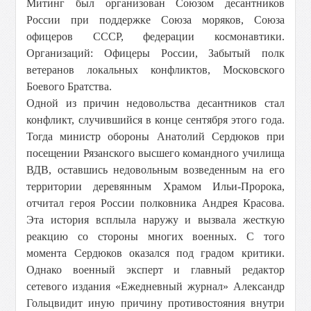
Митинг был организован Союзом десантников
России при поддержке Союза моряков, Союза
офицеров СССР, федерации космонавтики.
Организаций: Офицеры России, Забытый полк
ветеранов локальных конфликтов, Московского
Боевого Братства.
Одной из причин недовольства десантников стал
конфликт, случившийся в конце сентября этого года.
Тогда министр обороны Анатолий Сердюков при
посещении Рязанского высшего командного училища
ВДВ, оставшись недовольным возведенным на его
территории деревянным Храмом Ильи-Пророка,
отчитал героя России полковника Андрея Красова.
Эта история всплыла наружу и вызвала жесткую
реакцию со стороны многих военных. С того
момента Сердюков оказался под градом критики.
Однако военный эксперт и главный редактор
сетевого издания «Ежедневный журнал» Александр
Гольц
видит иную причину противостояния внутри