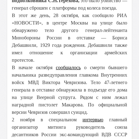
подполковника С.Н.Терехова,
это было убийство —
генерал сброшен с платформы под колеса поезда.
В этот же день, 28 октября, как сообщило РИА
«НОВОСТИ», в центре Москвы на улице было
обнаружено тело другого генерал-лейтенанта
Минобороны России в отставке — Бориса
Дебашвили, 1929 года рождения. Дебашвили также
имел отношение к организации армейских
протестов.
В начале октября
сообщалось
о смерти бывшего
начальника разведуправления главкома Внутренних
войск МВД Виктора Чевризова. Тело 47-летнего
генерала в отставке обнаружила в подъезде его дома
на улице Веерной супруга. Рядом с ним лежал
наградной пистолет Макарова. По официальной
версии Чевризов совершил суицид.
2 ноября в специальном
интервью
главный
организатор митинга руководитель союза
десантников России экс-командующий ВДВ СССР