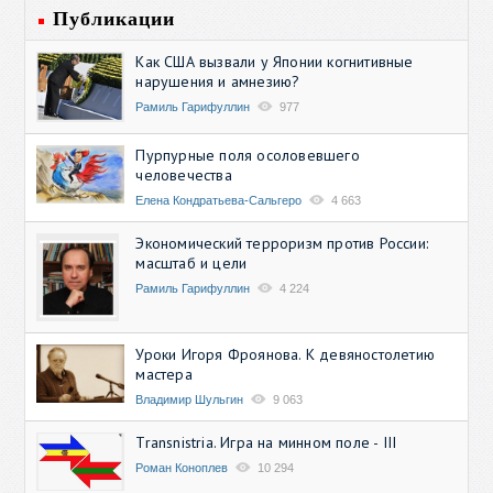
Публикации
Как США вызвали у Японии когнитивные
нарушения и амнезию?
Рамиль Гарифуллин
977
Пурпурные поля осоловевшего
человечества
Елена Кондратьева-Сальгеро
4 663
Экономический терроризм против России:
масштаб и цели
Рамиль Гарифуллин
4 224
Уроки Игоря Фроянова. К девяностолетию
мастера
Владимир Шульгин
9 063
Transnistria. Игра на минном поле - III
Роман Коноплев
10 294