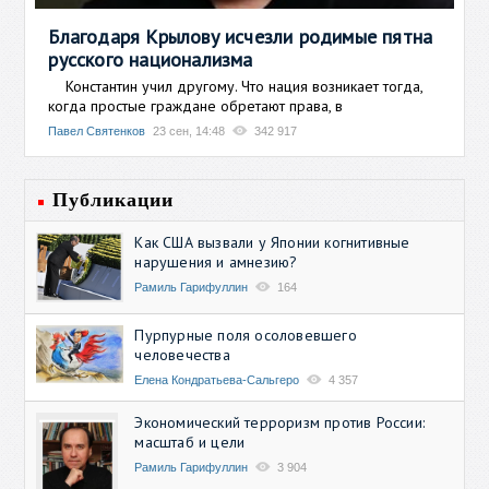
Благодаря Крылову исчезли родимые пятна
русского национализма
Константин учил другому. Что нация возникает тогда,
когда простые граждане обретают права, в
Павел Святенков
23 сен, 14:48
342 917
Публикации
Как США вызвали у Японии когнитивные
нарушения и амнезию?
Рамиль Гарифуллин
164
Пурпурные поля осоловевшего
человечества
Елена Кондратьева-Сальгеро
4 357
Экономический терроризм против России:
масштаб и цели
Рамиль Гарифуллин
3 904