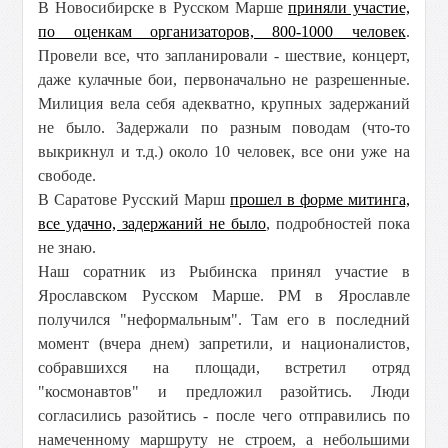
В Новосибирске в Русском Марше
приняли участие,
по оценкам организаторов, 800-1000 человек
.
Провели все, что запланировали - шествие, концерт,
даже кулачные бои, первоначально не разрешенные.
Милиция вела себя адекватно, крупных задержаний
не было. Задержали по разным поводам (что-то
выкрикнул и т.д.) около 10 человек, все они уже на
свободе.
В Саратове Русский Марш
прошел в форме митинга,
все удачно, задержаний не было
, подробностей пока
не знаю.
Наш соратник из Рыбинска принял участие в
Ярославском Русском Марше. РМ в Ярославле
получился "неформальным". Там его в последний
момент (вчера днем) запретили, и националистов,
собравшихся на площади, встретил отряд
"космонавтов" и предложил разойтись. Люди
согласились разойтись - после чего отправились по
намеченному маршруту не строем, а небольшими