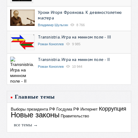
Уроки Игоря Фроянова. К девяностолетию
мастера
Владимир Шульгин
8 766
Transnistria. Игра на минном поле - III
Роман Коноплев
9 985
Transnistria. Игра на минном поле - II
Роман Коноплев
10 944
Главные темы
Коррупция
Выборы президента РФ
Госдума РФ
Интернет
Новые законы
Правительство
все темы →