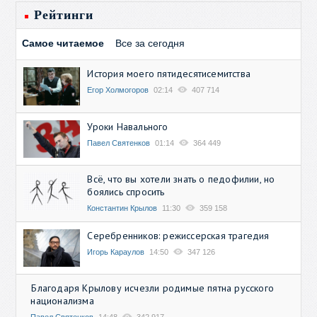
Рейтинги
Самое читаемое
Все за сегодня
История моего пятидесятисемитства
Егор Холмогоров
02:14
407 714
Уроки Навального
Павел Святенков
01:14
364 449
Всё, что вы хотели знать о педофилии, но
боялись спросить
Константин Крылов
11:30
359 158
Серебренников: режиссерская трагедия
Игорь Караулов
14:50
347 126
Благодаря Крылову исчезли родимые пятна русского
национализма