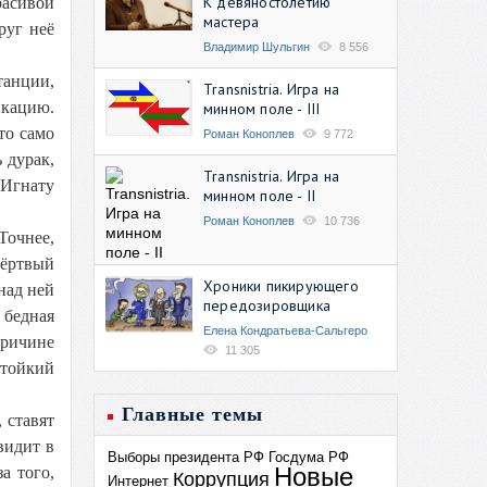
К девяностолетию
расивой
мастера
руг неё
Владимир Шульгин
8 556
танции,
Transnistria. Игра на
икацию.
минном поле - III
то само
Роман Коноплев
9 772
 дурак,
Transnistria. Игра на
 Игнату
минном поле - II
Роман Коноплев
10 736
Точнее,
мёртвый
Хроники пикирующего
над ней
передозировщика
 бедная
Елена Кондратьева-Сальгеро
причине
11 305
стойкий
Главные темы
 ставят
видит в
Выборы президента РФ
Госдума РФ
Новые
а того,
Коррупция
Интернет