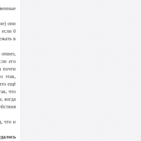
твенные
ие) они
 если б
ежать в
 omnes,
сли его
а почти
о этак,
что ещё
ак, что
, когда
ействия
, что и
далось