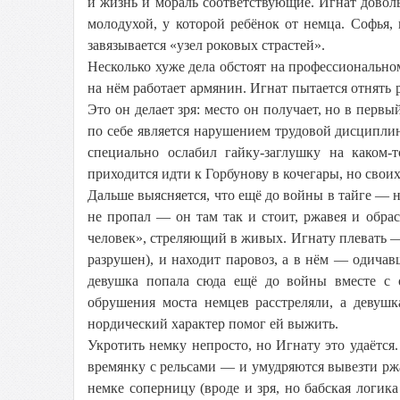
и жизнь и мораль соответствующие. Игнат доволь
молодухой, у которой ребёнок от немца. Софья, 
завязывается «узел роковых страстей».
Несколько хуже дела обстоят на профессионально
на нём работает армянин. Игнат пытается отнять
Это он делает зря: место он получает, но в перв
по себе является нарушением трудовой дисциплины
специально ослабил гайку-заглушку на каком
приходится идти к Горбунову в кочегары, но своих
Дальше выясняется, что ещё до войны в тайге — н
не пропал — он там так и стоит, ржавея и обрас
человек», стреляющий в живых. Игнату плевать — 
разрушен), и находит паровоз, а в нём — одич
девушка попала сюда ещё до войны вместе с 
обрушения моста немцев расстреляли, а девушк
нордический характер помог ей выжить.
Укротить немку непросто, но Игнату это удаётся
времянку с рельсами — и умудряются вывезти ржа
немке соперницу (вроде и зря, но бабская логика