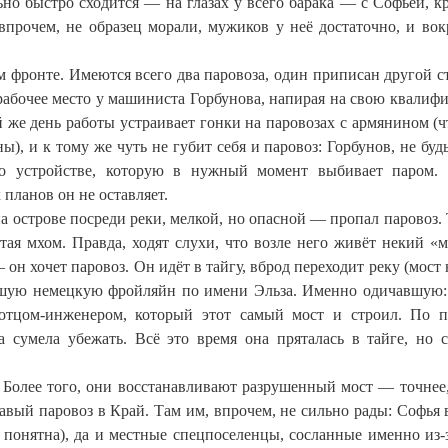
но быстро сходится — на глазах у всего барака — с Софьей, к
впрочем, не образец морали, мужиков у неё достаточно, и вок
м фронте. Имеются всего два паровоза, один приписан другой с
 рабочее место у машиниста Горбунова, напирая на свою квалиф
ый же день работы устраивает гонки на паровозах с армянином (ч
), и к тому же чуть не губит себя и паровоз: Горбунов, не будь
-то устройстве, которую в нужный момент выбивает паром.
 планов он не оставляет.
а острове посреди реки, мелкой, но опасной — пропал паровоз. 
тая мхом. Правда, ходят слухи, что возле него живёт некий «
он хочет паровоз. Он идёт в тайгу, вброд переходит реку (мост 
авшую немецкую фройляйн по имени Эльза. Именно одичавшую:
отцом-инженером, который этот самый мост и строил. По 
а сумела убежать. Всё это время она пряталась в тайге, но 
. Более того, они восстанавливают разрушенный мост — точнее,
вый паровоз в Край. Там им, впрочем, не сильно рады: Софья 
 понятна), да и местные спецпоселенцы, сосланные именно из-з