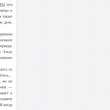
[1]
, луч
овека к
а также
м деле,
граница
вальное
правда,
е Эльзу
ершенно
ного от
ойтись…
, но не
очек —
ывает у
 памяти
И когда