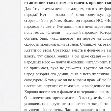
из антисоветских штампов склеить просоветско
Давайте, в самом деле, посмотрим, кто в этом фи
народа? Нет — эталонный хомо советикус, фр
сгоревший на работе. Водил он паровоз ИС, «И
паровозе на свете. Учитывая, что имена паровоз
получается, «Сталин — лучший паровоз». Котор
обитает. Увы, «наш паровоз» на первом же сошё
скорости модернизации страны. Слишком уж рванул
Кстати об этом. Советская власть в фильме не в
власть, тут слабая, жалкая, я бы даже сказал —
народных масс — почти чеховский интеллигент. И 
не принимает, рука не движется. Грустно он см
народ разорил его домик, сняв с него железну
самодуром. К тому же он во многом прав. «Всю Р
население, опухшее от самогона, и выведенное на
Хорошо поставлен в фильме и интернационализм,
О человеческом превосходстве Эльзы уже было ска
условиях, но по сути не отличается от зверей, то
внутренний стержень. Даже оказавшись в страш