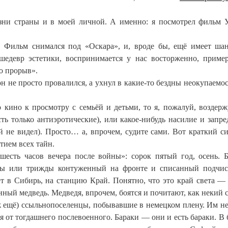
зни страны и в моей личной. А именно: я посмотрел фильм 
. Фильм снимался под «Оскара», и, вроде бы, ещё имеет ша
 шедевр эстетики, воспринимается у нас восторженно, приме
о прорыв».
он не просто провалился, а ухнул в какие-то бездны неокупаемос
 кино к просмотру с семьёй и детьми, то я, пожалуй, воздерж
сть только антиэротические), или какое-нибудь насилие и запре
й не видел). Просто… а, впрочем, судите сами. Вот краткий с
тием всех тайн.
шесть часов вечера после войны»: сорок пятый год, осень.
ды или трижды контуженный на фронте и списанный подчис
ет в Сибирь, на станцию Край. Понятно, что это край света —
енный медведь. Медведя, впрочем, боятся и почитают, как некий 
 ж ещё) ссыльнопоселенцы, побывавшие в немецком плену. Им не
ся от тогдашнего послевоенного. Бараки — они и есть бараки. В 