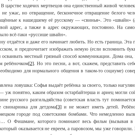
е. В царстве ходячих мертвецов она единственный живой человек
ё не ужас, но отвращение, бесконечное отвращение белого чел
ращённые к нашедшему её русскому — «свинья». Это «швайн» (
вой адрес, а также в адрес окружающих, постоянно. На само
было всё-таки «руссише швайн».
у отдаётся и даже его начинает любить. Но есть граница. Эта 
сском, и предпочитает изображать немую (если вспомнить бук
ем осваивать местный грязный способ коммуникации. Дома она, 
м ребёночком
[2]
. Но это песни, а вот, скажем, представить себ
необходимо для нормального общения в таком-то социуме) сов
авлена ловушка: Софья выдаёт ребёнка за своего, только нагулян
 — уж понятно, каким образом остарбайтерша и ариец могли с
не русского разгильдяйства (советская власть тут поминается
е свинарника для детдома
[3]
и не может иметь детей. Ребён
мецком городе под советскими бомбами. Что немедленно выз
рке… О Фишмане, которого поминают весь фильм (вызывая в
 который оказывается не евреем, а паровозом, мы уже говорили. 