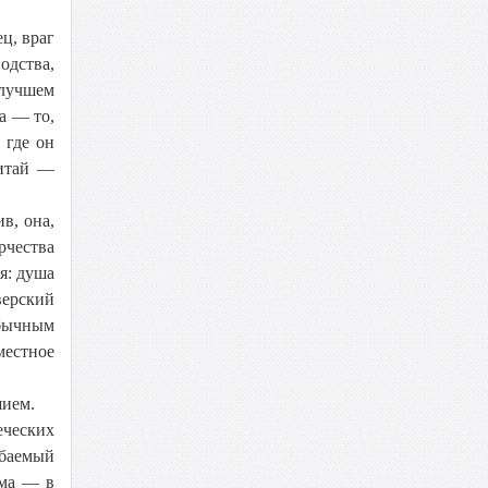
ц, враг
одства,
 лучшем
а — то,
 где он
Читай —
в, она,
рчества
я: душа
верский
обычным
местное
шием.
еческих
ибаемый
зма — в