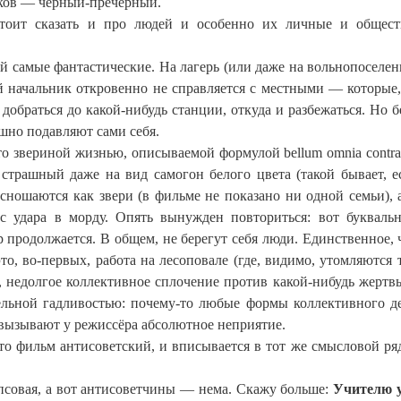
иков — чёрный-пречёрный.
 стоит сказать и про людей и особенно их личные и общес
 самые фантастические. На лагерь (или даже на вольнопоселен
 начальник откровенно не справляется с местными — которые,
 добраться до какой-нибудь станции, откуда и разбежаться. Но б
шно подавляют сами себя.
то звериной жизнью, описываемой формулой bellum omnia contra
страшный даже на вид самогон белого цвета (такой бывает, е
, сношаются как звери (в фильме не показано ни одной семьи), 
 удара в морду. Опять вынужден повториться: вот буквальн
 продолжается. В общем, не берегут себя люди. Единственное, 
то, во-первых, работа на лесоповале (где, видимо, утомляются т
, недолгое коллективное сплочение против какой-нибудь жертвы
дельной гадливостью: почему-то любые формы коллективного д
вызывают у режиссёра абсолютное неприятие.
о фильм антисоветский, и вписывается в тот же смысловой ряд
псовая, а вот антисоветчины — нема. Скажу больше:
Учителю у