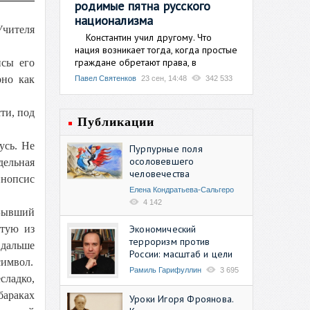
родимые пятна русского
национализма
Учителя
Константин учил другому. Что
нация возникает тогда, когда простые
граждане обретают права, в
нсы его
рно как
Павел Святенков
23 сен, 14:48
342 533
ти, под
Публикации
усь. Не
Пурпурные поля
осоловевшего
дельная
человечества
инопсис
Елена Кондратьева-Сальгеро
4 142
 Бывший
Экономический
тую из
терроризм против
 дальше
России: масштаб и цели
символ.
Рамиль Гарифуллин
3 695
сладко,
бараках
Уроки Игоря Фроянова.