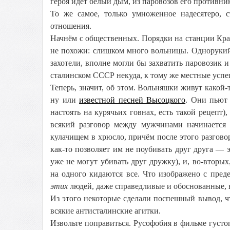
героя идёт белый дым, из паровозов его противн
То же самое, только умноженное надесятеро,
отношения.
Начнём с общественных. Порядки на станции Край
не похожи: слишком много вольницы. Однорукий
захотели, вполне могли бы захватить паровозик и
сталинском СССР некуда, к тому же местные успе
Теперь, значит, об этом. Вольняшки живут какой-
ну или
известной песней Высоцкого
. Они пьют 
настоять на курячьих говнах, есть такой рецепт)
всякий разговор между мужчинами начинается с
кулачищем в хрюсло, причём после этого разговор
как-то позволяет им не поубивать друг друга — э
уже не могут убивать друг дружку), и, во-вторых
на одного кидаются все. Что изображено с пре
этих
людей, даже справедливые и обоснованные, 
Из этого некоторые сделали поспешный вывод, чт
всякие антисталинские агитки.
Извольте поправиться. Русофобия в фильме густо