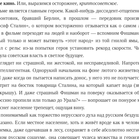
е кино.
Или, выразимся осторожнее,
криптосоветское
.
льме является главным героем. Какой-нибудь диссидент-отщепене
онтовик, бравший Берлин, в прошлом — передовик произв
осиф Сталин», о котором восторженно отзывается как о самом
ов в фильме переходят на людей и наоборот — вспомним Фишман
ый только и может вытянуть «этот народ» из той гнилой ямы,
л с рельс из-за попытки героя установить рекорд скорости. 
а советская власть в светлое будущее.
ыглядит ни страшной, ни жестокой, ни несправедливой. Напроти
 интеллигентная. Однорукий начальник на фоне лютого жизнетво
даже когда он пытается написать донос, у него это не получаетс
отрит на бюстик товарища Сталина, на который капает вода (з
ю крышу). И даже страшный Фишман на поверку оказывается 
оссию пропили или только до Урала?» — вопрошает он понурое 
 снег население трепещет, ощущая вину.
 понимаемый как торжество нерусского духа над русским безду
зано. Если местное население, хоть и живёт вроде как в челов
 немка, даже одичавшая в лесу, сохраняет в себе абсолютно несг
ном русском социуме, она совершает чудеса мужества и герои