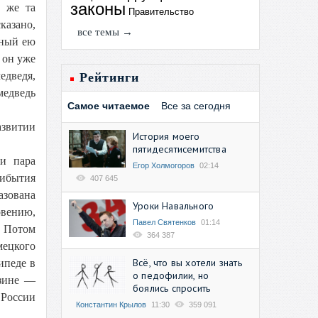
законы
у же та
Правительство
казано,
все темы →
нный ею
 он уже
едведя,
Рейтинги
медведь
Самое читаемое
Все за сегодня
азвитии
История моего
пятидесятисемитства
и пара
Егор Холмогоров
02:14
рибытия
407 645
азована
Уроки Навального
овению,
Павел Святенков
01:14
. Потом
364 387
мецкого
Всё, что вы хотели знать
ипеде в
о педофилии, но
езине —
боялись спросить
 России
Константин Крылов
11:30
359 091