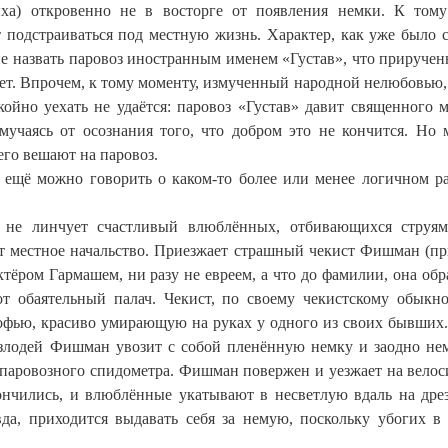
ха) откровенно не в восторге от появления немки. К том
 подстраиваться под местную жизнь. Характер, как уже было с
ие назвать паровоз иностранным именем «Густав», что прируче
яет. Впрочем, к тому моменту, измученный народной нелюбовью,
койно уехать не удаётся: паровоз «Густав» давит священного м
мучаясь от осознания того, что добром это не кончится. Но 
его вешают на паровоз.
а ещё можно говорить о каком-то более или менее логичном р
 не линчует счастливый влюблённых, отбивающихся струям
удит местное начальство. Приезжает страшный чекист Фишман (п
тёром Гармашем, ни разу не евреем, а что до фамилии, она обр
т обаятельный палач. Чекист, по своему чекистскому обыкн
 Софью, красиво умирающую на руках у одного из своих бывших
злодей Фишман увозит с собой пленённую немку и заодно не
паровозного спидометра. Фишман повержен и уезжает на велос
кончились, и влюблённые укатывают в несветлую вдаль на др
вда, приходится выдавать себя за немую, поскольку убогих в