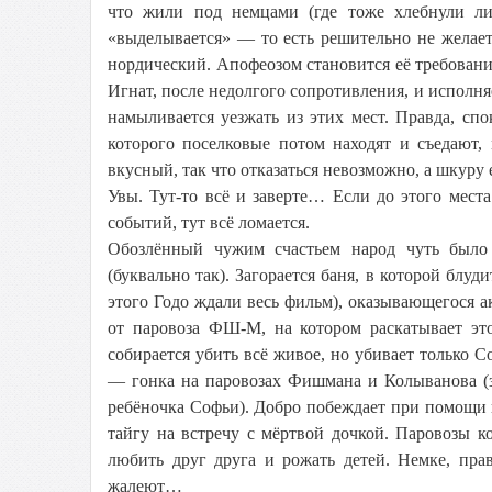
что жили под немцами (где тоже хлебнули ли
«выделывается» — то есть решительно не желает
нордический. Апофеозом становится её требован
Игнат, после недолгого сопротивления, и исполн
намыливается уезжать из этих мест. Правда, спо
которого поселковые потом находят и съедают, 
вкусный, так что отказаться невозможно, а шкуру 
Увы. Тут-то всё и заверте… Если до этого мест
событий, тут всё ломается.
Обозлённый чужим счастьем народ чуть было
(буквально так). Загорается баня, в которой бл
этого Годо ждали весь фильм), оказывающегося ак
от паровоза ФШ-М, на котором раскатывает это
собирается убить всё живое, но убивает только
— гонка на паровозах Фишмана и Колыванова (
ребёночка Софьи). Добро побеждает при помощи 
тайгу на встречу с мёртвой дочкой. Паровозы 
любить друг друга и рожать детей. Немке, пра
жалеют…