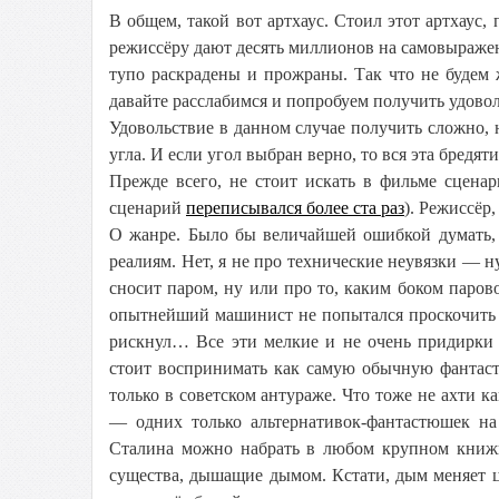
В общем, такой вот артхаус. Стоил этот артхаус, 
режиссёру дают десять миллионов на самовыраже
тупо раскрадены и прожраны. Так что не будем 
давайте расслабимся и попробуем получить удовол
Удовольствие в данном случае получить сложно, н
угла. И если угол выбран верно, то вся эта бредят
Прежде всего, не стоит искать в фильме сцен
сценарий
переписывался более ста раз
). Режиссёр,
О жанре. Было бы величайшей ошибкой думать, 
реалиям. Нет, я не про технические неувязки — ну,
сносит паром, ну или про то, каким боком парово
опытнейший машинист не попытался проскочить оп
рискнул… Все эти мелкие и не очень придирки 
стоит воспринимать как самую обычную фантаст
только в советском антураже. Что тоже не ахти к
— одних только альтернативок-фантастюшек н
Сталина можно набрать в любом крупном книжно
существа, дышащие дымом. Кстати, дым меняет цв