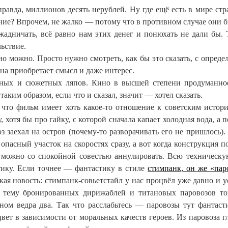
правда, миллионов десять нерублей. Ну где ещё есть в мире стра
ние? Впрочем, не жалко — потому что в противном случае они 
жадничать, всё равно нам этих денег и понюхать не дали бы. 
ьствие.
о можно. Просто нужно смотреть, как бы это сказать, с опреде
ина приобретает смысл и даже интерес.
арных и сюжетных ляпов. Кино в высшей степени продуманно
 таким образом, если что и сказал, значит — хотел сказать.
что фильм имеет хоть какое-то отношение к советским истор
 хотя бы про гайку, с которой сначала капает холодная вода, а 
з заехал на остров (почему-то разворачивать его не пришлось)
асный участок на скоростях сразу, а вот когда конструкция п
можно со спокойной совестью аннулировать. Всю техническу
ику. Если точнее — фантастику в стиле
стимпанк, он же «пар
акая новость: стимпанк-совьетстайл у нас процвёл уже давно и 
а тему бронированных дирижаблей и титановых паровозов т
м ведра два. Так что расслабьтесь — паровозы тут фантаст
ет в зависимости от моральных качеств героев. Из паровоза г