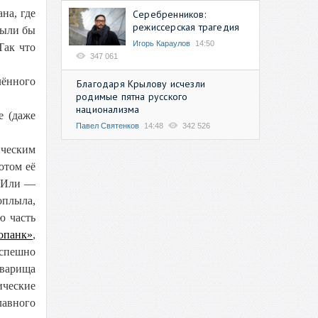
на, где
Серебренников:
режиссерская трагедия
были бы
Игорь Караулов
14:50
Так что
347 061
лённого
Благодаря Крылову исчезли
родимые пятна русского
национализма
е (даже
Павел Святенков
14:48
342 526
ическим
потом её
. Или —
оплыла,
ю часть
опанк»
,
успешно
оварища
ические
лавного