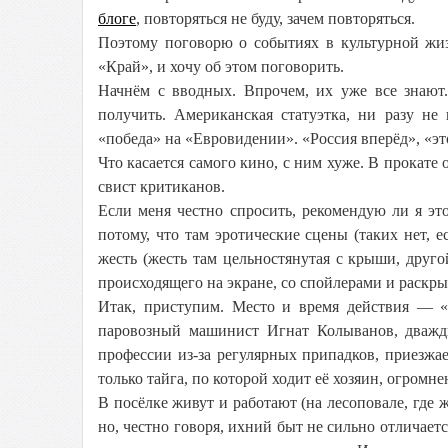
блоге
, повторяться не буду, зачем повторяться.
Поэтому поговорю о событиях в культурной жи
«Край», и хочу об этом поговорить.
Начнём с вводных. Впрочем, их уже все знают
получить. Американская статуэтка, ни разу не
«победа» на «Евровидении». «Россия вперёд», «эт
Что касается самого кино, с ним хуже. В прокате 
свист критиканов.
Если меня честно спросить, рекомендую ли я это
потому, что там эротические сцены (таких нет, е
жесть (жесть там цельностянутая с крыши, друго
происходящего на экране, со спойлерами и раскры
Итак, приступим. Место и время действия — «
паровозный машинист Игнат Колыванов, дваж
профессии из-за регулярных припадков, приезжа
только тайга, по которой ходит её хозяин, огромн
В посёлке живут и работают (на лесоповале, где
но, честно говоря, ихний быт не сильно отличает