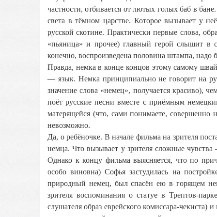
частности, отбивается от лютых голых баб в бан
света в тёмном царстве. Которое вызывает у не
русской скотине. Практически первые слова, об
«пьяница» и прочее) главный герой слышит в с
конечно, воспроизведена половина штампа, надо 
Правда, немка в конце концов этому самому швайн
— язык. Немка принципиально не говорит на ру
значение слова «немец», получается красиво), ч
поёт русские песни вместе с приёмным немецки
матерящейся (что, сами понимаете, совершенно 
невозможно.
Да, о ребёночке. В начале фильма на зрителя пост
немца. Что вызывает у зрителя сложные чувства
Однако к концу фильма выясняется, что по причи
особо виновна) Софья застудилась на постройк
природный немец, был спасён ею в горящем не
зрителя воспоминания о статуе в Трептов-па
слушателя образ еврейского комиссара-чекиста) и