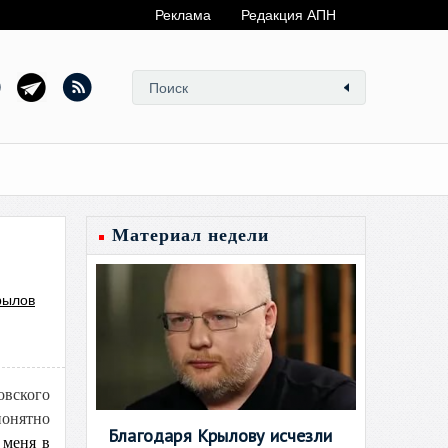
Реклама
Редакция АПН
Материал недели
рылов
овского
понятно
Благодаря Крылову исчезли
 меня в