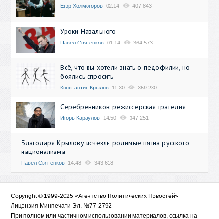
Егор Холмогоров
02:14
407 843
Уроки Навального
Павел Святенков
01:14
364 573
Всё, что вы хотели знать о педофилии, но
боялись спросить
Константин Крылов
11:30
359 280
Серебренников: режиссерская трагедия
Игорь Караулов
14:50
347 251
Благодаря Крылову исчезли родимые пятна русского
национализма
Павел Святенков
14:48
343 618
Copyright © 1999-2025 «Агентство Политических Новостей»
Лицензия Минпечати Эл. №77-2792
При полном или частичном использовании материалов, ссылка на