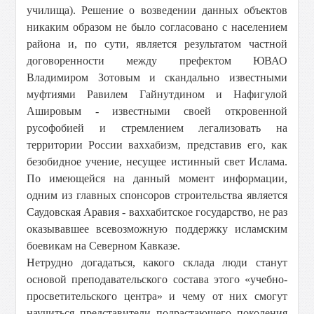
училища). Решение о возведении данных объектов
никаким образом не было согласовано с населением
района и, по сути, является результатом частной
договоренности между префектом ЮВАО
Владимиром Зотовым и скандально известными
муфтиями Равилем Гайнутдином и Нафигулой
Ашировым - известными своей откровенной
русофобией и стремлением легализовать на
территории России ваххабизм, представив его, как
безобидное учение, несущее истинный свет Ислама.
По имеющейся на данный момент информации,
одним из главных спонсоров строительства является
Саудовская Аравия - ваххабитское государство, не раз
оказывавшее всевозможную поддержку исламским
боевикам на Северном Кавказе.
Нетрудно догадаться, какого склада люди станут
основой преподавательского состава этого «учебно-
просветительского центра» и чему от них смогут
научиться представители подрастающего поколения