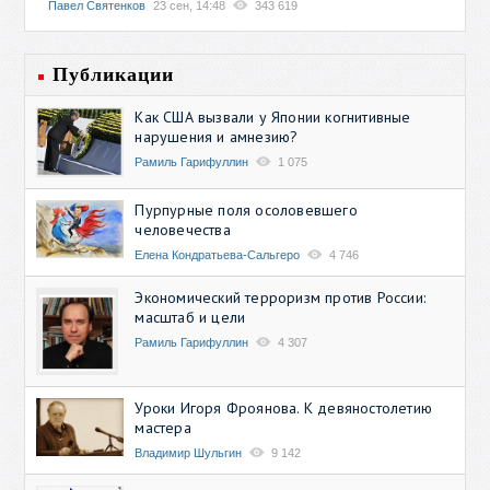
Павел Святенков
23 сен, 14:48
343 619
Публикации
Как США вызвали у Японии когнитивные
нарушения и амнезию?
Рамиль Гарифуллин
1 075
Пурпурные поля осоловевшего
человечества
Елена Кондратьева-Сальгеро
4 746
Экономический терроризм против России:
масштаб и цели
Рамиль Гарифуллин
4 307
Уроки Игоря Фроянова. К девяностолетию
мастера
Владимир Шульгин
9 142