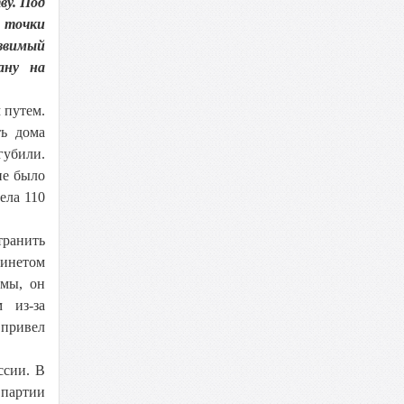
ву. Под
о точки
язвимый
ану на
 путем.
ть дома
губили.
ие было
ела 110
транить
бинетом
емы, он
 из-за
 привел
ссии. В
 партии