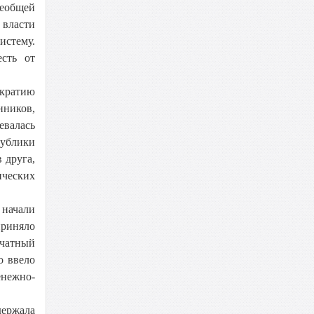
сеобщей
 власти
истему.
есть от
ократию
нников,
евалась
публики
 друга,
ических
 начали
приняло
ечатный
о ввело
енежно-
держала