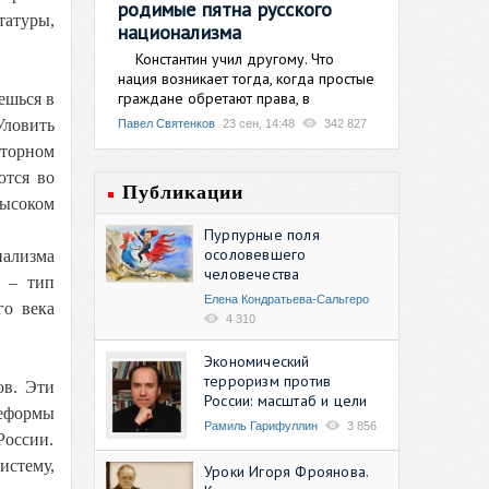
родимые пятна русского
татуры,
национализма
Константин учил другому. Что
нация возникает тогда, когда простые
граждане обретают права, в
ешься в
Уловить
Павел Святенков
23 сен, 14:48
342 827
кторном
ются во
Публикации
высоком
Пурпурные поля
осоловевшего
иализма
человечества
р – тип
Елена Кондратьева-Сальгеро
го века
4 310
Экономический
терроризм против
ов. Эти
России: масштаб и цели
реформы
Рамиль Гарифуллин
3 856
России.
истему,
Уроки Игоря Фроянова.