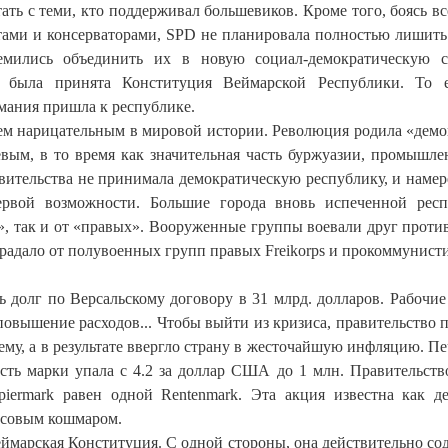
ать с теми, кто поддерживал большевиков. Кроме того, боясь в
ами и консерваторами, SPD не планировала полностью лишить
мились объединить их в новую социал-демократическую с
а была принята Конституция Веймарской Республики. То 
мания пришла к республике.
нем нарицательным в мировой истории. Революция родила «дем
евым, в то время как значительная часть буржуазии, промышле
авительства не принимала демократическую республику, и намер
первой возможности. Большие города вновь испеченной рес
, так и от «правых». Вооруженные группы воевали друг против
радало от полувоенных групп правых Freikorps и прокоммунист
 долг по Версальскому договору в 31 млрд. долларов. Рабочие
повышение расходов... Чтобы выйти из кризиса, правительство 
му, а в результате ввергло страну в жесточайшую инфляцию. П
ость марки упала с 4.2 за доллар США до 1 млн. Правительств
iermark равен одной Rentenmark. Эта акция известна как д
ансовым кошмаром.
ймарская Конституция. С одной стороны, она действительно со