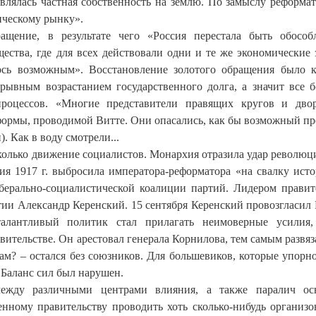
лялась частная собственность на землю. По замыслу реформат
ическому рынку».
ащение, в результате чего «Россия перестала быть обосо
ества, где для всех действовали одни и те же экономические 
лось возможным». Восстановление золотого обращения было 
рывным возрастанием государственного долга, а значит все 
процессов. «Многие представители правящих кругов и дво
формы, проводимой Витте. Они опасались, как бы возможный пр
 Как в воду смотрели...
колько движение социалистов. Монархия отразила удар революц
ия 1917 г. выбросила императора-реформатора «на свалку исто
берально-социалистической коалиции партий. Лидером правит
ии Александр Керенский. 15 сентября Керенский провозгласил
талантливый политик стал прилагать неимоверные усилия,
ительстве. Он арестовал генерала Корнилова, тем самым развяз
ам? – остался без союзников. Для большевиков, которые упорн
Баланс сил был нарушен.
между различными центрами влияния, а также паралич ос
енному правительству проводить хоть сколько-нибудь организ