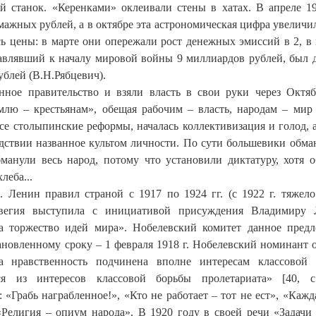
 станок. «Керенками» оклеивали стены в хатах. В апреле 19
жных рублей, а в октябре эта астрономическая цифра увеличил
ь цены: в марте они опережали рост денежных эмиссий в 2, в
ставлявший к началу мировой войны 9 миллиардов рублей, был 
блей (В.Н.Рябцевич).
нное правительство и взяли власть в свои руки через Октя
лю – крестьянам», обещая рабочим – власть, народам – мир
е cтолыпинские реформы, началась коллективизация и голод, а
едствии названное культом личности. По сути большевики обма
бманули весь народ, потому что установили диктатуру, хотя 
леба...
 Ленин правил страной с 1917 по 1924 гг. (с 1922 г. тяжело
рвегия выступила с инициативой присуждения Владимиру 
а торжество идей мира». Нобелевский комитет данное пред
тановленному сроку – 1 февраля 1918 г. Нобелевский номинант 
а нравственность подчинена вполне интересам классовой
ся из интересов классовой борьбы пролетариата» [40, с.
Грабь награбленное!», «Кто не работает – тот не ест», «Кажда
 «Религия – опиум народа». В 1920 году в своей речи «Задачи