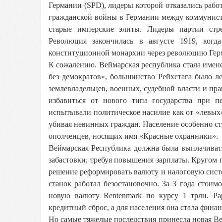
Германии (SPD), лидеры которой отказались работ
гражданской войны в Германии между коммунист
старые имперские элиты. Лидеры партии стре
Революция закончилась в августе 1919, когд
конституционной монархии через революцию Гер
К сожалению. Веймарская республика стала име
без демократов», большинство Рейхстага было л
землевладельцев, военных, судебной власти и пр
избавиться от нового типа государства при 
испытывали политическое насилие как от «левых»
убивая невинных граждан. Население особенно ст
ополченцев, носящих имя «Красные охранники».
Веймарская Республика должна была выплачивать
забастовки, требуя повышения зарплаты. Кругом 
решение реформировать валюту и налоговую систе
станок работал безостановочно. За 3 года стоим
новую валюту Rentenmark по курсу 1 трлн. Pap
кредитный сброс, а для населения она стала фин
Но самые тяжелые последствия принесла новая Ве