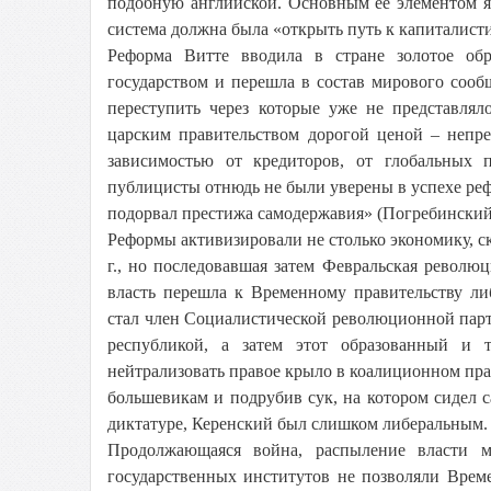
подобную английской. Основным ее элементом яв
система должна была «открыть путь к капиталист
Реформа Витте вводила в стране золотое обр
государством и перешла в состав мирового сообщ
переступить через которые уже не представля
царским правительством дорогой ценой – непре
зависимостью от кредиторов, от глобальных 
публицисты отнюдь не были уверены в успехе ре
подорвал престижа самодержавия» (Погребинский).
Реформы активизировали не столько экономику, с
г., но последовавшая затем Февральская революц
власть перешла к Временному правительству ли
стал член Социалистической революционной парт
республикой, а затем этот образованный и 
нейтрализовать правое крыло в коалиционном прав
большевикам и подрубив сук, на котором сидел с
диктатуре, Керенский был слишком либеральным. 
Продолжающаяся война, распыление власти 
государственных институтов не позволяли Врем