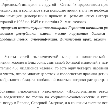
 Германской империи, а с другой – Статья 48 предоставила пре
льшинства и воспользоваться помощью армии в случае необход
ению немецкой демократии и привела к Третьему Рейху Гитлера
раной с 1933 по 1945 г. и погубил 21 млн. человек.
ь процесса: конституционная монархия Германии начинает р
ашается республика, имеет место нарушение баланса
бладания левых, суперинфляция, финансовый крах, захват
. Зенита своей экономической мощи и политической 
вления королевы Виктории, став самой большой империей в ист
тельно 458 миллионов человек, то есть одну четверть населени
ли учесть, что во многих царствах и королевствах правили дети 
кобритания обладала глобальной властью, широко распростран
британии переоценить невозможно. «Индустриальная рево
а воздействие не только на социально-экономические и кул
сь всюду в Европе, Северной Америке, и в конечном счете во все