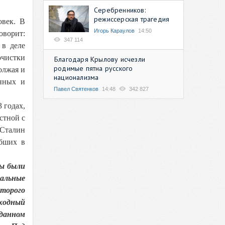
Серебренников:
режиссерская трагедия
овек. В
Игорь Караулов
14:50
оворит:
347 114
 в деле
очистки
Благодаря Крылову исчезли
родимые пятна русского
олжая и
национализма
енных и
Павел Святенков
14:48
342 827
 годах,
естной с
 Сталин
ибших в
ны были
уальные
торого
ходный
 данном