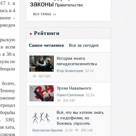
законы
17 г. в
Правительство
ась в 4
все темы →
 июне –
доведен
Рейтинги
брьскую
Самое читаемое
Все за сегодня
 и всем
 в 30-х
История моего
нули не
пятидесятисемитства
обещали
Егор Холмогоров
02:14
407 699
 болен,
Уроки Навального
Ленину
Павел Святенков
01:14
ложение
364 435
отрицал
Всё, что вы хотели знать
 борьбы
о педофилии, но
 339].
боялись спросить
я хата,
Константин Крылов
11:30
359 146
 союзов