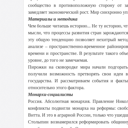
сообщество в противоположную сторону от за
замедляет экономический рост. Мир синхронно упи
Материалы и методика
Чем больше читаешь историю... Не ту историю, чт
мысли, что процессы развития стран зарождаютс
эту общую тенденцию позволяет нехитрый метод
анализе – пространственно-временное райониро
времени и пространстве. В результате такого объ
уровне, до того не замечаемая.
Пирожки на сковородке мира начали подгорать 
получили возможность претворять свои идеи в
государства. И рассматриваем события и факт
относительно этого фактора.
Монархи-социалисты
Россия. Абсолютная монархия. Правление Никол
конфликты подвигли монарха на реформы: своб
Витта. И это в аграрной России, только что ушед
Столыпин вознамерился реформировать общинную