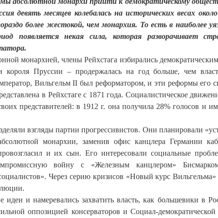
рмы абсолютной монархи прийти к демократическому общест
сия девять месяцев колебалась на исторических весах окол
гораздо более жестокой, чем монархия. То есть в наиболее у
иод появляется некая сила, которая разворачивает стр
татора.
нной монархией, члены Рейхстага избирались демократическим
и короля Пруссии – продержалась на год больше, чем влас
мператор, Вильгельм II был реформатором, и эти реформы его с
едставлена в Рейхстаге с 1871 года. Социалистическое движен
воих представителей: в 1912 г. она получила 28% голосов и им
азделяли взгляды партии прогрессивистов. Они планировали «ус
 абсолютной монархии, заменив офис канцлера Германии ка
провозгласил и их сын. Его интересовали социальные пробл
омпромиссную войну с «Железным канцлером» Бисмарком
-социалистов». Через серию кризисов «Новый курс Вильгельма»
олюции.
 идеи и намеревались захватить власть, как большевики в Ро
 сильной оппозицией консерваторов и Социал-демократической