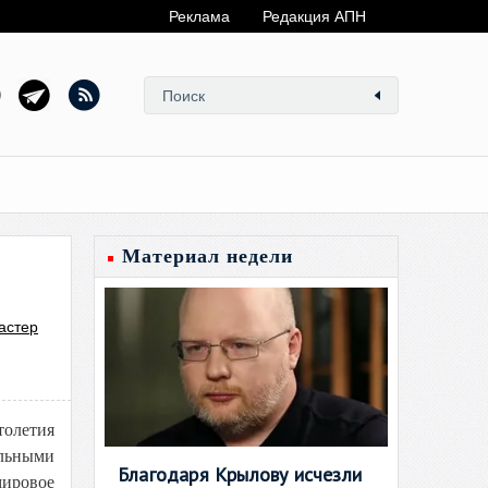
Реклама
Редакция АПН
Материал недели
астер
толетия
альными
Благодаря Крылову исчезли
мировое