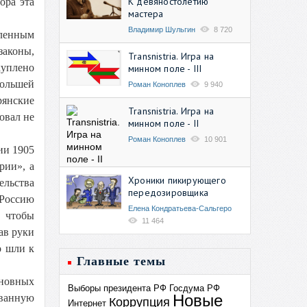
К девяностолетию
ора эта
мастера
Владимир Шульгин
8 720
бленным
законы,
Transnistria. Игра на
куплено
минном поле - III
большей
Роман Коноплев
9 940
рянские
Transnistria. Игра на
овал не
минном поле - II
Роман Коноплев
10 901
ии 1905
рии», а
Хроники пикирующего
ельства
передозировщика
 Россию
Елена Кондратьева-Сальгеро
 чтобы
11 464
ав руки
о шли к
Главные темы
новных
Выборы президента РФ
Госдума РФ
Новые
ованную
Коррупция
Интернет