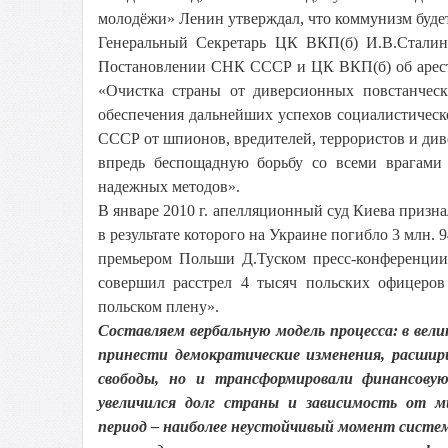
молодёжи» Ленин утверждал, что коммунизм будет 
Генеральный Секретарь ЦК ВКП(б) И.В.Сталин 
Постановлении СНК СССР и ЦК ВКП(б) об арестах
«Очистка страны от диверсионных повстанчес
обеспечения дальнейших успехов социалистическог
СССР от шпионов, вредителей, террористов и диве
впредь беспощадную борьбу со всеми врагами
надежных методов».
В январе 2010 г. апелляционный суд Киева призна
в результате которого на Украине погибло 3 млн. 9
премьером Польши Д.Туском пресс-конференции,
совершил расстрел 4 тысяч польских офицеров
польском плену».
Составляем вербальную модель процесса: в вел
принести демократические изменения, расшир
свободы, но и трансформировали финансовую
увеличился долг страны и зависимость от м
период – наиболее неустойчивый момент систем