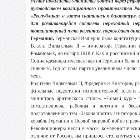
случае идеалисты-утописты хотели через рефо
руководством коалиционного правительства Рос
«Республика» а затем скатилась к диктатуре, 
для развивающейся системы переходный пер
тоталитарный путь развития, порождает дик
Германия.
Германская Империя была конституцио
Власть Вильгельма II – императора Германии 
Романовых, до ноября 1918 г. Как и российский и
Социал-демократическая партия Германии была пр
сильным. Год от года партия увеличивала число с
мест.
Родители Вильгельма II, Фредерик и Виктория, р
фатальные недостатки исполнительной власти
министров британского стиля». «Новый курс» 
симпатизировал рабочим и вступил в беск
подготовленного тем «Закона против агитаторов
корабль Германии к Первой мировой войне и рев
Революционеры несли в массы коммунистические
отличие от России, им пришлось столкнуться с