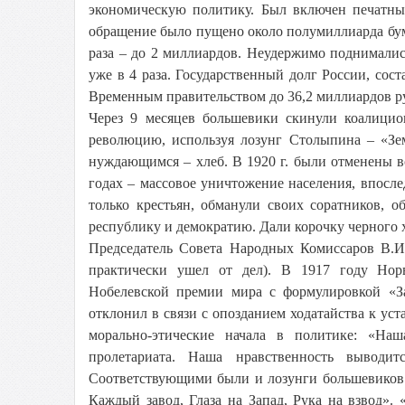
экономическую политику. Был включен печатный
обращение было пущено около полумиллиарда бума
раза – до 2 миллиардов. Неудержимо поднималис
уже в 4 раза. Государственный долг России, со
Временным правительством до 36,2 миллиардов ру
Через 9 месяцев большевики скинули коалицио
революцию, используя лозунг Столыпина – «Зем
нуждающимся – хлеб. В 1920 г. были отменены вс
годах – массовое уничтожение населения, впосл
только крестьян, обманули своих соратников, о
республику и демократию. Дали корочку черного х
Председатель Совета Народных Комиссаров В.И.
практически ушел от дел). В 1917 году Но
Нобелевской премии мира с формулировкой «З
отклонил в связи с опозданием ходатайства к ус
морально-этические начала в политике: «Наш
пролетариата. Наша нравственность выводит
Соответствующими были и лозунги большевиков: «
Каждый завод, Глаза на Запад, Рука на взвод».