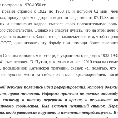
построен в 1930-1950 гг.
правил страной с 1922 по 1953 гг. и погубил 62 млн. чел
, прокурорском надзоре и ведении следствия от 07.11.38 он г
ких и шпионских кадров сыграла свою положительную роль
о строительства. Однако не следует думать, что на этом дело 
рсантов окончено. Задача теперь заключается в том, чтобы прод
 СССР, организовать эту борьбу при помощи более соверш
л Сталина виновным в геноциде украинского народа в 1932-1933
41 тыс. человек. В. Путин, выступая в апреле 2010 года на совм
 посвященной Катынской трагедии, сказал: «Я полагаю, что
 из чувства мести за гибель 32 тысяч красноармейцев, пог
икой державе появились идеи реформирования, которые долж
ить права личности. Реформы принесли не только индивид
 систему, а потому переросли в кризис, в результате ко
ирового сообщества. Был включен печатный станок. Пере
ы, когда равновесие нарушено и изменения непредсказуемы. В