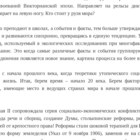
воеваний Викторианской эпохи. Направляет на рельсы дик
рает на левую ногу. Кто стоит у руля мира?
о преподают в школах, а события и факты, тем больше утвержда
я и развиваются синхронно, превращаясь в единую тенденцию. 
, используемый в экологических исследованиях при многофа
вание. Это когда самые различные факты и события группиру
единения появляется новое знание, картина процесса на более 
с начала прошлого века, когда теоретики утопического соц
 жизнь. Итак, берем время – начало 20 века. Берем факто
ы, имеющие место в ведущих странах мира в начале прошло
ая II сопровождала серия социально-экономических конфликт
ода речи и сборищ, создание Думы, cтолыпинские реформы, 
шей от крепостного права! Реформы стали шоковой терапией для 
 форму земледелия (Указ от 9 ноября 1906), заменив ее на с