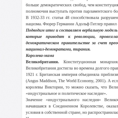
больше демократических свобод, чем конституция
полномочия выступать против парламентского бо
В 1932-33 гг. статья 48 способствовала разруш
нацизма. Фюрер Германии Адольф Гитлер правил ст
Подводим итог и составляем вербальную модел
которые приводят к революции, провозгл
демократическом правительстве за счет прео
национал-демократами, тирания.
Королева-мама
Великобритания.
Конституционная монархия
Великобритания достигла во времена долгого пра
1921 г. Британская империя объединяла приблизи
(Angus Maddison, The World Economy, 2001). А ес
королевы Виктории, то можно сказать, что Вели
«индустриальное и политическое наследие».
Значение «индустриального наследия» Велико
начавшаяся в Соединенном Королевстве, оказал
условия в собственной стране, но распространила