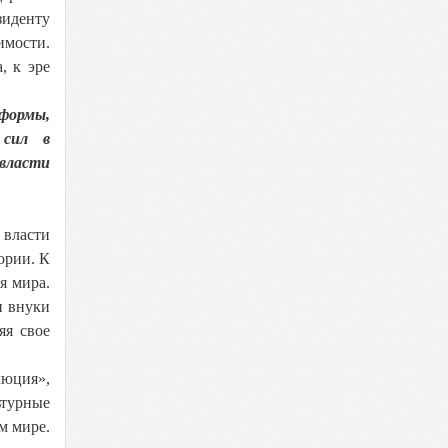
зиденту
имости.
, к эре
еформы,
 сил в
 власти
власти
ории. К
я мира.
и внуки
яя свое
люция»,
ьтурные
м мире.