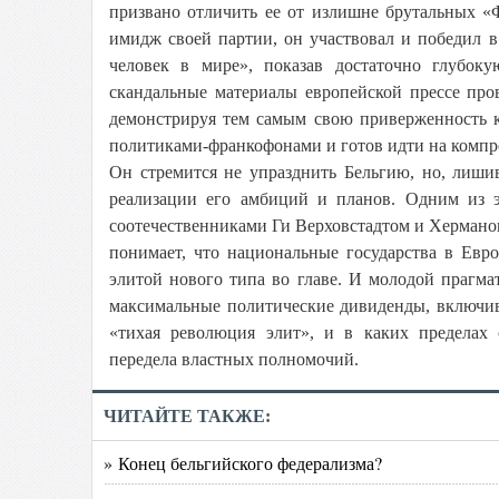
призвано отличить ее от излишне брутальных «
имидж своей партии, он участвовал и победил
человек в мире», показав достаточно глубок
скандальные материалы европейской прессе про
демонстрируя тем самым свою приверженность к
политиками-франкофонами и готов идти на компро
Он стремится не упразднить Бельгию, но, лиши
реализации его амбиций и планов. Одним из э
соотечественниками Ги Верховстадтом и Херманом 
понимает, что национальные государства в Евр
элитой нового типа во главе. И молодой прагма
максимальные политические дивиденды, включивш
«тихая революция элит», и в каких пределах
передела властных полномочий.
ЧИТАЙТЕ ТАКЖЕ:
» Конец бельгийского федерализма?