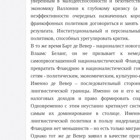
уверенным в малодееспособности и безответст
экономику Валлонии к глубокому кризису (а 
неэффективности очередных назначенных коро
франкофонных политиков договориться и занять
результата. Институциональный и персональн
политиков, способных урегулировать критик.
В то же время Барт де Вевер - националист новог
Влаамс Беланг, он не призывает к немед
самопрвозглашенной националистической Фландр
превратить Фландрию в националистический гом
сетям - политическим, экономическим, культурн
Именно де Вевер – последовательный сторонн
лингвистической границы. Именно он и его ко
налоговых доходов и право формировать соц
Одновременно с этим неустанно критикует сист
самым их доминирование в столице. Именно
лингвистической политики в пользу нидерланд
Фландрии нет меньшинств – но есть только мигра
Однако тот же де Вевер заявил в качестве про