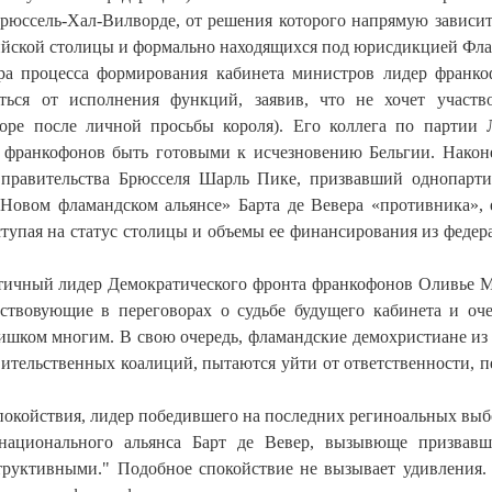
Брюссель-Хал-Вилворде, от решения которого напрямую зависит
йской столицы и формально находящихся под юрисдикцией Фла
ра процесса формирования кабинета министров лидер франк
ься от исполнения функций, заявив, что не хочет участв
оре после личной просьбы короля). Его коллега по партии 
 франкофонов быть готовыми к исчезновению Бельгии. Након
а правительства Брюсселя Шарль Пике, призвавший однопарт
«Новом фламандском альянсе» Барта де Вевера «противника», 
ступая на статус столицы и объемы ее финансирования из федер
матичный лидер Демократического фронта франкофонов Оливье 
ствовующие в переговорах о судьбе будущего кабинета и оч
шком многим. В свою очередь, фламандские демохристиане и
ительственных коалиций, пытаются уйти от ответственности, п
покойствия, лидер победившего на последних региноальных выб
национального альянса Барт де Вевер, вызывюще призвав
труктивными." Подобное спокойствие не вызывает удивления.