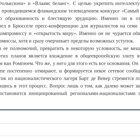
Фольксюни» и «Влаамс беланг». С целью укрепить интеллект
 в проводившемся фламандским телевидением конкурсе «Самы
ую образованность и блестящую эрудицию. Именно он в о
вел в Брюсселе пресс-конференцию для журналистов на семи 
омпромиссу и «открытость миру». Именно он не чурается об
миссы, хотя и сразу очерчивает пределы возможных уступок.
в ее полномочий, превратить в некоторую условность, не м
тих планов является вхождение в общеевропейскую элиту в
ван Ромпюем. Что же, у него для этого есть все основания. Он
опе постепенно отмирают, и формируется некое сетевое сообщ
тик из националистического лагеря Барт де Вевер стремится п
ись в этот процесс. Вопрос лишь о том, как далеко может за
 остановится инициированный регионалами-националистами 