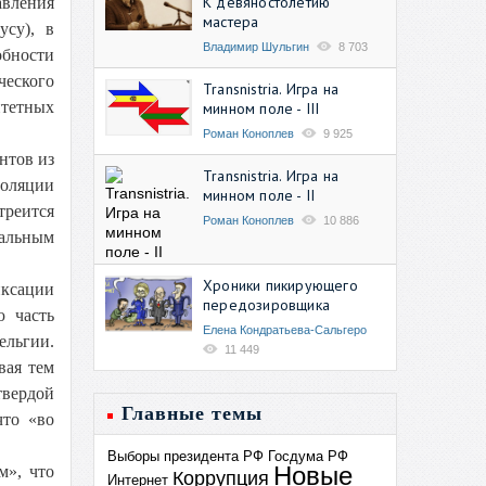
К девяностолетию
авления
мастера
усу), в
Владимир Шульгин
8 703
обности
ческого
Transnistria. Игра на
итетных
минном поле - III
Роман Коноплев
9 925
нтов из
Transnistria. Игра на
оляции
минном поле - II
треится
Роман Коноплев
10 886
бальным
Хроники пикирующего
иксации
передозировщика
ю часть
Елена Кондратьева-Сальгеро
льгии.
11 449
вая тем
вердой
Главные темы
что «во
Выборы президента РФ
Госдума РФ
Новые
м», что
Коррупция
Интернет