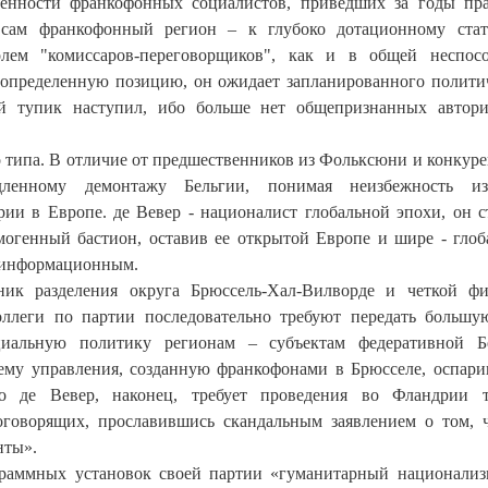
венности франкофонных социалистов, приведших за годы пр
сам франкофонный регион – к глубоко дотационному стат
лем "комиссаров-переговорщиков", как и в общей неспос
 определенную позицию, он ожидает запланированного полити
ый тупик наступил, ибо больше нет общепризнанных автор
о типа. В отличие от предшественников из Фольксюни и конкуре
ленному демонтажу Бельгии, понимая неизбежность из
ии в Европе. де Вевер - националист глобальной эпохи, он с
огенный бастион, оставив ее открытой Европе и шире - гло
о-информационным.
ик разделения округа Брюссель-Хал-Вилворде и четкой ф
ллеги по партии последовательно требуют передать большу
иальную политику регионам – субъектам федеративной Бе
ему управления, созданную франкофонами в Брюсселе, оспари
 де Вевер, наконец, требует проведения во Фландрии т
оговорящих, прославившись скандальным заявлением о том, 
нты».
граммных установок своей партии «гуманитарный национализ