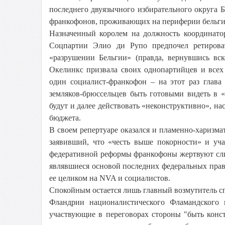
последнего двуязычного избирательного округа 
франкофонов, проживающих на периферии бельги
Назначенный королем на должность координато
Соцпартии Элио ди Рупо предпочел ретироват
«разрушении Бельгии» (правда, вернувшись вск
Окелинкс призвала своих однопартийцев и всех
один социалист-франкофон – на этот раз глав
земляков-брюссельцев быть готовыми видеть в 
будут и далее действовать «неконструктивно», на
бюджета.
В своем репертуаре оказался и пламенно-хариз
заявивший, что «честь выше покорности» и уча
федеративной реформы франкофоны жертвуют сли
являвшиеся основой последних федеральных прав
ее целиком на NVA и социалистов.
Спокойным остается лишь главный возмутитель с
Фландрии националистического Фламандского 
участвующие в переговорах стороны "быть конс