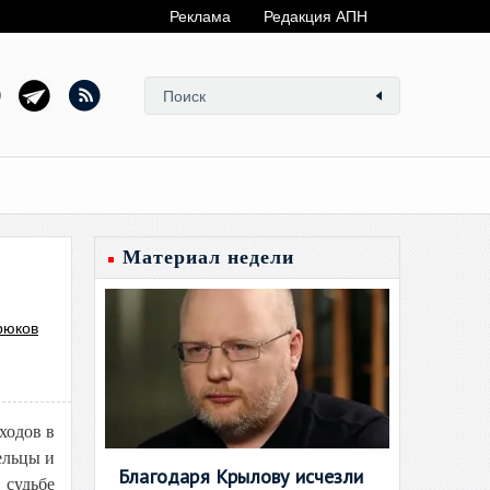
Реклама
Редакция АПН
Материал недели
рюков
ходов в
ельцы и
Благодаря Крылову исчезли
 судьбе