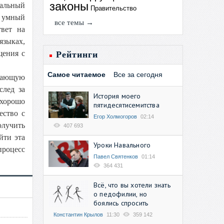
законы
уальный
Правительство
й умный
все темы →
твет на
языках,
щения с
Рейтинги
Самое читаемое
Все за сегодня
ешающую
след за
История моего
 хорошо
пятидесятисемитства
ество с
Егор Холмогоров
02:14
олучить
407 693
йти эта
Уроки Навального
процесс
Павел Святенков
01:14
364 431
Всё, что вы хотели знать
о педофилии, но
боялись спросить
Константин Крылов
11:30
359 142