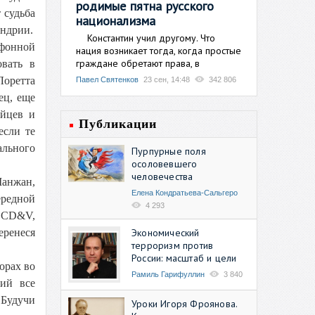
родимые пятна русского
 судьба
национализма
ндрии.
Константин учил другому. Что
офонной
нация возникает тогда, когда простые
граждане обретают права, в
овать в
Лоретта
Павел Святенков
23 сен, 14:48
342 806
ец, еще
ийцев и
Публикации
если те
ального
Пурпурные поля
осоловевшего
человечества
Манжан,
Елена Кондратьева-Сальгеро
ередной
4 293
з CD&V,
Экономический
еренеся
терроризм против
России: масштаб и цели
орах во
Рамиль Гарифуллин
3 840
ший все
 Будучи
Уроки Игоря Фроянова.