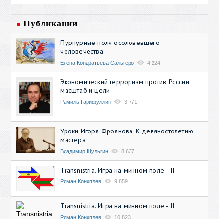
Публикации
Пурпурные поля осоловевшего
человечества
Елена Кондратьева-Сальгеро
4 224
Экономический терроризм против России:
масштаб и цели
Рамиль Гарифуллин
3 771
Уроки Игоря Фроянова. К девяностолетию
мастера
Владимир Шульгин
8 637
Transnistria. Игра на минном поле - III
Роман Коноплев
9 859
Transnistria. Игра на минном поле - II
Роман Коноплев
10 823