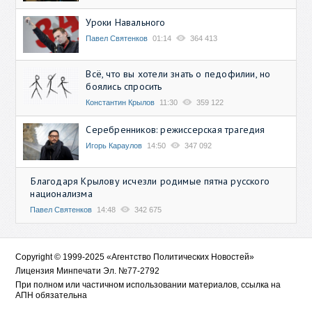
Уроки Навального
Павел Святенков
01:14
364 413
Всё, что вы хотели знать о педофилии, но
боялись спросить
Константин Крылов
11:30
359 122
Серебренников: режиссерская трагедия
Игорь Караулов
14:50
347 092
Благодаря Крылову исчезли родимые пятна русского
национализма
Павел Святенков
14:48
342 675
Copyright © 1999-2025 «Агентство Политических Новостей»
Лицензия Минпечати Эл. №77-2792
При полном или частичном использовании материалов, ссылка на
АПН обязательна