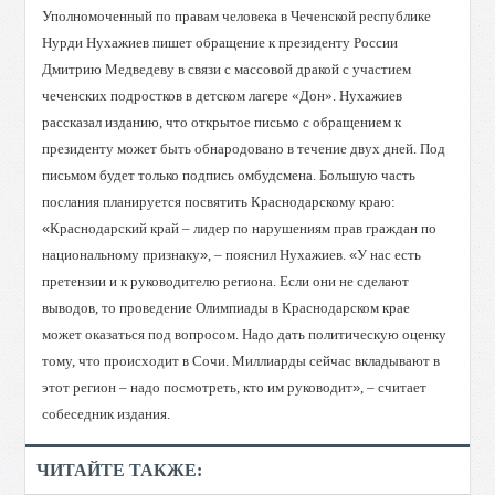
Уполномоченный по правам человека в Чеченской республике
Нурди Нухажиев пишет обращение к президенту России
Дмитрию Медведеву в связи с массовой дракой с участием
чеченских подростков в детском лагере «Дон».
Нухажиев
рассказал изданию, что открытое письмо с обращением к
президенту может быть обнародовано в течение двух дней. Под
письмом будет только подпись омбудсмена. Большую часть
послания планируется посвятить Краснодарскому краю:
«
Краснодарский край – лидер по нарушениям прав граждан по
национальному признаку
»
, – пояснил Нухажиев.
«
У нас есть
претензии и к руководителю региона. Если они не сделают
выводов, то проведение Олимпиады в Краснодарском крае
может оказаться под вопросом. Надо дать политическую оценку
тому, что происходит в Сочи. Миллиарды сейчас вкладывают в
этот регион – надо посмотреть, кто им руководит
»
, – считает
собеседник издания.
ЧИТАЙТЕ ТАКЖЕ: