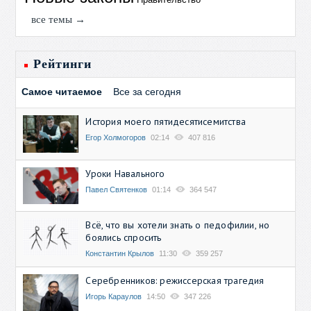
все темы →
Рейтинги
Самое читаемое
Все за сегодня
История моего пятидесятисемитства
Егор Холмогоров
02:14
407 816
Уроки Навального
Павел Святенков
01:14
364 547
Всё, что вы хотели знать о педофилии, но
боялись спросить
Константин Крылов
11:30
359 257
Серебренников: режиссерская трагедия
Игорь Караулов
14:50
347 226