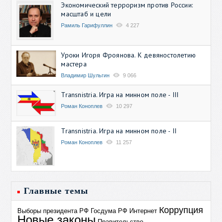
Экономический терроризм против России:
масштаб и цели
Рамиль Гарифуллин
4 227
Уроки Игоря Фроянова. К девяностолетию
мастера
Владимир Шульгин
9 066
Transnistria. Игра на минном поле - III
Роман Коноплев
10 297
Transnistria. Игра на минном поле - II
Роман Коноплев
11 257
Главные темы
Коррупция
Выборы президента РФ
Госдума РФ
Интернет
Новые законы
Правительство