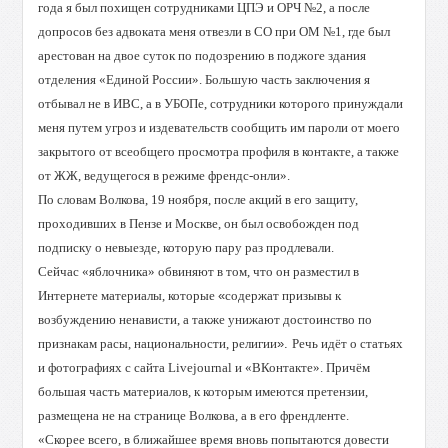
года я был похищен сотрудниками ЦПЭ и ОРЧ №2, а после
допросов без адвоката меня отвезли в СО при ОМ №1, где был
арестован на двое суток по подозрению в поджоге здания
отделения «Единой России». Большую часть заключения я
отбывал не в ИВС, а в УБОПе, сотрудники которого принуждали
меня путем угроз и издевательств сообщить им пароли от моего
закрытого от всеобщего просмотра профиля в контакте, а также
от ЖЖ, ведущегося в режиме френдс-онли».
По словам Волкова, 19 ноября, после акций в его защиту,
проходивших в Пензе и Москве, он был освобожден под
подписку о невыезде, которую пару раз продлевали.
Сейчас «яблочника» обвиняют в том, что он разместил в
Интернете материалы, которые
«
содержат призывы к
возбуждению ненависти, а также унижают достоинство по
признакам расы, национальности, религии
».
Речь идёт о статьях
и фотографиях с сайта Livejournal и «ВКонтакте». Причём
большая часть материалов, к которым имеются претензии,
размещена не на странице Волкова, а в его френдленте.
«Скорее всего, в ближайшее время вновь попытаются довести