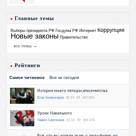
Главные темы
Коррупция
Выборы президента РФ
Госдума РФ
Интернет
Новые законы
Правительство
все темы →
Рейтинги
Самое читаемое
Все за сегодня
История моего пятидесятисемитства
Егор Холмогоров
02:14
407 953
Уроки Навального
Павел Святенков
01:14
364 676
Всё, что вы хотели знать о педофилии, но