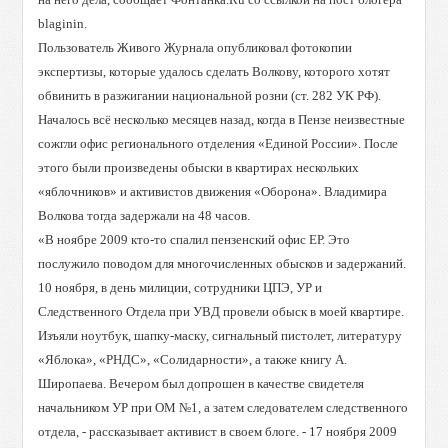
blaginin.
Пользователь Живого Журнала опубликовал фотокопии
экспертизы, которые удалось сделать Волкову, которого хотят
обвинить в разжигании национальной розни (ст. 282 УК РФ).
Началось всё несколько месяцев назад, когда в Пензе неизвестные
сожгли офис регионального отделения «Единой России». После
этого были произведены обыски в квартирах нескольких
«яблочников» и активистов движения «Оборона». Владимира
Волкова тогда задержали на 48 часов.
«В ноябре 2009 кто-то спалил пензенский офис ЕР. Это
послужило поводом для многочисленных обысков и задержаний.
10 ноября, в день милиции, сотрудники ЦПЭ, УР и
Следственного Отдела при УВД провели обыск в моей квартире.
Изъяли ноутбук, шапку-маску, сигнальный пистолет, литературу
«Яблока», «РНДС», «Солидарности», а также книгу А.
Широпаева. Вечером был допрошен в качестве свидетеля
начальником УР при ОМ №1, а затем следователем следственного
отдела, - рассказывает активист в своем блоге. - 17 ноября 2009