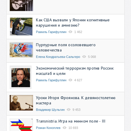
Как США вызвали у Японии когнитивные
нарушения и амнезию?
Рамиль Гарифуллин
1 462
Пурпурные поля осоловевшего
человечества
Елена Кондратьева-Сальгеро
5 068
Экономический терроризм против России:
масштаб и цели
Рамиль Гарифуллин
4 627
Уроки Игоря Фроянова. К девяностолетию
мастера
Владимир Шульгин
9 453
Transnistria. Игра на минном поле - III
Роман Коноплев
10 693