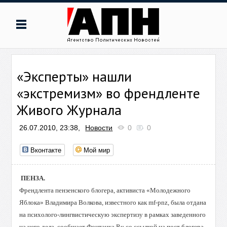
«Эксперты» нашли
«экстремизм» во френдленте
Живого Журнала
26.07.2010, 23:38,
Новости
0
0
Вконтакте
Мой мир
ПЕНЗА.
Френдлента пензенского блогера, активиста «Молодежного
Яблока» Владимира Волкова, известного как mf-pnz, была отдана
на психолого-лингвистическую экспертизу в рамках заведенного
на него дела, сообщает Фонтанка.Ru со ссылкой на пост блогера