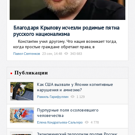
Благодаря Крылову исчезли родимые пятна
русского национализма
Константин учил другому. Что нация возникает тогда,
когда простые граждане обретают права, в
Павел Святенков
23 сен, 14:48
343 683
Публикации
Как США вызвали у Японии когнитивные
нарушения и амнезию?
Рамиль Гарифуллин
1 129
Пурпурные поля осоловевшего
человечества
Елена Кондратьева-Сальгеро
4 778
Экономический терроризм против России: