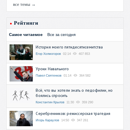
все темы →
Рейтинги
Самое читаемое
Все за сегодня
История моего пятидесятисемитства
Егор Холмогоров
02:14
407 853
Уроки Навального
Павел Святенков
01:14
364 582
Всё, что вы хотели знать о педофилии, но
боялись спросить
Константин Крылов
11:30
359 290
Серебренников: режиссерская трагедия
Игорь Караулов
14:50
347 261