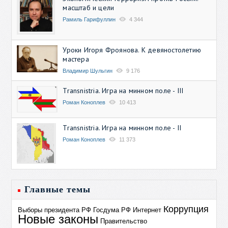
масштаб и цели
Рамиль Гарифуллин
4 344
Уроки Игоря Фроянова. К девяностолетию
мастера
Владимир Шульгин
9 176
Transnistria. Игра на минном поле - III
Роман Коноплев
10 413
Transnistria. Игра на минном поле - II
Роман Коноплев
11 373
Главные темы
Коррупция
Выборы президента РФ
Госдума РФ
Интернет
Новые законы
Правительство