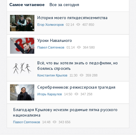
Самое читаемое
Все за сегодня
История моего пятидесятисемитства
Егор Холмогоров
02:14
407 850
Уроки Навального
Павел Святенков
01:14
364 580
Всё, что вы хотели знать о педофилии, но
боялись спросить
Константин Крылов
11:30
359 288
Серебренников: режиссерская трагедия
Игорь Караулов
14:50
347 258
Благодаря Крылову исчезли родимые пятна русского
национализма
Павел Святенков
14:48
343 656