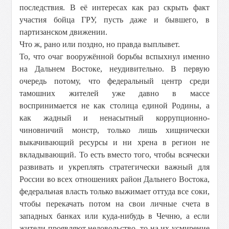
последствия. В её интересах как раз скрыть факт
участия бойца ГРУ, пусть даже и бывшего, в
партизанском движении.
Что ж, рано или поздно, но правда выплывет.
То, что очаг вооружённой борьбы вспыхнул именно
на Дальнем Востоке, неудивительно. В первую
очередь потому, что федеральный центр среди
тамошних жителей уже давно в массе
воспринимается не как столица единой Родины, а
как жадный и ненасытный коррупционно-
чиновничий монстр, только лишь хищнически
выкачивающий ресурсы и ни хрена в регион не
вкладывающий. То есть вместо того, чтобы всячески
развивать и укреплять стратегически важный для
России во всех отношениях район Дальнего Востока,
федеральная власть только выжимает оттуда все соки,
чтобы перекачать потом на свои личные счета в
западных банках или куда-нибудь в Чечню, а если
жители проявляют недовольство, то на их усмирение