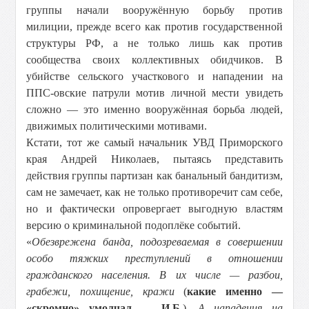
группы начали вооружённую борьбу против
милиции, прежде всего как против государственной
структуры РФ, а не только лишь как против
сообщества своих коллективных обидчиков. В
убийстве сельского участкового и нападении на
ППС-овские патрули мотив личной мести увидеть
сложно — это именно вооружённая борьба людей,
движимых политическими мотивами.
Кстати, тот же самый начальник УВД Приморского
края Андрей Николаев, пытаясь представить
действия группы партизан как банальный бандитизм,
сам не замечает, как не только противоречит сам себе,
но и фактически опровергает выгодную властям
версию о криминальной подоплёке событий.
«
Обезврежена банда, подозреваемая в совершении
особо тяжких преступлений в отношении
гражданского населения. В их числе — разбои,
грабежи, похищение, кражи
(
какие именно —
«скромно» умолчал — И.Б.
).
А нападения на