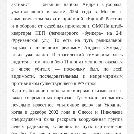
активист — бывший нацбол Андрей Сухорада,
участвовавший в марте 2004 года в Москве в
символическом захвате приёмной «Единой России»
и в обороне от судебных приставов и ОМОНа штаб-
квартиры НБП (легендарного «бункера» на 2-й
Фрунзенской ул.). То есть на путь радикальной
борьбы с нынешним режимом Андрей Сухорада
встал уже давно. И трагический символизм здесь
видится в том, что в бою 11 июня именно он оказался
в числе убитых — поскольку был, по всей
видимости, последовательным и непримиримым
противником существующего в РФ строя.
Кстати, бывшие нацболы не впервые оказываются в
рядах современных партизан. Тут можно вспомнить
печально известное «пыточное дело» на Украине,
когда в декабре 2002 года в Одессе и Николаеве
спецслужбами была раскрыта вооружённая группа
левых радикалов, вставших на путь партизанской
борьбы. Так, среди арестованных оказался гражданин