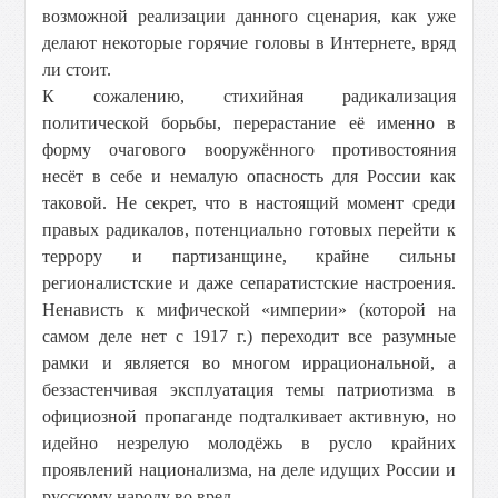
возможной реализации данного сценария, как уже
делают некоторые горячие головы в Интернете, вряд
ли стоит.
К сожалению, стихийная радикализация
политической борьбы, перерастание её именно в
форму очагового вооружённого противостояния
несёт в себе и немалую опасность для России как
таковой. Не секрет, что в настоящий момент среди
правых радикалов, потенциально готовых перейти к
террору и партизанщине, крайне сильны
регионалистские и даже сепаратистские настроения.
Ненависть к мифической «империи» (которой на
самом деле нет с 1917 г.) переходит все разумные
рамки и является во многом иррациональной, а
беззастенчивая эксплуатация темы патриотизма в
официозной пропаганде подталкивает активную, но
идейно незрелую молодёжь в русло крайних
проявлений национализма, на деле идущих России и
русскому народу во вред.