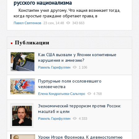
русского национализма
Константин учил другому. Что нация возникает тогда,
когда простые граждане обретают права, в
Павел Святенков
23 сен, 14:48
343 663
Публикации
Как США вызвали у Японии когнитивные
нарушения и амнезию?
Рамиль Гарифуллин
1 106
Пурпурные поля осоловевшего
человечества
Елена Кондратьева-Сальгеро
4 768
Экономический терроризм против России:
масштаб и цели
Рамиль Гарифуллин
4 333
Уроки Игоря Фроянова. К девяностолетию