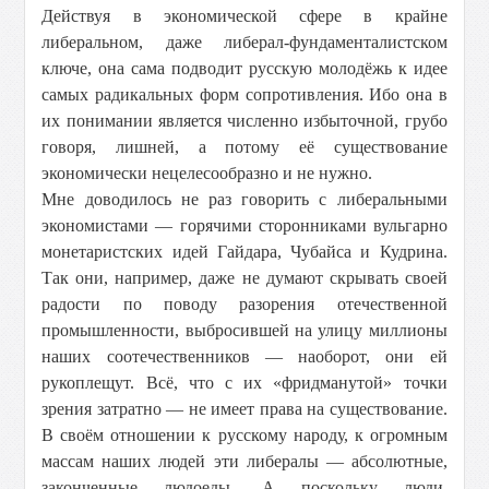
Действуя в экономической сфере в крайне
либеральном, даже либерал-фундаменталистском
ключе, она сама подводит русскую молодёжь к идее
самых радикальных форм сопротивления. Ибо она в
их понимании является численно избыточной, грубо
говоря, лишней, а потому её существование
экономически нецелесообразно и не нужно.
Мне доводилось не раз говорить с либеральными
экономистами — горячими сторонниками вульгарно
монетаристских идей Гайдара, Чубайса и Кудрина.
Так они, например, даже не думают скрывать своей
радости по поводу разорения отечественной
промышленности, выбросившей на улицу миллионы
наших соотечественников — наоборот, они ей
рукоплещут. Всё, что с их «фридманутой» точки
зрения затратно — не имеет права на существование.
В своём отношении к русскому народу, к огромным
массам наших людей эти либералы — абсолютные,
законченные людоеды. А поскольку люди,