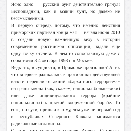
Ясно одно — русский бунт действительно грянул!
Беспощадный, как и всякий бунт, но далеко не
бессмысленный.
В первую очередь потому, что именно действия
приморских партизан конца мая — начала июня 2010
г. создали новую важнейшую веху в истории
современной российской оппозиции, задали ещё
одну точку отсчёта. В чём-то сопоставимую даже с
событиями 3-4 октября 1993 г. в Москве.
Ведь что, в сущности, в Приморье произошло? А то,
что впервые радикальные противники действующей
власти перешли от акций «бархатного терроризма»
на грани закона (как, скажем, национал-большевики)
или даже индивидуального террора (крайние
националисты) к прямой вооружённой борьбе. То
есть, по сути, пришли к тому, чем уже не первый год
в республиках Северного Кавказа занимаются
радикальные исламисты.
О том, что группа в составе Андрея Сухорада,