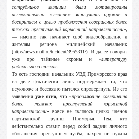
сотрудников милиции были мотивированы
исключительно желанием заполучить оружие и
боеприпасы с целью продолжения совершения более
тяжких преступлений корыстной направленности
»,
— именно так начинает своё видеообращение к
жителям региона милицейский начальник
(http://news.mail.ru/incident/3955311/). И далее говорит
уже про таёжные схроны и «
литературу
радикального толка
».
То есть господин начальник УВД Приморского края
на деле фактически лишь подтверждает то, что
неуклюже и бессвязно пытался опровергнуть. Из его
заявления
уже ясно
, что «
продолжение совершения
более тяжких преступлений корыстной
направленности
» вовсе не являлось целью членов
партизанской группы Приморья. Тем, кто
действительно ставит перед собой задачи личного
обогащения преступным путём, нахрен не нужны