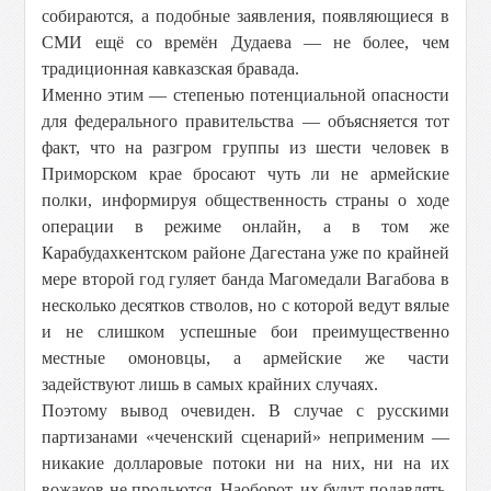
собираются, а подобные заявления, появляющиеся в
СМИ ещё со времён Дудаева — не более, чем
традиционная кавказская бравада.
Именно этим — степенью потенциальной опасности
для федерального правительства — объясняется тот
факт, что на разгром группы из шести человек в
Приморском крае бросают чуть ли не армейские
полки, информируя общественность страны о ходе
операции в режиме онлайн, а в том же
Карабудахкентском районе Дагестана уже по крайней
мере второй год гуляет банда Магомедали Вагабова в
несколько десятков стволов, но с которой ведут вялые
и не слишком успешные бои преимущественно
местные омоновцы, а армейские же части
задействуют лишь в самых крайних случаях.
Поэтому вывод очевиден. В случае с русскими
партизанами «чеченский сценарий» неприменим —
никакие долларовые потоки ни на них, ни на их
вожаков не прольются. Наоборот, их будут подавлять.