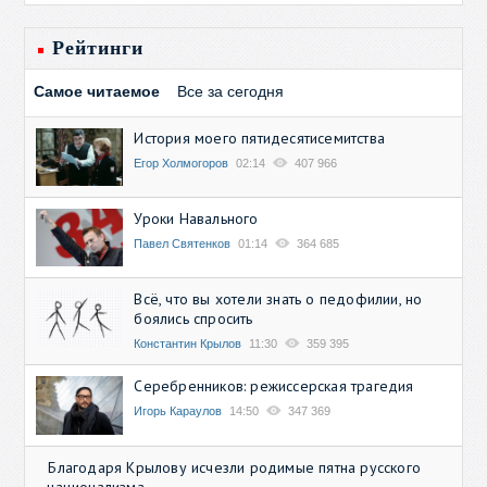
Рейтинги
Самое читаемое
Все за сегодня
История моего пятидесятисемитства
Егор Холмогоров
02:14
407 966
Уроки Навального
Павел Святенков
01:14
364 685
Всё, что вы хотели знать о педофилии, но
боялись спросить
Константин Крылов
11:30
359 395
Серебренников: режиссерская трагедия
Игорь Караулов
14:50
347 369
Благодаря Крылову исчезли родимые пятна русского
национализма