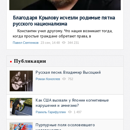
Благодаря Крылову исчезли родимые пятна
русского национализма
Константин учил другому. Что нация возникает тогда,
когда простые граждане обретают права, в
Павел Святенков
23 сен, 14:48
344 231
Публикации
Русская песня. Владимир Высоцкий
Роман Коноплев
752
Как США вызвали у Японии когнитивные
нарушения и амнезию?
Рамиль Гарифуллин
1 497
Пурпурные поля осоловевшего
человечества