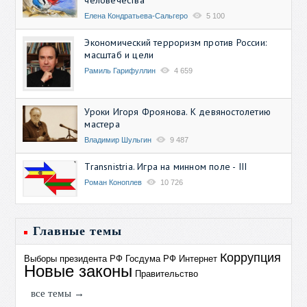
Елена Кондратьева-Сальгеро
5 100
Экономический терроризм против России:
масштаб и цели
Рамиль Гарифуллин
4 659
Уроки Игоря Фроянова. К девяностолетию
мастера
Владимир Шульгин
9 487
Transnistria. Игра на минном поле - III
Роман Коноплев
10 726
Главные темы
Коррупция
Выборы президента РФ
Госдума РФ
Интернет
Новые законы
Правительство
все темы →