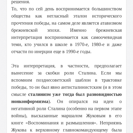
решения.
То, что по сей день воспринимается большинством
общества как негласный эталон исторического
прочтения победы, на самом деле является атавизмом
брежневской эпохи. Именно брежневская
интерпретация воспринимается как самоочевидная
теми, кто учился в школе в 1970-е, 1980-е и даже
отчасти по инерции еще в 1990-е годы.
Эта интерпретация, в частности, предполагает
вынесение за скобки роли Сталина. Если мы
вспомним позднесоветский шаблон в трактовке
победы, то он был явно антисталинистским (и в этом
смысле
сталинизм уже тогда был разновидностью
нонконформизма
). Он опирался на идеи о
негативной роли Сталина (особенно на первом этапе
войны), высказанные маршалом Жуковым в его
книге «Воспоминания и размышления». Неприязнь
Жукова к верховному главнокомандующему была