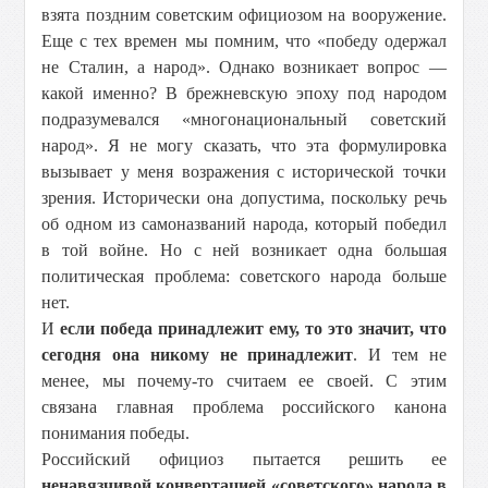
взята поздним советским официозом на вооружение.
Еще с тех времен мы помним, что «победу одержал
не Сталин, а народ». Однако возникает вопрос —
какой именно? В брежневскую эпоху под народом
подразумевался «многонациональный советский
народ». Я не могу сказать, что эта формулировка
вызывает у меня возражения с исторической точки
зрения. Исторически она допустима, поскольку речь
об одном из самоназваний народа, который победил
в той войне. Но с ней возникает одна большая
политическая проблема: советского народа больше
нет.
И
если победа принадлежит ему, то это значит, что
сегодня она никому не принадлежит
. И тем не
менее, мы почему-то считаем ее своей. С этим
связана главная проблема российского канона
понимания победы.
Российский официоз пытается решить ее
ненавязчивой конвертацией «советского» народа в