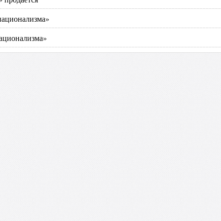
национализма»
национализма»