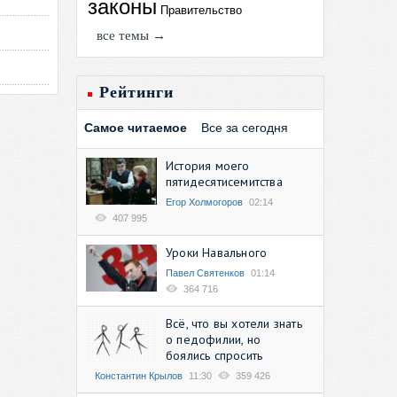
законы
Правительство
все темы →
Рейтинги
Самое читаемое
Все за сегодня
История моего
пятидесятисемитства
Егор Холмогоров
02:14
407 995
Уроки Навального
Павел Святенков
01:14
364 716
Всё, что вы хотели знать
о педофилии, но
боялись спросить
Константин Крылов
11:30
359 426