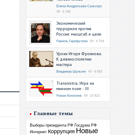
Елена Кондратьева-Сальгеро
5 195
Экономический
терроризм против
России: масштаб и цели
Рамиль Гарифуллин
4 754
Уроки Игоря Фроянова.
К девяностолетию
мастера
Владимир Шульгин
9 583
Transnistria. Игра на
минном поле - III
Роман Коноплев
10 823
Главные темы
Выборы президента РФ
Госдума РФ
Новые
Коррупция
Интернет