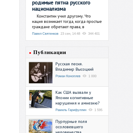
родимые пятна русского
национализма
Константин учил другому. Что
нация возникает тогда, когда простые
граждане обретают права, в
Павел Святенков
23 сен, 14:48
344 401
Публикации
Русская песня.
Владимир Высоцкий
Роман Коноплев
1 000
Как США вызвали у
Японии когнитивные
нарушения и амнезию?
Рамиль Гарифуллин
1 595
Пурпурные поля
осоловевшего
человечества