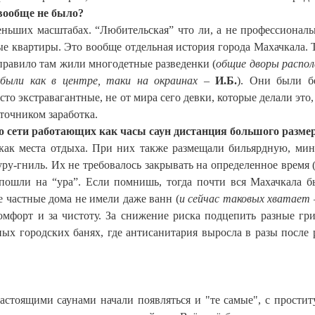
 вообще не было?
меньших масштабах. “Любительская” что ли, а не профессиональ
е квартиры. Это вообще отдельная история города Махачкала. Т
 правило там жили многодетные разведенки (
общие дворы распол
были как в центре, таки на окраинах
–
И.Б.
). Они были б
о экстравагантные, не от мира сего девки, которые делали это, 
сточником заработка.
 до сети работающих как часы саун дистанция большого разме
как места отдыха. При них также размещали бильярдную, мин
уру-гниль. Их не требовалось закрывать на определенное время (
 пошли на “ура”. Если помнишь, тогда почти вся Махачкала б
ые частные дома не имели даже ванн (
и сейчас таковых хватает
омфорт и за чистоту. За снижение риска подцепить разные гр
ных городских банях, где антисанитария выросла в разы после 
астоящими саунами начали появляться и "те самые", с простит