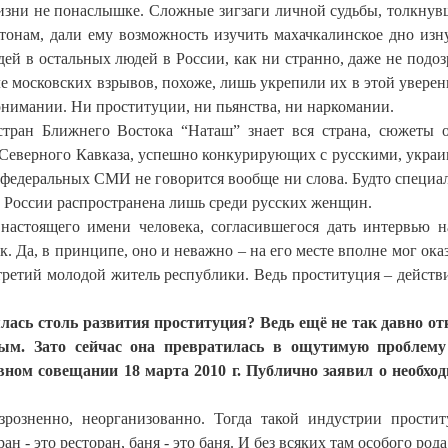
жизни не понаслышке. Сложные зигзаги личной судьбы, толкнув
онам, дали ему возможность изучить махачкалинское дно изн
ей в остальных людей в России, как ни странно, даже не подоз
 московских взрывов, похоже, лишь укрепили их в этой уверен
онимании. Ни проституции, ни пьянства, ни наркомании.
тран Ближнего Востока “Наташ” знает вся страна, сюжеты 
к Северного Кавказа, успешно конкурирующих с русскими, укра
 федеральных СМИ не говорится вообще ни слова. Будто специал
й России распространена лишь среди русских женщин.
астоящего имени человека, согласившегося дать интервью н
. Да, в принципе, оно и неважно – на его месте вполне мог оказ
третий молодой житель республики. Ведь проституция – действ
ялась столь развития проституция? Ведь ещё не так давно о
ым. Зато сейчас она превратилась в ощутимую проблему
вном совещании 18 марта 2010 г. Публично заявил о необхо
розненно, неорганизованно. Тогда такой индустрии прости
ан - это ресторан, баня - это баня. И без всяких там особого рода