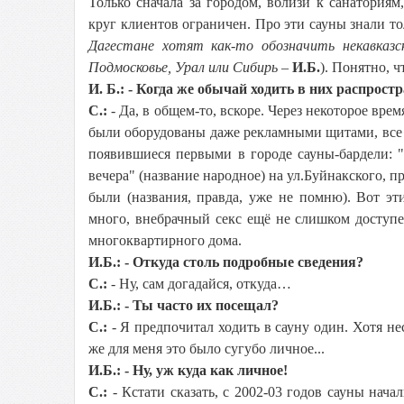
Только сначала за городом, вблизи к санатория
круг клиентов ограничен. Про эти сауны знали тол
Дагестане хотят как-то обозначить некавказ
Подмосковье, Урал или Сибирь
–
И.Б.
). Понятно, 
И. Б.: - Когда же обычай ходить в них распрос
С.:
- Да, в общем-то, вскоре. Через некоторое вре
были оборудованы даже рекламными щитами, все з
появившиеся первыми в городе сауны-бардели: "
вечера" (название народное) на ул.Буйнакского, п
были (названия, правда, уже не помню). Вот э
много, внебрачный секс ещё не слишком доступе
многоквартирного дома.
И.Б.: - Откуда столь подробные сведения?
С.:
- Ну, сам догадайся, откуда…
И.Б.: - Ты часто их посещал?
С.:
- Я предпочитал ходить в сауну один. Хотя не
же для меня это было сугубо личное...
И.Б.: - Ну, уж куда как личное!
С.:
- Кстати сказать, с 2002-03 годов сауны нача