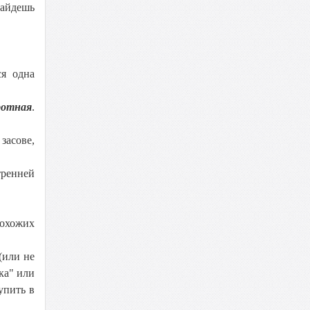
найдешь
ся одна
ротная
.
засове,
тренней
рохожих
(или не
ка" или
упить в