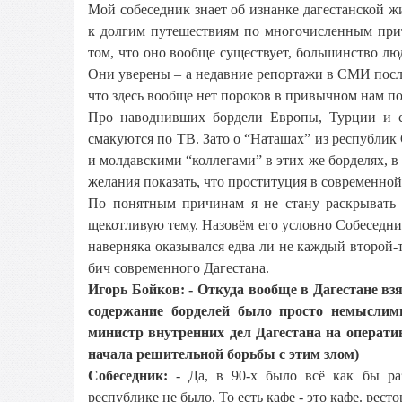
Мой собеседник знает об изнанке дагестанской 
к долгим путешествиям по многочисленным прит
том, что оно вообще существует, большинство люд
Они уверены – а недавние репортажи в СМИ после
что здесь вообще нет пороков в привычном нам п
Про наводнивших бордели Европы, Турции и с
смакуются по ТВ. Зато о “Наташах” из республи
и молдавскими “коллегами” в этих же борделях, в
желания показать, что проституция в современно
По понятным причинам я не стану раскрывать н
щекотливую тему. Назовём его условно Собеседник
наверняка оказывался едва ли не каждый второй-
бич современного Дагестана.
Игорь Бойков: - Откуда вообще в Дагестане вз
содержание борделей было просто немыслим
министр внутренних дел Дагестана на операти
начала решительной борьбы с этим злом)
Собеседник:
- Да, в 90-х было всё как бы раз
республике не было. То есть кафе - это кафе. рестор