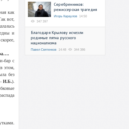
Серебренников:
режиссерская трагедия
ная как
Игорь Караулов
14:50
ак вот,
347 397
агались
Благодаря Крылову исчезли
едны и
родимые пятна русского
скорее,
национализма
Павел Святенков
14:48
344 386
ра….
и-бар с
в этом,
ыла без
–
И.Б.
).
ибковые
распада
утками.