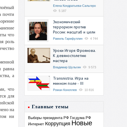
Елена Кондратьева-Сальгеро
слоёный
5 187
а почти
ворение
Экономический
терроризм против
ранение
России: масштаб и цели
пты что
Рамиль Гарифуллин
4 744
ая роль
ичество
Уроки Игоря Фроянова.
К девяностолетию
мастера
еменной
Владимир Шульгин
9 573
и равна
ства, а
Transnistria. Игра на
минном поле - III
ми, что
Роман Коноплев
10 816
тся для
сийской
Главные темы
чено на
этом ни
Выборы президента РФ
Госдума РФ
Новые
Коррупция
Интернет