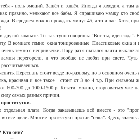
ебя - ноль эмоций. Зашёл и зашёл. Иногда я заходил, а там д
, как правило, мелькают все бабы. Я спрашиваю мамку кто сво
- жди. В среднем можно прождать минут 45, а то и час. Хотя, пр
!
 в другой комнате. Ты так тупо говоришь: "Вот ты, иди сюда". В
ату. В комнате темно, окна тонированные. Пластиковые окна и 
 очень темно с непривычки. Пару раз я пытался найти выключат
 лампы перегорели, и что вообще не любят при свете. Чуть
 рассчитываешься.
яснить. Переспать стоит везде по-разному, но в основном очень 
а, красивая и все такое - стоит от 3 до 4 т.р. При сильном 
т 600-700 до 1000-1500 р. Кстати, можно, сторговаться уже на
 силу самых разных причин.
е проститутки.
 отдельная плата. Когда заказываешь всё вместе - это "про
ь во все щели. Многие протестуют против “очка”. Здесь, знаешь л
? Кто они?