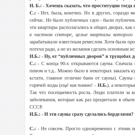
И. Б.: - Хочешь сказать, что проституции тогда
С.:
- Нет, была, конечно. Но в других, гораздо 
сейчас. Не было публичных саун - были публичны
эти квартиры располагались в общих дворах, как
в частном секторе, целые кварталы которого 
зарабатывали известным ремеслом. Хотя были прост
потехи ради, а не из желания сделать основным и
И.Б.: - Ну, от “публичных дворов” в трущобах
С.:
- С конца 90-х открываются сауны. Сначала 
пивом и т.д.. Можно было в некоторых заказать к
кстати, главное отличие бани от сауны). Сауны
горячей воды (
ещё как помню!
–
И.Б.
), а некотор
Так что посещаемость росла. Люди платили за к
заболевания, которые как раз процветали в обыч
СССР.
И.Б.: - И эти сауны сразу сделались борделями?
С.:
- Не совсем. Просто одновременно с этими н