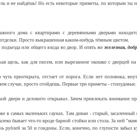
дель и не найдёшь! Но есть некоторые приметы, по которым ты 
ажного дома с квартирами с деревянными дверьми находит
з отделки. Просто выкрашенная каким-нибудь тёмным цветом.
 подъезда или общего входа во двор. И опять же
железная, доб
ая щель, как для писем, или вырезанное окошко с дверцей на 
 чуть приоткрыта, отстает от порога. Если нет половика, вну
айнем случае, просто отойдешь. Первые три приметы - стопудовые.
акой двери и деловито открывал. Зачем привлекать внимание п
же в самых маленьких саунах. Там диван - старый, засаленный 
алеко бывает что-то вроде барной стойки или стола. За ней "мам
ь рублей за 50 и гондоны. Если, конечно, по глупости забыл к