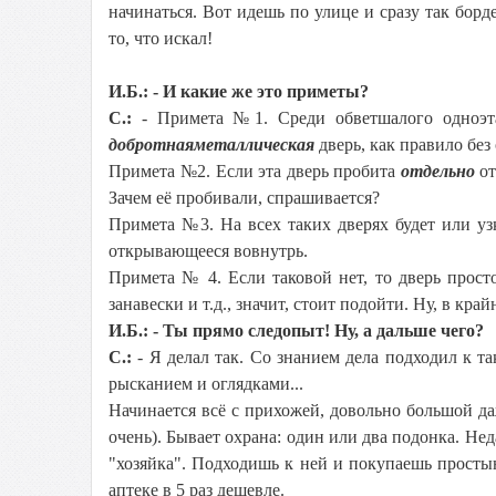
начинаться. Вот идешь по улице и сразу так бор
то, что искал!
И.Б.: - И какие же это приметы?
С.:
- Примета №1. Среди обветшалого одноэт
добротная
металлическая
дверь, как правило бе
Примета №2. Если эта дверь пробита
отдельно
от
Зачем её пробивали, спрашивается?
Примета №3. На всех таких дверях будет или узк
открывающееся вовнутрь.
Примета № 4. Если таковой нет, то дверь просто
занавески и т.д., значит, стоит подойти. Ну, в кр
И.Б.: - Ты прямо следопыт! Ну, а дальше чего?
С.:
- Я делал так. Со знанием дела подходил к т
рысканием и оглядками...
Начинается всё с прихожей, довольно большой да
очень). Бывает охрана: один или два подонка. Нед
"хозяйка". Подходишь к ней и покупаешь простын
аптеке в 5 раз дешевле.