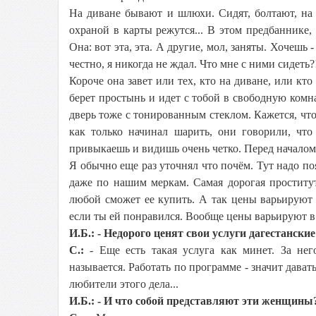
На диване бывают и шлюхи. Сидят, болтают, на т
охраной в карты режутся... В этом предбаннике
Она: вот эта, эта. А другие, мол, заняты. Хочешь 
честно, я никогда не ждал. Что мне с ними сидеть?
Короче она завет или тех, кто на диване, или кто
берет простынь и идет с тобой в свободную комн
дверь тоже с тонированным стеклом. Кажется, что
как только начинал шарить, они говорили, что
привыкаешь и видишь очень четко. Перед началом
Я обычно еще раз уточнял что почём. Тут надо по
даже по нашим меркам. Самая дорогая проститутк
любой сможет ее купить. А так цены варьируют о
если ты ей понравился. Вообще цены варьируют в
И.Б.: - Недорого ценят свои услуги дагестански
С.:
- Еще есть такая услуга как минет. За него
называется. Работать по программе - значит дават
любители этого дела...
И.Б.: - И что собой представляют эти женщины