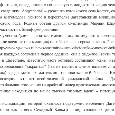
ым фактором, определяющим социальную самоидентификацию чело
сведениям, Абдуллаева) – уроженка кумыкского села Костек, ок
та Магомедова, убитого в перестрелке дагестанскими милици
Нового года. Родные братья другой смертницы Мариам Ша
ичастности к бандформированиям.
е уместно будет выразиться именно так, потому что в качеств
а не военные или милиция) погибло свыше сорока человек. Рос
w.vg-news.ru/news-smertnitse-ustroivshei-terakt-v-moskve-bylo-
ая шахидка облачена в чёрное одеяние, она в хиджабе. Почти т
в Дагестане, известную часть которых составляют жёны, не
о желающих “закрыться” (так на местном сленге называется д
ы) среди местных жительниц становиться всё больше. Кт
оследние пять лет необъявленной гражданской войны в Да
то большинство из них на арабский манер практиковали многож
ейчас находиться не менее тысячи “чёрных вдов” – потенц
 исламизации, которой оказалось подвержено население Даге
 (равно как и весь Северный Кавказ) – мир сплошных рели