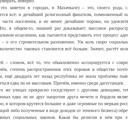
умирать, неверно.
это заметно в городах, в Махачкале) – это, своего рода, 
ется всё: и дичайший религиозный фанатизм, помноженный н
 части населения, и не менее дичайшие пороки, на удовлет
то, в общем-то, лишний раз доказывает: массовое распрост
ральном исцелении, как пытаются представить этот процесс аде
м – о его стремительном разложении. Уж коль скоро социальн
количество таковых становится всё больше. Значит, растёт кол
ей – словом, всё то, что обыкновенно ассоциируется с совр
ичём, степень распространения этих пороков в обществе почт
, ещё двадцать лет назад республика не знала проблемы пьян
иться едва ли не массовым. Причём, именно среди дагестанцев.
х же улицах прекрасно соседствуют с другими девицами, те
нных едва ли не друг напротив друга мечети и борделя являе
о, в котором крутятся большие и даже огромные по меркам рос
ций либо полученные в виде доходов от теневого бизнеса) обре
ивных социальных законов. Какая бы религия в нём при 