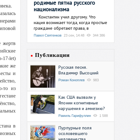
родимые пятна русского
века.
национализма
азалась
Константин учил другому. Что
онерами
нация возникает тогда, когда простые
граждане обретают права, в
риповой
Павел Святенков
23 сен, 14:48
344 386
е жертв
сийские
Публикации
17-let)
акие же
Русская песня.
Владимир Высоцкий
весты и
Роман Коноплев
983
ейство,
о-то из
гестане
Как США вызвали у
Японии когнитивные
ёнство,
нарушения и амнезию?
иальных
Рамиль Гарифуллин
1 588
стана в
Пурпурные поля
осоловевшего
гиозных
человечества