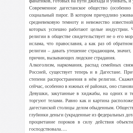
фанатиков, готовых на пути джихада и убивать, и 
Современное дагестанское общество (особенно 
социальный пирог. В котором причудливо ужива
средневековую темноту и невежество известной
которых успешно работают целые индустрии. Ч
религии в обществе свидетельствует не о его мо
ислама, что православия, а как раз об обратно
религии – давать утешение страдающим, значит, 
причин, вызывающих людские страдания.
Алкоголизм, наркомания, распад семейных связ
Россией, существует теперь и в Дагестане. Пр
степени распространения в нём религии. Скажем
сейчас, особенно в южных её районах, оно станов
Девушки, закутанные в хиджабы, на одних и те
торгуют телами. Равно как и картина расположе
дагестанской столицы делом обыденным. Обществ
глубинки деньги (украденные из федеральных дота
процветание пороков в силу действия объект
господствовала….