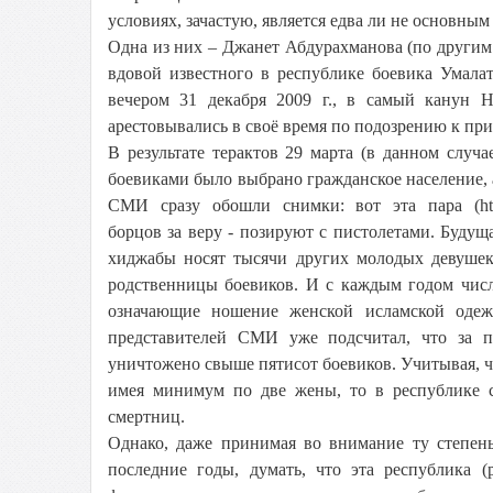
условиях, зачастую, является едва ли не основн
Одна из них – Джанет Абдурахманова (по другим 
вдовой известного в республике боевика Умала
вечером 31 декабря 2009 г., в самый канун 
арестовывались в своё время по подозрению к пр
В результате терактов 29 марта (в данном случа
боевиками было выбрано гражданское население, 
СМИ сразу обошли снимки: вот эта пара (http://ww
борцов за веру - позируют с пистолетами. Будущ
хиджабы носят тысячи других молодых девушек 
родственницы боевиков. И с каждым годом числ
означающие ношение женской исламской одежд
представителей СМИ уже подсчитал, что за п
уничтожено свыше пятисот боевиков. Учитывая, ч
имея минимум по две жены, то в республике с
смертниц.
Однако, даже принимая во внимание ту степень
последние годы, думать, что эта республика