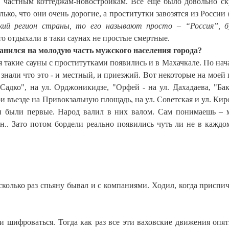
м, частным коттеджам-новостройкам. Всё ещё было довольно ск
ько, что они очень дорогие, а проститутки завозятся из России 
ский регион страны, то его называют просто – “Россия”, 
что отдыхали в таки саунах не простые смертные.
транился на молодую часть мужского населения города?
мя такие сауны с проститутками появились и в Махачкале. По нач
нали что это - и местный, и приезжий. Вот некоторые на моей 
Садко", на ул. Орджоникидзе, "Орфей - на ул. Дахадаева, "Ба
ри въезде на Привокзальную площадь, на ул. Советская и ул. Кир
ти были первые. Народ валил в них валом. Сам понимаешь –
н.. Зато потом бордели реально появились чуть ли не в каждо
сколько раз спьяну бывал и с компаниями. Ходил, когда приспич
ли шифроваться. Тогда как раз все эти ваховские движения опят