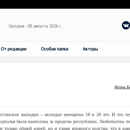
Сегодня - 09 августа 2026 г
От редакции
Особая папка
Авторы
Игорь Б
агестанские шахидки – молодые женщины 18 и 28 лет. И это п
дподполья были вынесены за пределы республики. Любопытны л
 только общей идеей, но и узами кровного родства, что в кав