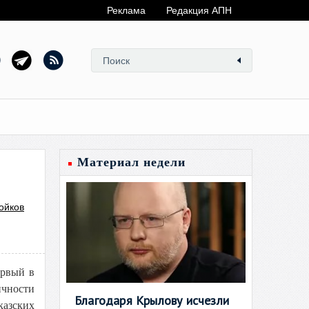
Реклама
Редакция АПН
Материал недели
ойков
ервый в
ичности
Благодаря Крылову исчезли
казских