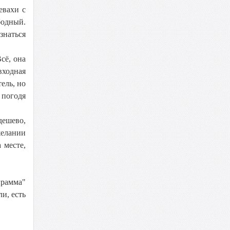
евахи с
бодный.
изнаться
сё, она
входная
ель, но
 погодя
дешево,
желании
 месте,
грамма"
и, есть