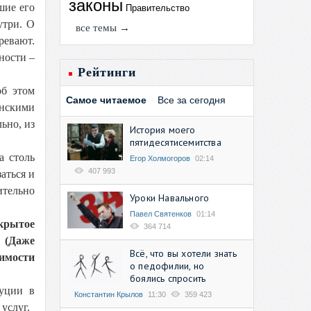
законы
шие его
Правительство
утри. О
все темы →
ревают.
ности –
Рейтинги
об этом
Самое читаемое
Все за сегодня
инскими
ьно, из
История моего
пятидесятисемитства
а столь
Егор Холмогоров
02:14
407 993
аться и
ительно
Уроки Навального
Павел Святенков
01:14
ткрытое
364 714
 (Даже
Всё, что вы хотели знать
димости
о педофилии, но
боялись спросить
туции в
Константин Крылов
11:30
359 423
 услуг.