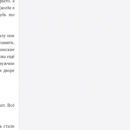
рыто, а
(
когда в
будь то
алу они
памяти,
кинские
ова ещё
 мужчин
м дворе
ит. Всё
ь стали