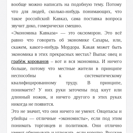
вообще можно написать на подобную тему. Потому
что для людей, сколько-нибудь понимающих, что
такое российский Кавказ, сама поставка вопроса
звучит дико, гомерически смешно.
«Экономика Кавказа» — это оксюморон. Это всё
равно что говорить об экономике Сахары, или,
скажем, какого-нибудь Мордора. Какая может быть
экономика в этих прекрасных местах? Выпас овец и
грабёж корованов
– вот и вся экономика. И ничего
больше, потому что местные жители в принципе
неспособны к систематическому
квалифицированному труду. В принципе,
понимаете? У них руки заточены под кнут или
длинный ножик, и ничего другого в этих руках
никогда не появится.
Это не значит, что они ничего не умеют. Овцепасы и
убийцы — отличные «экономисты», если под этим
понимать торговцев и политиков. Они отлично
умеют обманывать и угрожать, если коротко. Русские