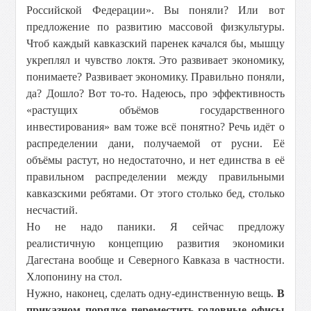
Российской Федерации». Вы поняли? Или вот
предложение по развитию массовой физкультуры.
Чтоб каждый кавказский паренек качался бы, мышцу
укреплял и чувство локтя. Это развивает экономику,
понимаете? Развивает экономику. Правильно поняли,
да? Дошло? Вот то-то. Надеюсь, про эффективность
«растущих объёмов государственного
инвестирования» вам тоже всё понятно? Речь идёт о
распределении дани, получаемой от русни. Её
объёмы растут, но недостаточно, и нет единства в её
правильном распределении между правильными
кавказскими ребятами. От этого столько бед, столько
несчастий.
Но не надо паники. Я сейчас предложу
реалистичную концепцию развития экономики
Дагестана вообще и Северного Кавказа в частности.
Хлопонину на стол.
Нужно, наконец, сделать одну-единственную вещь.
В
приказном порядке переместить головные офисы