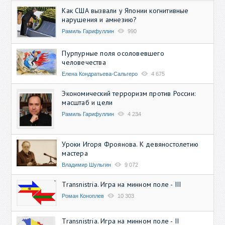
Как США вызвали у Японии когнитивные
нарушения и амнезию?
Рамиль Гарифуллин
990
Пурпурные поля осоловевшего
человечества
Елена Кондратьева-Сальгеро
4 675
Экономический терроризм против России:
масштаб и цели
Рамиль Гарифуллин
4 234
Уроки Игоря Фроянова. К девяностолетию
мастера
Владимир Шульгин
9 072
Transnistria. Игра на минном поле - III
Роман Коноплев
10 303
Transnistria. Игра на минном поле - II