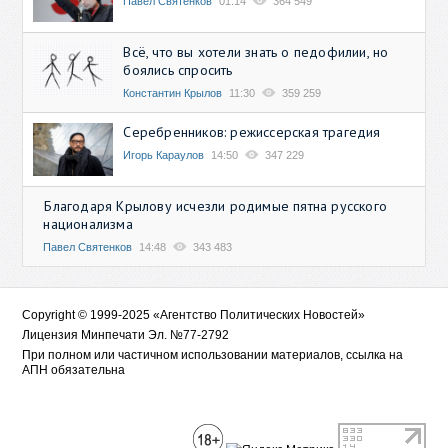
Павел Святенков
01:14
364 549
Всё, что вы хотели знать о педофилии, но
боялись спросить
Константин Крылов
11:30
359 259
Серебренников: режиссерская трагедия
Игорь Караулов
14:50
347 229
Благодаря Крылову исчезли родимые пятна русского
национализма
Павел Святенков
14:48
343 483
Copyright © 1999-2025 «Агентство Политических Новостей»
Лицензия Минпечати Эл. №77-2792
При полном или частичном использовании материалов, ссылка на
АПН обязательна