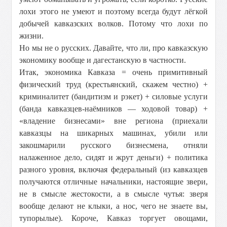
лохи этого не умеют и поэтому всегда будут лёгкой
добычей кавказских волков. Потому что лохи по
жизни.
Но мы не о русских. Давайте, что ли, про кавказскую
экономику вообще и дагестанскую в частности.
Итак, экономика Кавказа = очень примитивный
физический труд (крестьянский, скажем честно) +
криминалитет (бандитизм и рэкет) + силовые услуги
(банда кавказцев-наёмников — ходовой товар) +
«владение бизнесами» вне региона (приехали
кавказцы на шикарных машинах, убили или
закошмарили русского бизнесмена, отняли
налаженное дело, сидят и жрут деньги) + политика
разного уровня, включая федеральный (из кавказцев
получаются отличные начальники, настоящие звери,
не в смысле жестокости, а в смысле чутья: зверя
вообще делают не клыки, а нос, чего не знаете вы,
тупорылые). Короче, Кавказ торгует овощами,