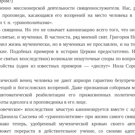
иром?)
твенно миссионерской деятельности священнослужителя. Нас, 
о проповеди, касающаяся его воззрений на место человека в
т. н. «
уранополитизма
».
 священна. Но это не означает канонизацию всего того, что он
святые, и мученики. В частности, ряд мнений свят. Григория Н
ил жизнь мученически, но в мучениках не прославлен, и на т
кие. Подобных примеров в истории Церкви предостаточно. Н
ке святых впоследствии) возникали нешуточные споры по вопро
свойства (один из известных примеров — «диспут» Нила Сор
нический венец человека не дают априори гарантию безупреч
цепций и богословских воззрений. Даже признанная соборным 
 автоматической реабилитации его прижизненных политиче
воты идеолога и проповедника в его лице.
овеческое» впоследствии зачастую канонизируется вместе с и
. Даниила Сысоева об «уранополитизме» при жизни самого свя
нако теперь, удобренный мученической кровью своего авт
ожет перерасти в действительное учение, со своими аде