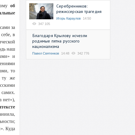
этому
об
Серебренников:
режиссерская трагедия
нальные
Игорь Караулов
14:50
347 105
сами за
себе, в
Благодаря Крылову исчезли
родимые пятна русского
ической
национализма
одь наш
Павел Святенков
14:48
342 776
ными» и
лениями
ами, то
 ту же
усскими
 самих.
 нет»),
тексте
аниила,
ьности;
». Куда