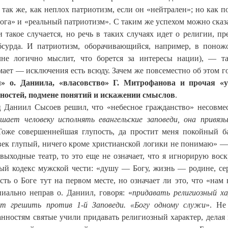
 так же, как неплох патриотизм, если он «нейтрален»; но как п
 Бога» и «реальный патриотизм». С таким же успехом можно сказа
 такое случается, но речь в таких случаях идет о религии, пр
бсурда. И патриотизм, оборачивающийся, например, в поно
лне логично мыслит, что борется за интересы нации), — т
ает — исключения есть всюду. Зачем же повсеместно об этом г
» о. Даниила, «власовство» Г. Митрофанова и прочая «у
тностей, подмене понятий и искажении смыслов
.
ец Даниил Сысоев решил, что «небесное гражданство» несовме
шает человеку исполнять евангельские заповеди, она привяз
Тоже совершеннейшая глупость, да простит меня покойный 
ловек глупый, ничего кроме христианской логики не понимаю» —
выходные театр, то это еще не означает, что я игнорирую вос
ный кодекс мужской чести: «душу — Богу, жизнь — родине, с
ть о Боге тут на первом месте, но означает ли это, что «нам 
иально неправ о. Даниил, говоря: «
придавать религиозный х
т грешить против 1-й Заповеди. «Богу одному служи
». Не
нностям святые учили придавать религиозный характер, делая 