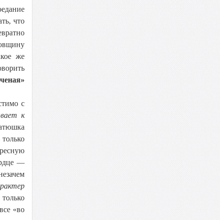
оедание
ть, что
евратно
жовщину
акое же
оворить
ченая»
стимо с
ывает к
батюшка
 только
кресную
ердце —
незачем
арактер
 только
все «во