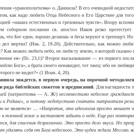
ения «уранополитизма» о. Даниила? В его очевидной недостат
том, как надо любить Отца Небесного и Его Царствие для того
тацией «наших естественных и греховных чувств». Впору вспомн
м соборном послании св. апостол Иаков резко протестует
, что Бог един, хорошо делаешь: и бесы веруют и трепещут. Но
з дел мертва? (Иак. 2, 19-20). Действительно, как можно люби
й? Как можно любить небо, не любя ту землю, о которой сказано 
ение ея» (Пс. 23,1)? Второе высказывание — из первого посла
люблю Бога», а брата своего ненавидит, тот лжец: ибо не любящи
торого не видит?» (1 Иоан. 4, 20).
ниила зиждется, в первую очередь, на порочной методолог
и ряда библейских сюжетов и предписаний
. Для наглядности 
гией
(патриотизма — А. Ж/
)
несовместимо небесное гражданст
ви к Родине», а потому недопустимо считать патриотизм рели
ью не является
» … «
Напротив, эта идеология просто мешает ч
т к тленной земле и заставляет забыть о небе. Еще раз повторю
тся, для спасения безразлично. Это просто дело вкуса. Но пре
ит удалять себя от Бога небесного. Это иудеи ждали Мессию. 