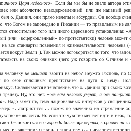
стинного Царя небесного
». Если бы мы бы не знали автора этих
овек или абсолютно невоцерковленный, или же наивный рев
 был о. Даниил, они прямо нелепы и абсурдны. Он вообще очен
то, что Богом не заповедано в Писании — то правильным не явл
ов относительно того или иного церковного установления: «А
ный (или «воцерковленный» по-протестантски) человек может с
т на все стандарты поведения и жизнедеятельности человека (
ается вокруг Земли»). Так можно договориться до того, что запо
гательств на своих близких (чего уж говорить об Отчизне и 
да человеку
не мешает
взойти на небо? Неужто Господь, по С
ам по себе сплошным препятствием на пути к Нему? Пол
ивкус. Складывается впечатление, что о. Даниил при своих воз
трапезу. Ну, это нет: «
без еды человек умрет, а без патрио
са
». Надо заметить, тема национальных интересов у священник
пример: «…патриотизм … похож по значению на стремление х
увство не является. Но если это чувство мешает идти в небо, то
агают беспокоиться и о
гораздо более эфемерных, в сравнении с 
м месте священник сравнил патриотизм с… поеданием ветчины 