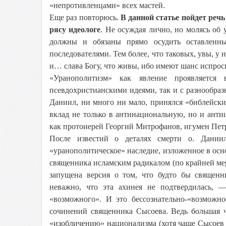
«непротивленцами» всех мастей.
Еще раз повторюсь.
В данной статье пойдет речь
рясу идеологе
. Не осуждая лично, но молясь об 
должны и обязаны прямо осудить оставленн
последователями. Тем более, что таковых, увы, у 
и… слава Богу, что живы, ибо имеют шанс испрос
«Уранополитизм» как явление проявляется
псевдохристианскими идеями, так и с разнообра
Даниил, ни много ни мало, принялся «библейски
вклад не только в антинациональную, но и анти
как протоиерей Георгий Митрофанов, игумен Петр
После известий о деталях смерти о. Даниил
«уранополитическое» наследие, изложенное в осн
священника исламским радикалом (по крайней ме
запущена версия о том, что будто бы священн
неважно, что эта ахинея не подтвердилась, 
«возможного». И это бессознательно-«возможно
сочинений священника Сысоева. Ведь большая ч
«изобличению» национализма (хотя чаще Сысоев г