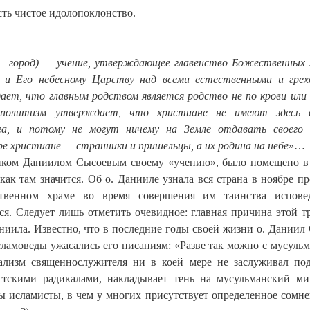
сть чистое идолопоклонство.
s — город) — учение, утверждающее главенство Божественных 
 и Его небесному Царству над всеми естественными и гре
ает, что главным родством является родство не по крови или
ополитизм утверждает, что христиане не имеют здесь в
а, и потому не могут ничему на Земле отдавать своего с
 христиане — странники и пришельцы, а их родина на небе
»…
иком Даниилом Сысоевым своему «учению», было помещено в
 как там значится. Об о. Данииле узнала вся страна в ноябре п
ственном храме во время совершения им таинства испове
ся. Следует лишь отметить очевидное: главная причина этой т
аниила. Известно, что в последние годы своей жизни о. Даниил
исламоведы ужасались его писаниям: «Разве так можно с мусуль
ализм священнослужителя ни в коей мере не заслуживал по
стскими радикалами, накладывает тень на мусульманский ми
ы исламисты, в чем у многих присутствует определенное сомне