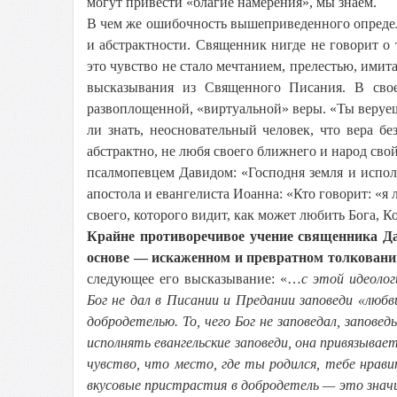
могут привести «благие намерения», мы знаем.
В чем же ошибочность вышеприведенного определ
и абстрактности. Священник нигде не говорит о 
это чувство не стало мечтанием, прелестью, ими
высказывания из Священного Писания. В свое
развоплощенной, «виртуальной» веры. «Ты веруешь
ли знать, неосновательный человек, что вера бе
абстрактно, не любя своего ближнего и народ сво
псалмопевцем Давидом: «Господня земля и исполн
апостола и евангелиста Иоанна: «Кто говорит: «я 
своего, которого видит, как может любить Бога, Ко
Крайне противоречивое учение священника Да
основе — искаженном и превратном толковани
следующее его высказывание: «…
с этой идеоло
Бог не дал в Писании и Предании заповеди «люб
добродетелью. То, чего Бог не заповедал, заповед
исполнять евангельские заповеди, она привязывае
чувство, что место, где ты родился, тебе нрави
вкусовые пристрастия в добродетель — это знач