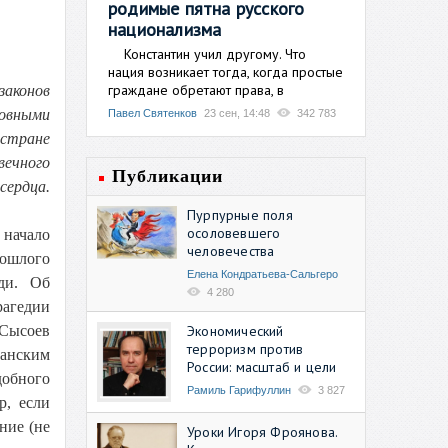
родимые пятна русского
национализма
Константин учил другому. Что
нация возникает тогда, когда простые
граждане обретают права, в
законов
ховными
Павел Святенков
23 сен, 14:48
342 783
 стране
ечного
Публикации
ердца.
Пурпурные поля
осоловевшего
 начало
человечества
рошлого
Елена Кондратьева-Сальгеро
ди. Об
4 280
рагедии
Экономический
 Сысоев
терроризм против
манским
России: масштаб и цели
добного
Рамиль Гарифуллин
3 827
р, если
ние (не
Уроки Игоря Фроянова.