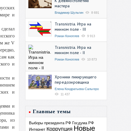
К девяностолетию
мастера
русских
Владимир Шульгин
8 691
 мире и
Transnistria. Игра на
 сделал
минном поле - III
исского
Роман Коноплев
9 913
ом же V
Transnistria. Игра на
ередко,
минном поле - II
сам как
Роман Коноплев
10 873
ского и
Хроники пикирующего
ности и
передозировщика
мнением
Елена Кондратьева-Сальгеро
ских и
11 437
деями и
Главные темы
щенника
ора, из
Выборы президента РФ
Госдума РФ
Новые
птами и
Коррупция
Интернет