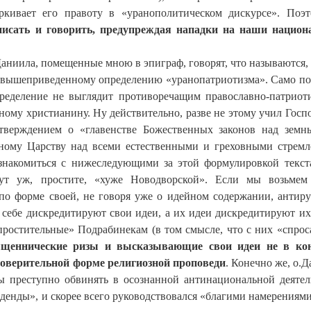
еркивает его правоту в «уранополитическом дискурсе». По
писать и говорить, предупреждая нападки на наши нацио
аниила, помещенные мною в эпиграф, говорят, что называются, 
к вышеприведенному определению «уранопатриотизма». Само по 
ределение не выглядит противоречащим православно-патриот
вному христианину. Ну действительно, разве не этому учил Госп
тверждением о «главенстве Божественных законов над зем
ному Царству над всеми естественными и греховными стрем
ознакомиться с нижеследующими за этой формулировкой текст
Тут уж, простите, «хуже Новодворской». Если мы возьмем
о форме своей, не говоря уже о идейном содержании, антир
 себе дискредитируют свои идеи, а их идеи дискредитируют их
ростительные» Подрабинекам (в том смысле, что с них «спроса
вященнические ризы и высказывающие свои идеи не в кон
 доверительной форме религиозной проповеди
. Конечно же, о.Д
ы преступно обвинять в осознанной антинациональной деятел
денды», и скорее всего руководствовался «благими намерениями