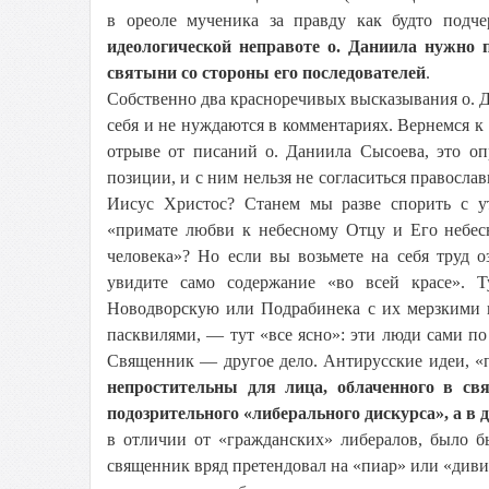
в ореоле мученика за правду как будто подч
идеологической неправоте о. Даниила нужно 
святыни со стороны его последователей
.
Собственно два красноречивых высказывания о. Д
себя и не нуждаются в комментариях. Вернемся 
отрыве от писаний о. Даниила Сысоева, это оп
позиции, и с ним нельзя не согласиться правосла
Иисус Христос? Станем мы разве спорить с у
«примате любви к небесному Отцу и Его небес
человека»? Но если вы возьмете на себя труд 
увидите само содержание «во всей красе». 
Новодворскую или Подрабинека с их мерзкими п
пасквилями, — тут «все ясно»: эти люди сами по
Священник — другое дело. Антирусские идеи, «п
непростительны для лица, облаченного в с
подозрительного «либерального дискурса», а в
в отличии от «гражданских» либералов, было б
священник вряд претендовал на «пиар» или «диви