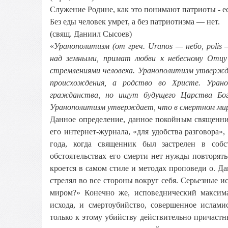
Служение Родине, как это понимают патриоты - е
Без еды человек умрет, а без патриотизма — нет.
(свящ. Даниил Сысоев)
«
Уранополитизм (от греч. Uranos — небо, poli
над земными, примат любви к небесному Отцу
стремлениями человека. Уранополитизм утвержд
происхождения, а родство во Христе. Уран
гражданства, но ищут будущего Царства Бог
Уранополитизм утверждает, что в смертном мире
Данное определение, данное покойным священн
его интернет-журнала, «для удобства разговора»,
года, когда священник был застрелен в соб
обстоятельствах его смерти нет нужды повторять
кроется в самом стиле и методах проповеди о. Д
стрелял во все стороны вокруг себя. Серьезные 
миром?» Конечно же, исповеднический максим
исхода, и смертоубийство, совершенное ислами
только к этому убийству действительно причастн