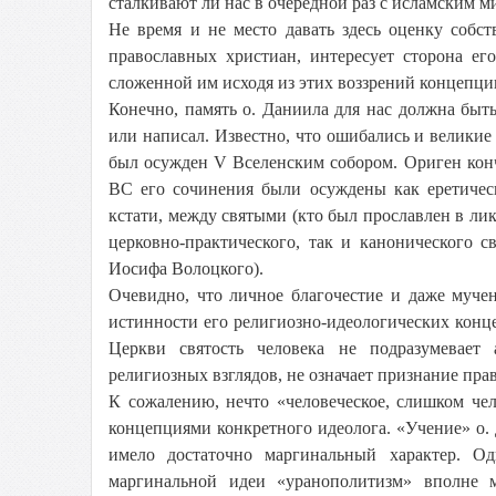
сталкивают ли нас в очередной раз с исламским м
Не время и не место давать здесь оценку собс
православных христиан, интересует сторона ег
сложенной им исходя из этих воззрений концепции 
Конечно, память о. Даниила для нас должна быть
или написал. Известно, что ошибались и великие 
был осужден V Вселенским собором. Ориген конч
ВС его сочинения были осуждены как еретичес
кстати, между святыми (кто был прославлен в ли
церковно-практического, так и канонического 
Иосифа Волоцкого).
Очевидно, что личное благочестие и даже муче
истинности его религиозно-идеологических кон
Церкви святость человека не подразумевает
религиозных взглядов, не означает признание пра
К сожалению, нечто «человеческое, слишком чел
концепциями конкретного идеолога. «Учение» о
имело достаточно маргинальный характер. Од
маргинальной идеи «уранополитизм» вполне м