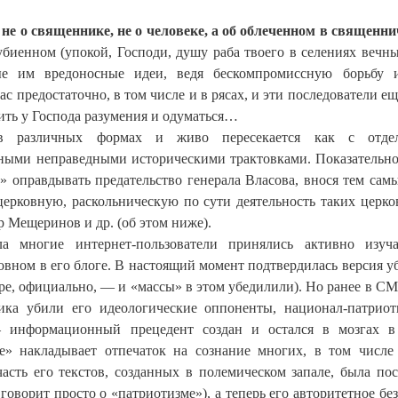
 не о священнике, не о человеке, а об облеченном в священн
убиенном (упокой, Господи, душу раба твоего в селениях вечны
ые им вредоносные идеи, ведя бескомпромиссную борьбу 
нас предостаточно, в том числе и в рясах, и эти последователи е
ить у Господа разумения и одуматься…
 в различных формах и живо пересекается как с отде
зными неправедными историческими трактовками. Показательно,
» оправдывать предательство генерала Власова, внося тем сам
церковную, раскольническую по сути деятельность таких церко
 Мещеринов и др. (об этом ниже).
а многие интернет-пользователи принялись активно изуча
овном в его блоге. В настоящий момент подтвердилась версия у
ре, официально, — и «массы» в этом убедилили). Но ранее в С
ика убили его идеологические оппоненты, национал-патрио
— информационный прецедент создан и остался в мозгах 
е» накладывает отпечаток на сознание многих, в том числе
асть его текстов, созданных в полемическом запале, была по
оворит просто о «патриотизме»), а теперь его авторитетное бе