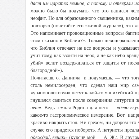
даст им царство земное, а потому и отвергли и
можно было бы подумать, что это написал чел
неофит. Но для образованного священника, каким
повторял (почитайте его «живой журнал»), что «
Это напоминает провокационные вопросы баптист
этом сказано в Библии?». Только невоцерковлен
что Библия отвечает на все вопросы и указывае
учит тому, как взойти на небо, а не как небо вращ
убий» велит воздерживаться от защиты от пося
благородной»).
Почитаешь о. Даниила, и подумаешь, — что тог
столь немилосерден, что сделал наш мир с
«уранополитизма» несут какой-то манихейский пр
гнушался садиться после совершения литургии за 
нет
». Ведь земная Родина для него — «
дело вку
какое-то гастрономическое измерение. Вот, на
красиво накрыть стол. Ни грехом, ни добром это ч
случае его придется побороть. А патриоты предл
одеждой
,
вещах
» (курсив мой — А. Ж.). В друго