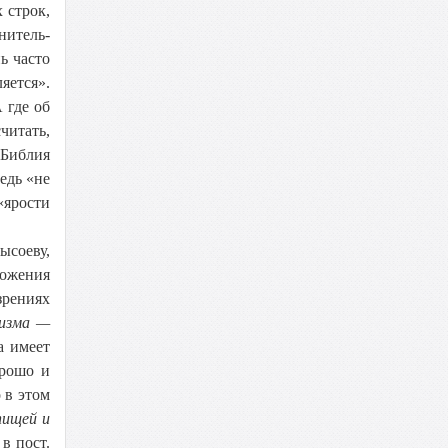
 строк,
нитель-
ь часто
яется».
 где об
читать,
«Библия
ведь «не
«ярости
ысоеву,
ожения
зрениях
тизма —
а имеет
орошо и
 в этом
пищей и
в пост.