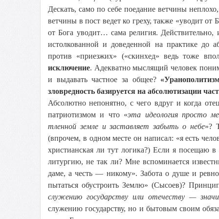
Дескать, само по себе поедание ветчины неплохо,
ветчины в пост ведет ко греху, также «уводит от
от Бога уводит… сама религия. Действительно, и
истолкованной и доведенной на практике до а
против «приезжих» («скинхед» ведь тоже впо
исключение
. Адекватно мыслящий человек поним
и выдавать частное за общее?
«Уранополитизм
зловредность базируется на абсолютизации час
Абсолютно непонятно, с чего вдруг и когда от
патриотизмом и что «
эта идеология просто ме
тленной земле и заставляет забыть о небе
»? 
(впрочем, в одном месте он написал: «я есть че
христианская ли тут логика?) Если я посещаю в 
литургию, не так ли? Мне вспоминается извест
даме, а честь — никому». Забота о душе и ревнос
пытаться обустроить Землю» (Сысоев)? Принцип
служению государству или отечеству — значи
служению государству, но и бытовым своим обяза