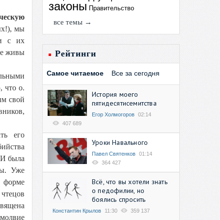
законы
Правительство
ическую
все темы →
х!), мы
и с их
ще живы
Рейтинги
Самое читаемое
Все за сегодня
льными
 что о.
История моего
ым свой
пятидесятисемитства
вников,
Егор Холмогоров
02:14
407 689
ть его
Уроки Навального
бийства
Павел Святенков
01:14
МИ была
364 427
ты. Уже
Всё, что вы хотели знать
в форме
о педофилии, но
 чтецов
боялись спросить
священа
Константин Крылов
11:30
359 137
змолвие