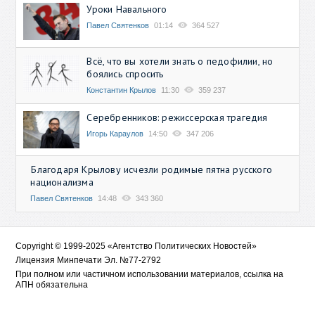
Уроки Навального
Павел Святенков
01:14
364 527
Всё, что вы хотели знать о педофилии, но
боялись спросить
Константин Крылов
11:30
359 237
Серебренников: режиссерская трагедия
Игорь Караулов
14:50
347 206
Благодаря Крылову исчезли родимые пятна русского
национализма
Павел Святенков
14:48
343 360
Copyright © 1999-2025 «Агентство Политических Новостей»
Лицензия Минпечати Эл. №77-2792
При полном или частичном использовании материалов, ссылка на
АПН обязательна