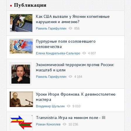
Публикации
Как США вызвали у Японии когнитивные
нарушения и амнезию?
Рамиль Гарифуллин
856
Пурпурные поля осоловевшего
человечества
Елена Кондратьева-Сальгеро
4 607
Экономический терроризм против России:
масштаб и цели
Рамиль Гарифуллин
4 164
Уроки Игоря Фроянова. К девяностолетию
мастера
Владимир Шульгин
9 010
Transnistria. Игра на минном поле - III
Роман Коноплев
10 236