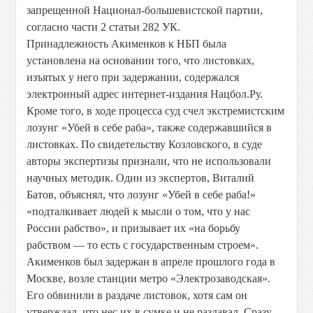
запрещенной Национал-большевистской партии,
согласно части 2 статьи 282 УК.
Принадлежность Акименков к НБП была
установлена на основании того, что листовках,
изъятых у него при задержании, содержался
электронный адрес интернет-издания Нацбол.Ру.
Кроме того, в ходе процесса суд счел экстремистским
лозунг «Убей в себе раба», также содержавшийся в
листовках. По свидетельству Козловского, в суде
авторы экспертизы признали, что не использовали
научных методик. Один из экспертов, Виталий
Батов, объяснял, что лозунг «Убей в себе раба!»
«подталкивает людей к мысли о том, что у нас
России рабство», и призывает их «на борьбу
рабством — то есть с государственным строем».
Акименков был задержан в апреле прошлого года в
Москве, возле станции метро «Электрозаводская».
Его обвинили в раздаче листовок, хотя сам он
утверждал, что нес их в сумке и не раздавал. Сразу