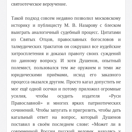
святоотеческое вероучение.
Такой подход совсем недавно позволил московскому
историку и публицисту М. В. Назарову с блеском
выиграть аналогичный судебный процесс. Цитатами
из Святых Отцов, православных богословов и
талмудических трактатов он сокрушил все иудейские
хитросплетения и доказал правоту своих суждений
по данному вопросу. И хотя Душенов, опытный
полемист, пользовался тем же оружием и теми же
юридическими приёмами, исход его заказного
процесса оказался другим. Просто кагал допустить не
мог ещё одной осечки и потому приложил огромные
усилия, чтобы осудить издателя «Руси
Православной» и многих ярких патриотических
сочинений. Чтобы запугать и пригрозить, чтобы дать
кагальный ответ на вопрос, который Душенов
поставил в своём последнем слове: «Может ли в
современной России русский человек, находясь у