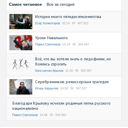
Самое читаемое
Все за сегодня
История моего пятидесятисемитства
Егор Холмогоров
02:14
407 921
Уроки Навального
Павел Святенков
01:14
364 647
Всё, что вы хотели знать о педофилии, но
боялись спросить
Константин Крылов
11:30
359 357
Серебренников: режиссерская трагедия
Игорь Караулов
14:50
347 327
Благодаря Крылову исчезли родимые пятна русского
национализма
Павел Святенков
14:48
344 001