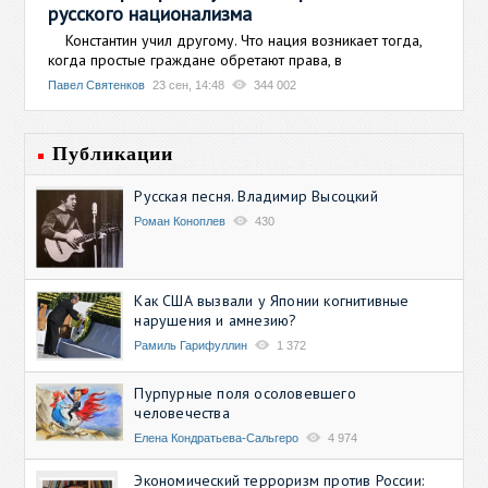
русского национализма
Константин учил другому. Что нация возникает тогда,
когда простые граждане обретают права, в
Павел Святенков
23 сен, 14:48
344 002
Публикации
Русская песня. Владимир Высоцкий
Роман Коноплев
430
Как США вызвали у Японии когнитивные
нарушения и амнезию?
Рамиль Гарифуллин
1 372
Пурпурные поля осоловевшего
человечества
Елена Кондратьева-Сальгеро
4 974
Экономический терроризм против России: