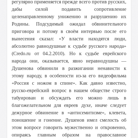
регулярно применяется прежде всего против русских,
дабы силой подавить сопротивление
целенаправленному унижению и разрушению их
Родины. Подсудимый ожидал обвинительного
приговора и потому в своём интервью после его
вынесения сказал: «У власти находятся люди,
абсолютно равнодушные к судьбе русского народа»
(Credo.ru от 04.2.2010). Но к судьбе еврейского
народа они, оказывается, явно неравнодушны —
Душенова обвинили в разжигании ненависти к
этому народу, в особености из-за его видеофильма
«Россия с ножом в спине». Как давно известно,
русско-еврейский вопрос в нашем обществе строго
табуирован и обсуждать его можно лишь в
благожелательном для евреев духе, иначе следует
дежурное обвинение в «антисемитизме», клевета,
поношение и гонение. Душенов имел смелость об
этом вопросе говорить мужественно и откровенно,
опираясь главным образом на православное