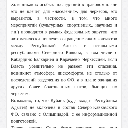
Хотя никаких особых последствий в правовом плане
это не влечет, для «населения», для черкесов, это
выразится, в частности, в том, что много
мероприятий (культурных, спортивных,, научных и
т.п.) проводятся в рамках федеральных округов, что
автоматически повлечет сокращение таких контактов
между Республикой Адыгея и остальными
республиками Северного Кавказа, в том числе с
Кабардино-Балкарией и Карачаево -Черкессией. Если
Власть убедительно не развеет эти опасения,
возникнет атмосфера дискомфорта, не столько от
последствий разделения по ФО, а в плане ожидания
других более болезненных шагов, бьющих по
черкесам.
Возможно, то, что Кубань (куда входит Республика
Адыгея) не включена в состав Северо-Кавказского
ФО, связано с Олимпиадой, с ее информационной
подготовкой.
Теперь гостям Сочи будут говорить, что они