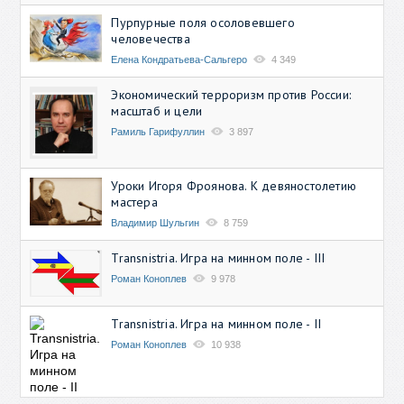
Пурпурные поля осоловевшего
человечества
Елена Кондратьева-Сальгеро
4 349
Экономический терроризм против России:
масштаб и цели
Рамиль Гарифуллин
3 897
Уроки Игоря Фроянова. К девяностолетию
мастера
Владимир Шульгин
8 759
Transnistria. Игра на минном поле - III
Роман Коноплев
9 978
Transnistria. Игра на минном поле - II
Роман Коноплев
10 938