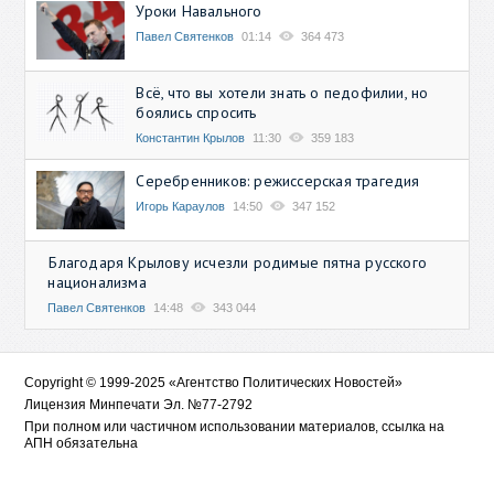
Уроки Навального
Павел Святенков
01:14
364 473
Всё, что вы хотели знать о педофилии, но
боялись спросить
Константин Крылов
11:30
359 183
Серебренников: режиссерская трагедия
Игорь Караулов
14:50
347 152
Благодаря Крылову исчезли родимые пятна русского
национализма
Павел Святенков
14:48
343 044
Copyright © 1999-2025 «Агентство Политических Новостей»
Лицензия Минпечати Эл. №77-2792
При полном или частичном использовании материалов, ссылка на
АПН обязательна