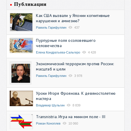
Публикации
Как США вызвали у Японии когнитивные
нарушения и амнезию?
Рамиль Гарифуллин
437
Пурпурные поля осоловевшего
человечества
Елена Кондратьева-Сальгеро
4 428
Экономический терроризм против России:
масштаб и цели
Рамиль Гарифуллин
3 978
Уроки Игоря Фроянова. К девяностолетию
мастера
Владимир Шульгин
8 839
Transnistria. Игра на минном поле - III
Роман Коноплев
10 060