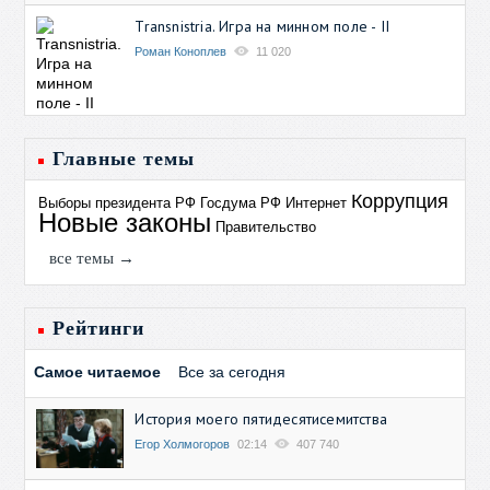
Transnistria. Игра на минном поле - II
Роман Коноплев
11 020
Главные темы
Коррупция
Выборы президента РФ
Госдума РФ
Интернет
Новые законы
Правительство
все темы →
Рейтинги
Самое читаемое
Все за сегодня
История моего пятидесятисемитства
Егор Холмогоров
02:14
407 740