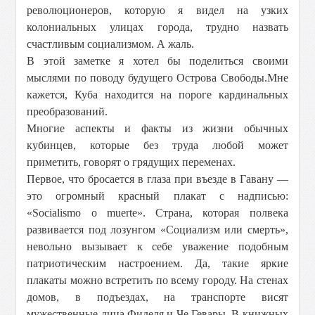
революционеров, которую я видел на узких
колониальных улицах города, трудно назвать
счастливым социализмом. А жаль.
В этой заметке я хотел бы поделиться своими
мыслями по поводу будущего Острова Свободы.Мне
кажется, Куба находится на пороге кардинальных
преобразований.
Многие аспекты и факты из жизни обычных
кубинцев, которые без труда любой может
приметить, говорят о грядущих переменах.
Первое, что бросается в глаза при въезде в Гавану —
это огромный красный плакат с надписью:
«Socialismo o muerte». Страна, которая полвека
развивается под лозунгом «Социализм или смерть»,
невольно вызывает к себе уважение подобным
патриотическим настроением. Да, такие яркие
плакаты можно встретить по всему городу. На стенах
домов, в подъездах, на транспорте висят
мужественные лица Фиделя и Че Гевары. В книжных