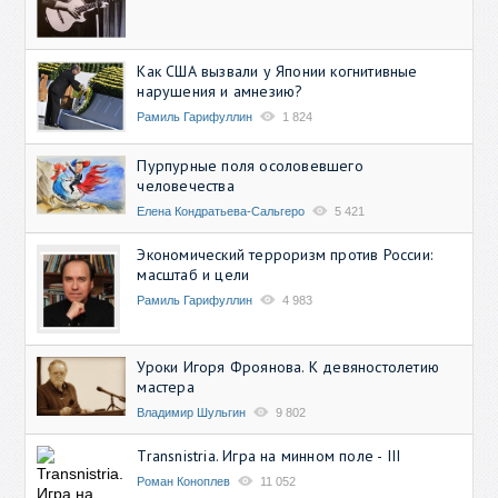
Как США вызвали у Японии когнитивные
нарушения и амнезию?
Рамиль Гарифуллин
1 824
Пурпурные поля осоловевшего
человечества
Елена Кондратьева-Сальгеро
5 421
Экономический терроризм против России:
масштаб и цели
Рамиль Гарифуллин
4 983
Уроки Игоря Фроянова. К девяностолетию
мастера
Владимир Шульгин
9 802
Transnistria. Игра на минном поле - III
Роман Коноплев
11 052