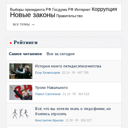
Коррупция
Выборы президента РФ
Госдума РФ
Интернет
Новые законы
Правительство
все темы →
Рейтинги
Самое читаемое
Все за сегодня
История моего пятидесятисемитства
Егор Холмогоров
02:14
407 785
Уроки Навального
Павел Святенков
01:14
364 518
Всё, что вы хотели знать о педофилии, но
боялись спросить
Константин Крылов
11:30
359 227