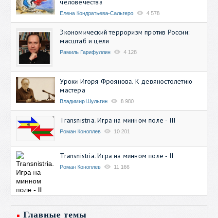
человечества
Елена Кондратьева-Сальгеро
4 578
Экономический терроризм против России:
масштаб и цели
Рамиль Гарифуллин
4 128
Уроки Игоря Фроянова. К девяностолетию
мастера
Владимир Шульгин
8 980
Transnistria. Игра на минном поле - III
Роман Коноплев
10 201
Transnistria. Игра на минном поле - II
Роман Коноплев
11 166
Главные темы