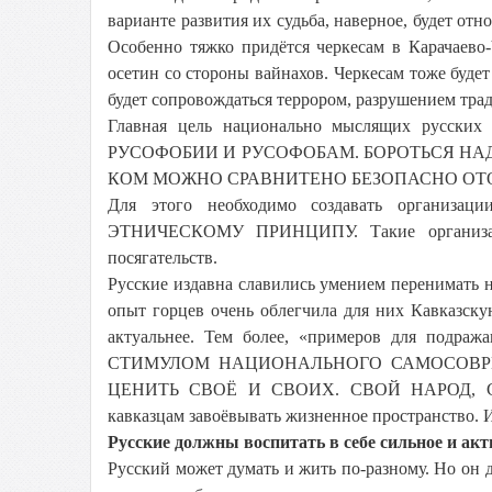
варианте развития их судьба, наверное, будет от
Особенно тяжко придётся черкесам в Карачаево
осетин со стороны вайнахов. Черкесам тоже буде
будет сопровождаться террором, разрушением тра
Главная цель национально мыслящих р
РУСОФОБИИ И РУСОФОБАМ. БОРОТЬСЯ НАДО
КОМ МОЖНО СРАВНИТЕНО БЕЗОПАСНО ОТО
Для этого необходимо создавать органи
ЭТНИЧЕСКОМУ ПРИНЦИПУ. Такие организац
посягательств.
Русские издавна славились умением перенимать 
опыт горцев очень облегчила для них Кавказску
актуальнее. Тем более, «примеров для под
СТИМУЛОМ НАЦИОНАЛЬНОГО САМОСОВРШЕНСТ
ЦЕНИТЬ СВОЁ И СВОИХ. СВОЙ НАРОД, СЕМЬ
кавказцам завоёвывать жизненное пространство. И 
Русские должны воспитать в себе сильное и акт
Русский может думать и жить по-разному. Но он 