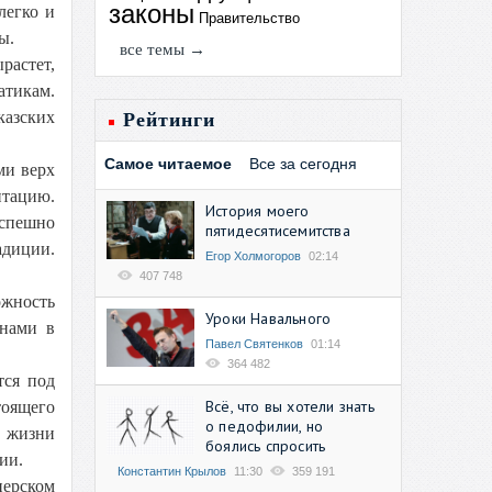
законы
легко и
Правительство
ы.
все темы →
растет,
атикам.
казских
Рейтинги
Самое читаемое
Все за сегодня
ми верх
тацию.
История моего
спешно
пятидесятисемитства
адиции.
Егор Холмогоров
02:14
407 748
ожность
Уроки Навального
енами в
Павел Святенков
01:14
364 482
тся под
Всё, что вы хотели знать
тоящего
о педофилии, но
е жизни
боялись спросить
ии.
Константин Крылов
11:30
359 191
перском