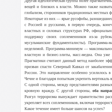
Другая идеологическая группа более прагматичн
вещей и близких к власти. Можно также назват
глобализм, сторонников традиционных местных ф
Некоторые из них — ярые русофобы, разошедшиеся
с Россией и русскими, в первую очередь, коне
властных и силовых структурах РФ, официально
поддержку своих соплеменников из-за рубеж
мусульманские фундаменталисты). Программа-м
неделимой. Программа-минимум — максимальное 
властную и бизнес-элиты, масс-медиа. Она уже 
Прагматики считают данный метод наиболее эфф
призван спасти Северный Кавказ от закабаления
России. Это направление особенно усилилось в
Чечне и благодаря попыткам укрепить вертикаль в
С одной стороны, между представителями разных
кровную вражду. С другой стороны,
оба напра
Разгул терроризма вынуждает правительство ра
укрепляет всех соплеменников, включая террорист
Какое течение имеет больше шансов на успех?