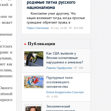
родимые пятна русского
еский и
национализма
Константин учил другому. Что
 они не
нация возникает тогда, когда простые
граждане обретают права, в
и может
Павел Святенков
23 сен, 14:48
343 095
менение
.
Публикации
истских
орами и
Как США вызвали у
Японии когнитивные
ульман,
нарушения и амнезию?
ают как
Рамиль Гарифуллин
504
ислама,
 мнению
Пурпурные поля
осоловевшего
человечества
 Южного
Елена Кондратьева-Сальгеро
блённой
4 455
верного
Экономический
терроризм против