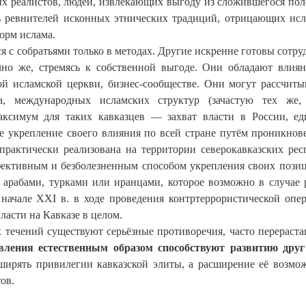
ых реалистов, людей, извлекающих выгоду из сложившегося по
ь ревнителей исконных этнических традиций, отрицающих ис
орм ислама.
 с собратьями только в методах. Другие искренне готовы сотру
чно же, стремясь к собственной выгоде. Они обладают влия
й исламской церкви, бизнес-сообществе. Они могут рассчиты
а, международных исламских структур (зачастую тех же,
аксимум для таких кавказцев — захват власти в России, е
укрепление своего влияния по всей стране путём проникнов
практически реализована на территории северокавказских рес
ективным и безболезненным способом укрепления своих пози
 арабами, турками или иранцами, которое возможно в случае 
 начале XXI в. в ходе проведения контртеррористической опе
ласти на Кавказе в целом.
 течений существуют серьёзные противоречия, часто перераст
вления естественным образом способствуют развитию друг
сширять привилегии кавказской элиты, а расширение её возмо
ов.