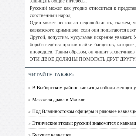
защищать общие интересы.
Русский может как угодно относиться к предста
собственный народ.
Один может несколько недолюбливать, скажем, м
кавказского криминала, если они попытаются взят
Другой, допустим, мусульман искренне уважает. У
борьба ведётся против шайки бандитов, которые 
инородцев. Таким образом, он лишит захватчиков
ЭТИ ДВОЕ ДОЛЖНЫ ПОМОГАТЬ ДРУГ ДРУГУ. Они н
ЧИТАЙТЕ ТАКЖЕ:
» В Выборгском районе кавказцы избили женщину
» Массовая драка в Москве
» Под Владивостоком офицеры и рядовые-кавказц
» Этнические этюды: русский знакомится с кавказ
» Будущее кавказцев