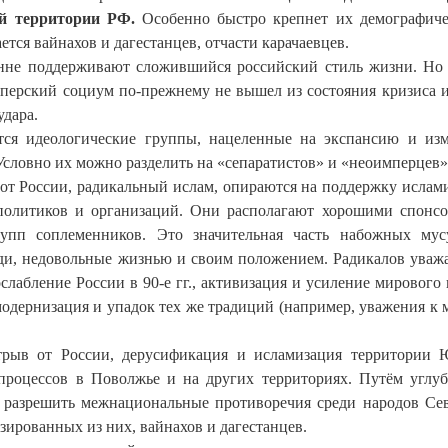
ей территории РФ.
Особенно быстро крепнет их демографич
тся вайнахов и дагестанцев, отчасти карачаевцев.
ренне поддерживают сложившийся российский стиль жизни. Но
мперский социум по-прежнему не вышел из состояния кризиса 
удара.
ся идеологические группы, нацеленные на экспансию и из
словно их можно разделить на «сепаратистов» и «неоимперцев»
 от России, радикальный ислам, опираются на поддержку ислам
 политиков и организаций. Они располагают хорошими спонс
упп соплеменников. Это значительная часть набожных мус
ди, недовольные жизнью и своим положением. Радикалов уваж
лабление России в 90-е гг., активизация и усиление мирового 
модернизация и упадок тех же традиций (например, уважения к
отрыв от России, дерусификация и исламизация территории
процессов в Поволжье и на других территориях. Путём углу
 разрешить межнациональные противоречия среди народов Се
зированных из них, вайнахов и дагестанцев.