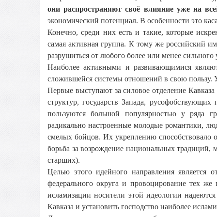
они распространяют своё влияние уже на вс
экономический потенциал. В особенности это касае
Конечно, среди них есть и такие, которые иск
самая активная группа. К тому же российский и
разрушиться от любого более или менее сильного 
Наиболее активными и развивающимися являют
сложившейся системы отношений в свою пользу. У
Первые выступают за силовое отделение Кавказа
структур, государств Запада, русофобствующих
пользуются большой популярностью у ряда гр
радикально настроенные молодые романтики, лю
смелых бойцов. Их укреплению способствовало ос
борьба за возрождение национальных традиций, 
старших).
Целью этого идейного направления является 
федерального округа и провоцирование тех же 
исламизации носители этой идеологии надеются
Кавказа и установить господство наиболее ислами