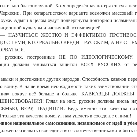
носительно благополучной. Хотя определённая потеря статуса неи
-Черкесии. При сепаратистском варианте возможен массовый 
т хуже. Адыги в целом будут подвергнуты повторной исламизац
диционной культуры и частичной ассимиляцией.
усских — НАУЧИТЬСЯ ЖЕСТКО И ЭФФЕКТИВНО ПРОТИВО
 С ТЕМИ, КТО РЕАЛЬНО ВРЕДИТ РУССКИМ, А НЕ С ТЕ
РВАТЬСЯ.
зации русских, построенные НЕ ПО ИДЕОЛОГИЧЕСКОМУ
ии должны заниматься защитой ВСЕХ РУССКИХ от ре
навыки и достижения других народов. Способность казаков пер
ю войну. В наше время необходимость таких заимствований ст
ражания» вокруг всё больше и больше. КАВКАЗЦЫ ДОЛЖНЫ
ВОВАНИЯ! Глядя на них, русские должны вновь нау
Ю, ВЕРУ, ТРАДИЦИИ. Ведь именно эти качества поз
только эти качества помогут нам уцелеть в соседстве с ними!
ивное национальное самосознание, независимое от идей и убе
должен осознавать своё единство с соотечественниками и быть 