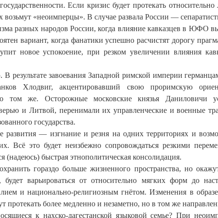
государственности. Если кризис будет протекать относительно 
х возьмут «неоимперцы». В случае развала России — сепаратист
зма разных народов России, когда влияние кавказцев в ЮФО вы
оятен вариант, когда фанатики успешно расчистят дорогу прагм
ступит новое успокоение, при резком увеличении влияния кав
 В результате завоевания Западной римской империи германца
нков Хлодвиг, акцентировавший свою проримскую ориен
т о том же. Осторожные московские князья Даниловичи у
Тверью и Литвой, перенимали их управленческие и военные тр
ованного государства.
те развития — изгнание и резня на одних территориях и возм
них. Всё это будет неизбежно сопровождаться резкими перем
ся (надеюсь) быстрая этнополитическая консолидация.
охранить гораздо больше жизненного пространства, но окажу
, будет варьироваться от относительно мягких форм до нас
силием и национально-религиозным гнётом. Изменения в образ
дут протекать более медленно и незаметно, но в том же направлен
осящиеся к нахско-дагестанской языковой семье? При неоим