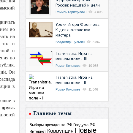
ложения
России: масштаб и цели
ламский
Рамиль Гарифуллин
4 005
дничать
Уроки Игоря Фроянова.
нием во
К девяностолетию
мастера
вать на
Владимир Шульгин
8 867
 что и
диной и
Transnistria. Игра на
ения во
минном поле - III
публик.
Роман Коноплев
10 085
ций. Он
Transnistria. Игра на
распада
минном поле - II
рации в
Роман Коноплев
11 046
ающие в
 друга.
Главные темы
жностей
Выборы президента РФ
Госдума РФ
Новые
Коррупция
Интернет