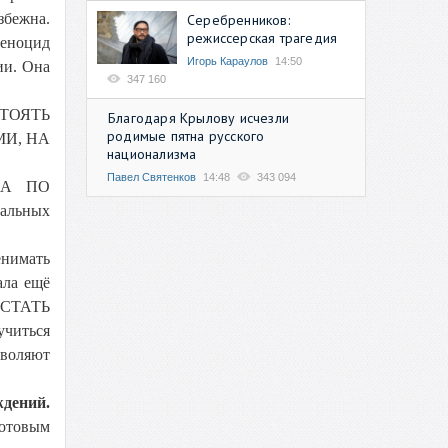
збежна.
Серебренников:
режиссерская трагедия
геноцид
Игорь Караулов
14:50
ии. Она
347 160
СТОЯТЬ
Благодаря Крылову исчезли
родимые пятна русского
МИ, НА
национализма
Павел Святенков
14:48
343 094
, А ПО
альных
енимать
ала ещё
 СТАТЬ
читься
воляют
ждений.
готовым