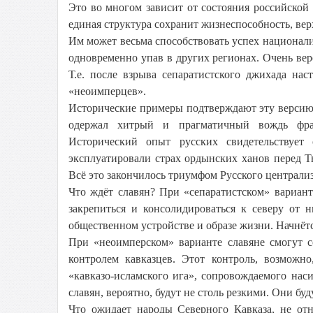
Это во многом зависит от состояния российской 
единая структура сохранит жизнеспособность, вер
Им может весьма способствовать успех национали
одновременно упав в других регионах. Очень вер
Т.е. после взрыва сепаратистского джихада на
«неоимперцев».
Исторические примеры подтверждают эту версию.
одержал хитрый и прагматичный вождь фра
Исторический опыт русских свидетельствуе
эксплуатировали страх ордынских ханов перед 
Всё это закончилось триумфом Русского централиз
Что ждёт славян? При «сепаратистском» вариан
закрепиться и консолидироваться к северу от 
общественном устройстве и образе жизни. Начнёт
При «неоимперском» варианте славяне смогут с
контролем кавказцев. Этот контроль, возможно
«кавказо-исламского ига», сопровождаемого на
славян, вероятно, будут не столь резкими. Они бу
Что ожидает народы Северного Кавказа, не отн