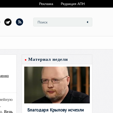
Реклама
Редакция АПН
Материал недели
ченко
емейную
.
Благодаря Крылову исчезли
од.
Ведь