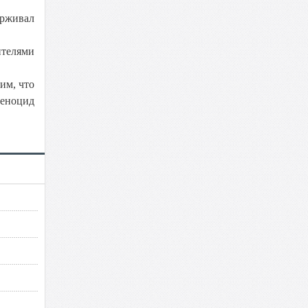
ерживал
ителями
им, что
геноцид