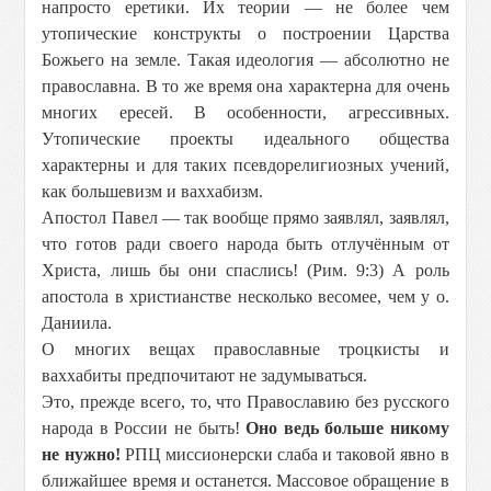
напросто еретики. Их теории — не более чем
утопические конструкты о построении Царства
Божьего на земле. Такая идеология — абсолютно не
православна. В то же время она характерна для очень
многих ересей. В особенности, агрессивных.
Утопические проекты идеального общества
характерны и для таких псевдорелигиозных учений,
как большевизм и ваххабизм.
Апостол Павел — так вообще прямо заявлял, заявлял,
что готов ради своего народа быть отлучённым от
Христа, лишь бы они спаслись! (Рим. 9:3) А роль
апостола в христианстве несколько весомее, чем у о.
Даниила.
О многих вещах православные троцкисты и
ваххабиты предпочитают не задумываться.
Это, прежде всего, то, что Православию без русского
народа в России не быть!
Оно ведь больше никому
не нужно!
РПЦ миссионерски слаба и таковой явно в
ближайшее время и останется. Массовое обращение в