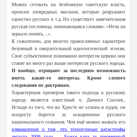
Можно сетовать на безбожную советскую власть,
происки зловредных масонов, которые разрушают
единство русских и т.д. Но существует замечательная
русская пословица, начинающаяся словами: «Неча на
зеркало пенять…».
К сожалению, для многих православных характерен
безумный и омерзительный идеологический эгоизм.
Своё субъективное понимание интересов церкви они
ставят во много раз выше интересов русского народа.
И вообще, отрицают за последним возможность
иметь какие-то интересы. Кроме слепого
следования их доктринам.
Характерным примером такого подхода к русскому
народу является известный о. Даниил Сысоев..
Исходя из того, что во Христе не эллина и иудея, он
попросту борется за искоренение русского
национального сознания. Чем ещё можно назвать его
измышления о том, что техногенные катастрофы
августа 2009 года — Божья кара за чрезмерный