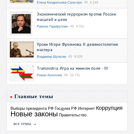
Елена Кондратьева-Сальгеро
5 144
Экономический терроризм против России:
масштаб и цели
Рамиль Гарифуллин
4 701
Уроки Игоря Фроянова. К девяностолетию
мастера
Владимир Шульгин
9 529
Transnistria. Игра на минном поле - III
Роман Коноплев
10 772
Главные темы
Коррупция
Выборы президента РФ
Госдума РФ
Интернет
Новые законы
Правительство
все темы →