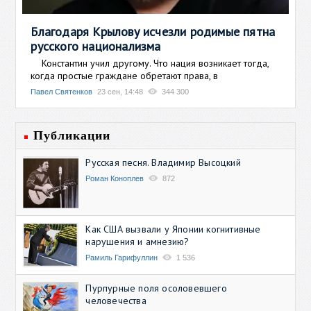
Благодаря Крылову исчезли родимые пятна
русского национализма
Константин учил другому. Что нация возникает тогда,
когда простые граждане обретают права, в
Павел Святенков
23 сен, 14:48
344 300
Публикации
Русская песня. Владимир Высоцкий
Роман Коноплев
872
Как США вызвали у Японии когнитивные
нарушения и амнезию?
Рамиль Гарифуллин
1 536
Пурпурные поля осоловевшего
человечества