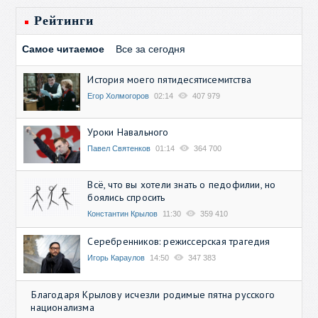
Рейтинги
Самое читаемое
Все за сегодня
История моего пятидесятисемитства
Егор Холмогоров
02:14
407 979
Уроки Навального
Павел Святенков
01:14
364 700
Всё, что вы хотели знать о педофилии, но
боялись спросить
Константин Крылов
11:30
359 410
Серебренников: режиссерская трагедия
Игорь Караулов
14:50
347 383
Благодаря Крылову исчезли родимые пятна русского
национализма