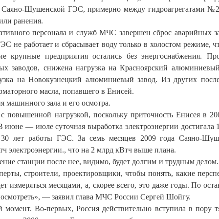
а Саяно-Шушенской ГЭС, примерно между гидроагрегатами №
или ранения.
ративного персонала и служб МЧС завершен сброс аварийных з
ГЭС не работает и сбрасывает воду только в холостом режиме, ч
ие крупные предприятия остались без энергоснабжения. Пр
ых заводов, снижена нагрузка на Красноярский алюминиевый
рузка на Новокузнецкий алюминиевый завод. Из других посл
рматорного масла, попавшего в Енисей.
 машинного зала и его осмотра.
с повышенной нагрузкой, поскольку приточность Енисея в 20
В июне — июле суточная выработка электроэнергии достигала 
е 30 лет работы ГЭС. За семь месяцев 2009 года Саяно-Шу
ч электроэнергии., что на 2 млрд кВтч выше плана.
ние станции после нее, видимо, будет долгим и трудным делом.
перты, строители, проектировщики, чтобы понять, какие персп
дет измеряться месяцами, а, скорее всего, это даже годы. По ост
посмотреть», — заявил глава МЧС России Сергей Шойгу.
й момент. Во-первых, Россия действительно вступила в пору 