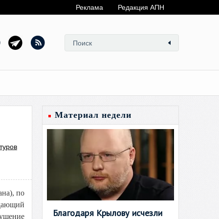
Реклама
Редакция АПН
Материал недели
туров
на), по
одающий
Благодаря Крылову исчезли
рушение