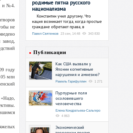
родимые пятна русского
2 и №4.
национализма
Константин учил другому. Что
атворов
нация возникает тогда, когда простые
граждане обретают права, в
тобы не
оведено
Павел Святенков
23 сен, 14:48
343 830
 завод,
едствий
Публикации
Как США вызвали у
Японии когнитивные
09 году
нарушения и амнезию?
105 млн
Рамиль Гарифуллин
1 271
шенский
Пурпурные поля
осоловевшего
 «Надо,
человечества
ективы.
Елена Кондратьева-Сальгеро
авшимся
4 863
тяжелых
Экономический
терроризм против