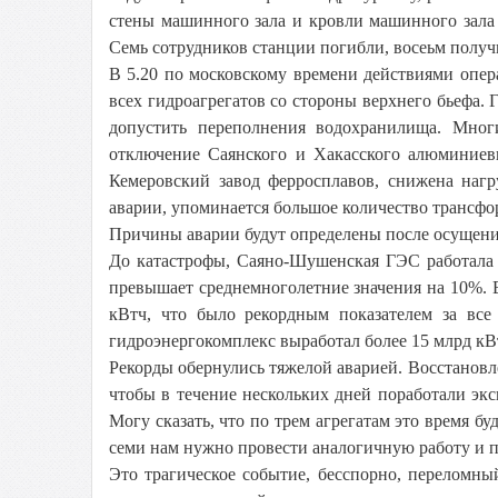
стены машинного зала и кровли машинного зал
Семь сотрудников станции погибли, восеьм получ
В 5.20 по московскому времени действиями опе
всех гидроагрегатов со стороны верхнего бьефа. 
допустить переполнения водохранилища. Мног
отключение Саянского и Хакасского алюминиев
Кемеровский завод ферросплавов, снижена наг
аварии, упоминается большое количество трансфо
Причины аварии будут определены после осущения
До катастрофы, Саяно-Шушенская ГЭС работала 
превышает среднемноголетние значения на 10%. 
кВтч, что было рекордным показателем за вс
гидроэнергокомплекс выработал более 15 млрд кВт
Рекорды обернулись тяжелой аварией. Восстановле
чтобы в течение нескольких дней поработали экс
Могу сказать, что по трем агрегатам это время бу
семи нам нужно провести аналогичную работу и 
Это трагическое событие, бесспорно, переломны