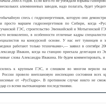
начала 2000-х годов. Если кого-то не убеждали взрывы газопрово
нескольких алюминиевых заводов, надо полагать, будет убеди
 необычайную спесь с гидроэнергетиков, которую они демонстр
ли просто маршем гидроэнергетиков по Сибири, когда «Ру
Богучанской ГЭС, строительство Эвенкийской и Мотыгинской Г
осто великолепно, в особенности отличные кадры специалист
циалистов на конкурсной основе. У нас нет тувинцев и х
едики работают только техничками»,— заявил в сентябре 20
ександр Ивакин, когда на станцию приехала делегация из Э
чивые слова Александра Ивакина. Не будем комментировать, и 
носились к крупным ГЭС, и слишком во многом верили на
во России провело внеплановую инспекцию состояния всех 
ависимые от «РусГидро». В противном случае никто не смож
оудар со всеми вытекающими последствиями.