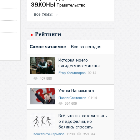
законы
Правительство
все темы →
Рейтинги
Самое читаемое
Все за сегодня
История моего
пятидесятисемитства
Егор Холмогоров
02:14
407 880
Уроки Навального
Павел Святенков
01:14
364 609
Всё, что вы хотели знать
о педофилии, но
боялись спросить
Константин Крылов
11:30
359 314