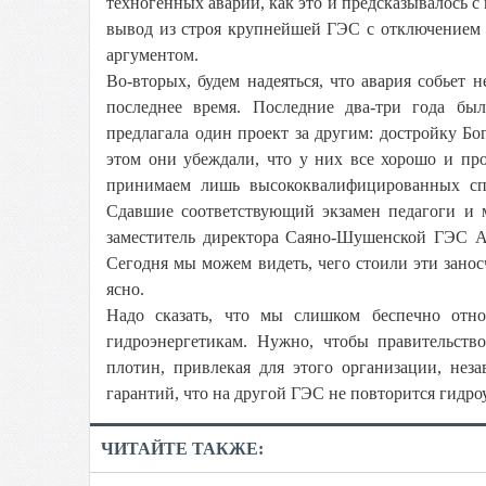
техногенных аварий, как это и предсказывалось с 
вывод из строя крупнейшей ГЭС с отключением 
аргументом.
Во-вторых, будем надеяться, что авария собьет
последнее время. Последние два-три года бы
предлагала один проект за другим: достройку 
этом они убеждали, что у них все хорошо и пр
принимаем лишь высококвалифицированных спе
Сдавшие соответствующий экзамен педагоги и м
заместитель директора Саяно-Шушенской ГЭС Ал
Сегодня мы можем видеть, чего стоили эти занос
ясно.
Надо сказать, что мы слишком беспечно от
гидроэнергетикам. Нужно, чтобы правительст
плотин, привлекая для этого организации, нез
гарантий, что на другой ГЭС не повторится гидр
ЧИТАЙТЕ ТАКЖЕ: