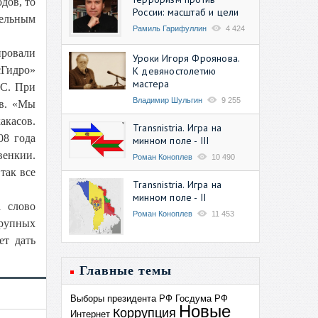
дов, то
России: масштаб и цели
тельным
Рамиль Гарифуллин
4 424
ировали
Уроки Игоря Фроянова.
сГидро»
К девяностолетию
мастера
ЭС. При
Владимир Шульгин
9 255
ов. «Мы
акасов.
Transnistria. Игра на
08 года
минном поле - III
венкии.
Роман Коноплев
10 490
так все
Transnistria. Игра на
минном поле - II
 слово
Роман Коноплев
11 453
крупных
ет дать
Главные темы
Выборы президента РФ
Госдума РФ
Новые
Коррупция
Интернет